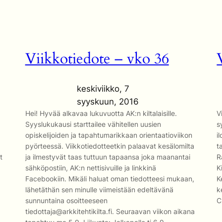
Viikkotiedote – vko 36
keskiviikko, 7
syyskuun, 2016
Hei! Hyvää alkavaa lukuvuotta AK:n kiltalaisille.
V
Syyslukukausi starttailee vähitellen uusien
s
opiskelijoiden ja tapahtumarikkaan orientaatioviikon
i
pyörteessä. Viikkotiedotteetkin palaavat kesälomilta
t
t
ja ilmestyvät taas tuttuun tapaansa joka maanantai
R
sähköpostiin, AK:n nettisivuille ja linkkinä
K
Facebookiin. Mikäli haluat oman tiedotteesi mukaan,
K
lähetäthän sen minulle viimeistään edeltävänä
k
sunnuntaina osoitteeseen
C
tiedottaja@arkkitehtikilta.fi. Seuraavan viikon aikana