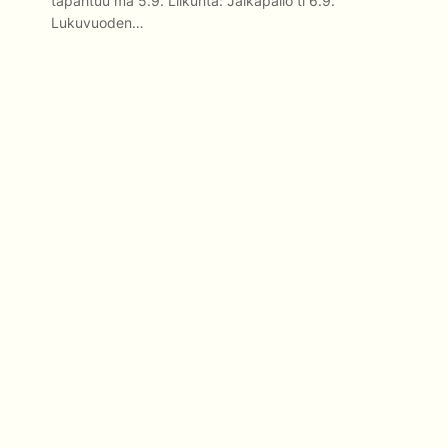
tapahtuu ma 5.9. Liikunta: Jalkapallo ti 6.9.
Lukuvuoden…