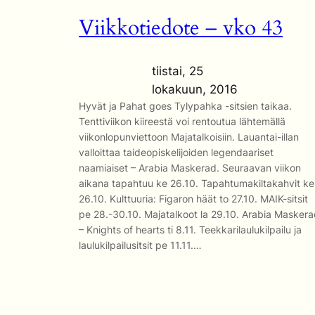
Viikkotiedote – vko 43
tiistai, 25
lokakuun, 2016
Hyvät ja Pahat goes Tylypahka -sitsien taikaa.
Tenttiviikon kiireestä voi rentoutua lähtemällä
viikonlopunviettoon Majatalkoisiin. Lauantai-illan
valloittaa taideopiskelijoiden legendaariset
naamiaiset – Arabia Maskerad. Seuraavan viikon
aikana tapahtuu ke 26.10. Tapahtumakiltakahvit ke
26.10. Kulttuuria: Figaron häät to 27.10. MAIK-sitsit
pe 28.-30.10. Majatalkoot la 29.10. Arabia Masker
– Knights of hearts ti 8.11. Teekkarilaulukilpailu ja
laulukilpailusitsit pe 11.11.…