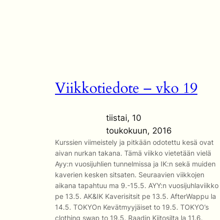
Viikkotiedote – vko 19
tiistai, 10
toukokuun, 2016
Kurssien viimeistely ja pitkään odotettu kesä ovat
aivan nurkan takana. Tämä viikko vietetään vielä
Ayy:n vuosijuhlien tunnelmissa ja IK:n sekä muiden
kaverien kesken sitsaten. Seuraavien viikkojen
aikana tapahtuu ma 9.-15.5. AYY:n vuosijuhlaviikko
pe 13.5. AK&IK Kaverisitsit pe 13.5. AfterWappu la
14.5. TOKYOn Kevätmyyjäiset to 19.5. TOKYO’s
clothing swap to 19.5. Raadin Kiitosilta la 11.6.