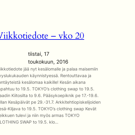
Viikkotiedote – vko 20
tiistai, 17
toukokuun, 2016
iikkotiedote jää nyt kesälomalle ja palaa maisemiin
yyslukukauden käynnistyessä. Rentouttavaa ja
lontäyteistä kesälomaa kaikille! Kesän aikana
apahtuu to 19.5. TOKYO’s clothing swap to 19.5.
aadin Kiitosilta to 9.6. Pääsykoepiknik pe 17.-19.6.
illan Kesäpäivät pe 29.-31.7. Arkkitehtiopiskelijoiden
esä-Kiljava to 19.5. TOKYO’s clothing swap Kevät
eikkuen tulevi ja niin myös armas TOKYO
LOTHING SWAP to 19.5. klo…