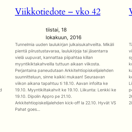
Viikkotiedote – vko 42
tiistai, 18
lokakuun, 2016
Tunnelmia uuden laulukirjan julkaisukahveilta. Mikäli
T
pientä piirustustavaraa, laulukirjoja tai jäsentarra
v
vielä uupuvat, kannattaa piipahtaa killan
s
myyntikiktakahveilla tuttuun aikaan viikosta.
k
Perjantaina paneudutaan Arkkitehtiopiskelijalehden
k
suunnitteluun, sinne kaikki mukaan! Seuraavan
k
viikon aikana tapahtuu ti 18.10. Aavan infoilta ke
L
ad
19.10. Myyntikiltakahvit ke 19.10. Liikunta: Lenkki ke
p
19.10. Dipolin Appro pe 21.10.
2
Arkkitehtiopiskelijalehden kick-off la 22.10. Hyvät VS
2
Pahat goes…