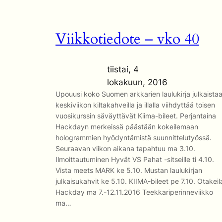
Viikkotiedote – vko 40
tiistai, 4
lokakuun, 2016
Upouusi koko Suomen arkkarien laulukirja julkaista
keskiviikon kiltakahveilla ja illalla viihdyttää toisen
vuosikurssin säväyttävät Kiima-bileet. Perjantaina
Hackdayn merkeissä päästään kokeilemaan
hologrammien hyödyntämistä suunnittelutyössä.
Seuraavan viikon aikana tapahtuu ma 3.10.
Ilmoittautuminen Hyvät VS Pahat -sitseille ti 4.10.
Vista meets MARK ke 5.10. Mustan laulukirjan
julkaisukahvit ke 5.10. KIIMA-bileet pe 7.10. Otakeil
Hackday ma 7.-12.11.2016 Teekkariperinneviikko
ma…