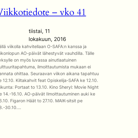
Viikkotiedote – vko 41
tiistai, 11
lokakuun, 2016
ällä viikolla kahvitellaan O-SAFA:n kanssa ja
iikonlopun AO-päivät lähestyvät vauhdilla. Tälle
yksylle on myös luvassa ainutlaatuinen
ulttuuritapahtuma, ilmoittautumista mukaan ei
annata ohittaa. Seuraavan viikon aikana tapahtuu
e 12.10. Kiltakahvit feat Opiskelija-SAFA ke 12.10.
iikunta: Portaat to 13.10. Kino Sheryl: Movie Night
e 14.-16.10. AO-päivät Ilmoittautuminen auki ke
6.10. Figaron Häät to 27.10. MAIK-sitsit pe
8.-30.10.…