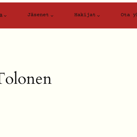
a
Jäsenet
Hakijat
Ota y
Tolonen