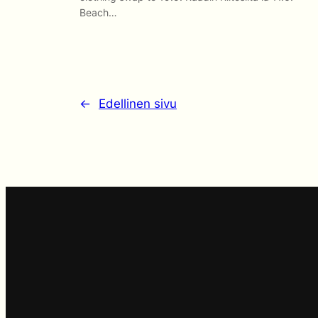
Beach…
←
Edellinen sivu