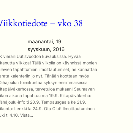
Viikkotiedote – vko 38
maanantai, 19
syyskuun, 2016
K vieraili Uutisvuodon kuvauksissa. Hyvää
lkanutta viikkoa! Tällä viikolla on käynnissä monien
ulevien tapahtumien ilmoittautumiset, ne kannattaa
arata kalenteriin jo nyt. Tänään koottaan myös
ähäjoulun toimikuntaa syksyn ensimmäisessä
iltapäiväkerhossa, tervetuloa mukaan! Seuraavan
iikon aikana tapahtuu ma 19.9. Kiltapäiväkerho:
ähäjoulu-info ti 20.9. Tempausgaala ke 21.9.
iikunta: Lenkki la 24.9. Ota Olut! Ilmoittautuminen
uki ti 4.10. Vista…