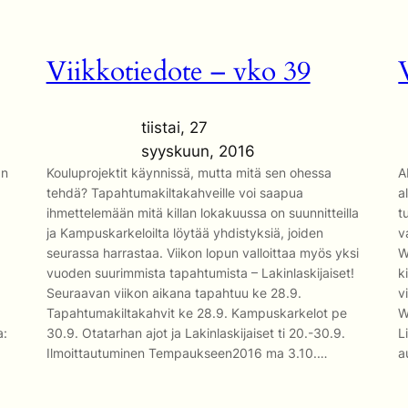
Viikkotiedote – vko 39
tiistai, 27
syyskuun, 2016
an
Kouluprojektit käynnissä, mutta mitä sen ohessa
A
tehdä? Tapahtumakiltakahveille voi saapua
a
ihmettelemään mitä killan lokakuussa on suunnitteilla
t
ja Kampuskarkeloilta löytää yhdistyksiä, joiden
v
seurassa harrastaa. Viikon lopun valloittaa myös yksi
W
vuoden suurimmista tapahtumista – Lakinlaskijaiset!
k
Seuraavan viikon aikana tapahtuu ke 28.9.
v
Tapahtumakiltakahvit ke 28.9. Kampuskarkelot pe
W
a:
30.9. Otatarhan ajot ja Lakinlaskijaiset ti 20.-30.9.
L
Ilmoittautuminen Tempaukseen2016 ma 3.10.…
a