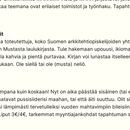
a teemana ovat erilaiset toimistot ja työnhaku. Tapaht
it
a toteutettuja, koko Suomen arkkitehtiopiskelijoiden yhte
llan Mustasta laulukirjasta. Tule hakemaan upouusi, ikio
jolla kahvia ja pientä purtavaa. Kirjan voi lunastaa itsel
aan. Ole siellä tai ole (musta) neliö.
pana kuin koskaan! Nyt on aika päästää sisäinen (tai e
atavat pussisiiderisi maahan, tai että äiti suuttuu. Olit si
äsi lämpimästi tervetulleiksi vuoden mahtavimpiin bileis
t 3€/4€, tarkemmat myyntiajankohdat tapahtuman siv