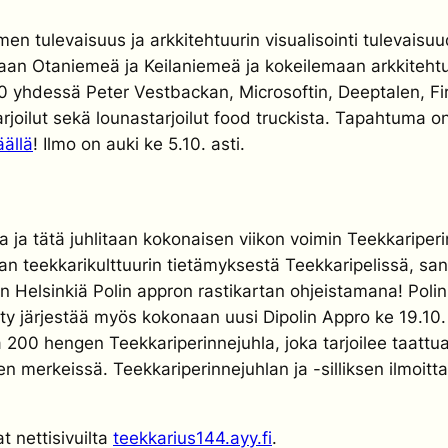
en tulevaisuus ja arkkitehtuurin visualisointi tulevaisu
aan Otaniemeä ja Keilaniemeä ja kokeilemaan arkkitehtu
17.30 yhdessä Peter Vestbackan, Microsoftin, Deeptalen,
oilut sekä lounastarjoilut food truckista. Tapahtuma on
äällä
! Ilmo on auki ke 5.10. asti.
ja tätä juhlitaan kokonaisen viikon voimin Teekkariperinn
teekkarikulttuurin tietämyksestä Teekkaripelissä, sanoi
aan Helsinkiä Polin appron rastikartan ohjeistamana! Polin
ty järjestää myös kokonaan uusi Dipolin Appro ke 19.10. 
ää 200 hengen Teekkariperinnejuhla, joka tarjoilee taattu
n merkeissä. Teekkariperinnejuhlan ja -silliksen ilmoitt
t nettisivuilta
teekkarius144.ayy.fi
.