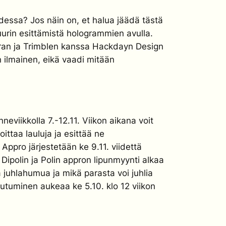
udessa? Jos näin on, et halua jäädä tästä
urin esittämistä hologrammien avulla.
 Firan ja Trimblen kanssa Hackdayn Design
 ilmainen, eikä vaadi mitään
eviikkolla 7.-12.11. Viikon aikana voit
ttaa lauluja ja esittää ne
 Appro järjestetään ke 9.11. viidettä
Dipolin ja Polin appron lipunmyynti alkaa
a juhlahumua ja mikä parasta voi juhlia
autuminen aukeaa ke 5.10. klo 12 viikon