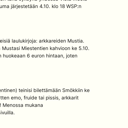
uma järjestetään 4.10. klo 18 WSP:n
isiä laulukirjoja: arkkareiden Mustia.
ma Mustasi Miestentien kahvioon ke 5.10.
leen huokeaan 6 euron hintaan, joten
ntinen) teinisi bilettämään Smökkiin ke
tten emo, fruide tai pissis, arkkarit
iin! Menossa mukana
uilla.