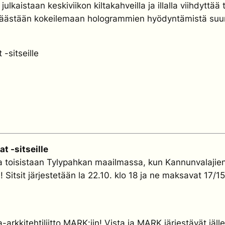
lkaistaan keskiviikon kiltakahveilla ja illalla viihdyttä
päästään kokeilemaan hologrammien hyödyntämistä suun
-sitseille
t -sitseille
a toisistaan Tylypahkan maailmassa, kun Kannunvalajien
as! Sitsit järjestetään la 22.10. klo 18 ja ne maksavat 17
kkitehtiliitto MARK:iin! Vista ja MARK järjestävät jäl