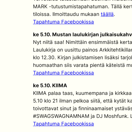
MARK -tutustumistapahatuman. Tällä kerta
tiloissa. Ilmoittaudu mukaan
täällä
.
Tapahtuma Facebookissa
ke 5.10. Mustan laulukirjan julkaisukahv
Nyt niitä saa! Nimittäin ensimmäistä kerta
Laulukirja on uusittu painos Arkkitehtiki
klo 12.30. Kirjan julkistamisen lisäksi tar
huomaathan siis varata pientä käteistä muk
Tapahtuma Facebookissa
ke 5.10. KIIMA
KIIMA palaa taas, kuumempana ja kirkkaam
5.10 klo 21 ilman pelkoa siitä, että kytät ka
toivottavat sinut ja finninaamaiset ystäv
#SWAGSWAGNAMNAM ja DJ Moshfunk. Lipu
Tapahtuma Facebookissa