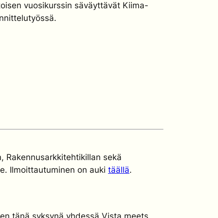
ä toisen vuosikurssin säväyttävät Kiima-
nittelutyössä.
, Rakennusarkkitehtikillan sekä
/15e. Ilmoittautuminen on auki
täällä
.
leen tänä syksynä yhdessä Vista meets