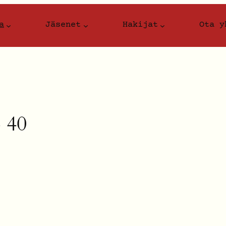
a
Jäsenet
Hakijat
Ota y
 40