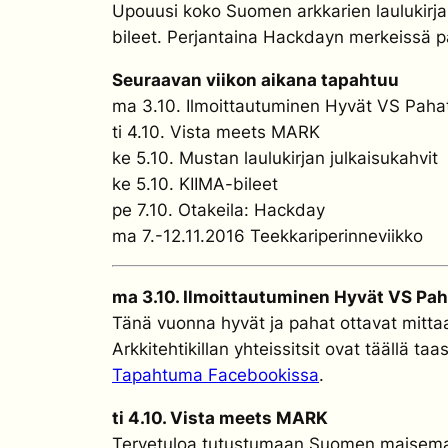
Upouusi koko Suomen arkkarien laulukirja ju
bileet. Perjantaina Hackdayn merkeissä 
Seuraavan viikon aikana tapahtuu
ma 3.10. Ilmoittautuminen Hyvät VS Pahat 
ti 4.10. Vista meets MARK
ke 5.10. Mustan laulukirjan julkaisukahvit
ke 5.10. KIIMA-bileet
pe 7.10. Otakeila: Hackday
ma 7.-12.11.2016 Teekkariperinneviikko
ma 3.10. Ilmoittautuminen Hyvät VS Paha
Tänä vuonna hyvät ja pahat ottavat mitta
Arkkitehtikillan yhteissitsit ovat täällä ta
Tapahtuma Facebookissa
.
ti 4.10. Vista meets MARK
Tervetuloa tutustumaan Suomen maisema-ar