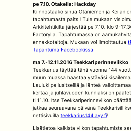
pe 7.10. Otakeila: Hackday
Kiinnostaako sinua Otaniemen ja Keilaniem
tapahtumasta paitsi! Tule mukaan visioim
Arkkitehtikilta järjestää pe 7.10. klo 9-
Factorylla. Tapahtumassa on aamukahvitarj
ennakkotaitoja. Mukaan voi ilmoittautua
t
Tapahtuma Facebookissa
ma 7.-12.11.2016 Teekkariperinneviikko
Teekkarius täyttää tänä vuonna 144 vuotta 
muun muassa haastaa ystäväsi kisailemaan 
Laulukilpailusitseillä ja lähteä valloittam
kertaa ja juhlavuoden kunniaksi on päätet
ti 11.10. Itse Teekkariperinneviikon päätt
jatkaa seuraavana päivänä Teekkarisillikse
nettisivuilla
teekkarius144.ayy.fi
!
Lisätietoa kaikista viikon tapahtumista saa