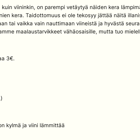
en kuin viininkin, on parempi vetäytyä näiden kera läm
iinien kera. Taidottomuus ei ole tekosyy jättää näitä illan
aan tai vaikka vain nauttimaan viineistä ja hyvästä seu
oamme maalaustarvikkeet vähäosaisille, mutta tuo mielell
aa 3€.
)
on kylmä ja viini lämmittää