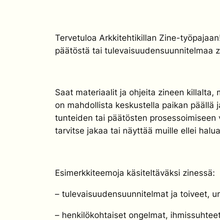
Tervetuloa Arkkitehtikillan Zine-työpajaa
päätöstä tai tulevaisuudensuunnitelmaa zi
Saat materiaalit ja ohjeita zineen killalta
on mahdollista keskustella paikan päällä
tunteiden tai päätösten prosessoimiseen vi
tarvitse jakaa tai näyttää muille ellei halua
Esimerkkiteemoja käsiteltäväksi zinessä:
– tulevaisuudensuunnitelmat ja toiveet, ura
– henkilökohtaiset ongelmat, ihmissuhtee