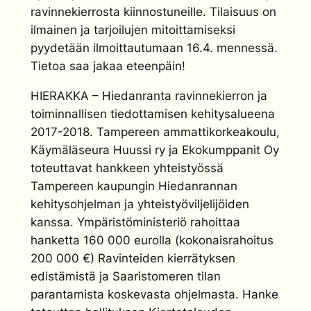
ravinnekierrosta kiinnostuneille. Tilaisuus on
ilmainen ja tarjoilujen mitoittamiseksi
pyydetään ilmoittautumaan 16.4. mennessä.
Tietoa saa jakaa eteenpäin!
HIERAKKA – Hiedanranta ravinnekierron ja
toiminnallisen tiedottamisen kehitysalueena
2017-2018. Tampereen ammattikorkeakoulu,
Käymäläseura Huussi ry ja Ekokumppanit Oy
toteuttavat hankkeen yhteistyössä
Tampereen kaupungin Hiedanrannan
kehitysohjelman ja yhteistyöviljelijöiden
kanssa. Ympäristöministeriö rahoittaa
hanketta 160 000 eurolla (kokonaisrahoitus
200 000 €) Ravinteiden kierrätyksen
edistämistä ja Saaristomeren tilan
parantamista koskevasta ohjelmasta. Hanke