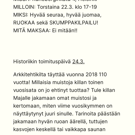
MILLOIN: Torstaina 22.3. klo 17-19
MIKSI: Hyvää seuraa, hyvää juomaa,
RUOKAA sekä SKUMPPAKILPAILU!
MITÄ MAKSAA: Ei mitään!!
Historiikin toimituspäivä
24.3.
Arkkitehtikilta täyttää vuonna 2018 110
vuotta! Millaisia muistoja killan toinen
vuosisata on jo ehtinyt tuottaa? Tule killan
Majalle jakamaan omat muistosi ja
kertomaan, miten viime vuosikymmen on
näyttäytynyt juuri sinulle. Tarinoita päästään
jakamaan hyvän ruoan äärellä, tuttujen
kasvojen keskellä tai vaikkapa saunan