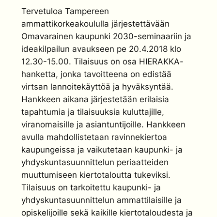
Tervetuloa Tampereen
ammattikorkeakoululla järjestettävään
Omavarainen kaupunki 2030-seminaariin ja
ideakilpailun avaukseen pe 20.4.2018 klo
12.30-15.00. Tilaisuus on osa HIERAKKA-
hanketta, jonka tavoitteena on edistää
virtsan lannoitekäyttöä ja hyväksyntää.
Hankkeen aikana järjestetään erilaisia
tapahtumia ja tilaisuuksia kuluttajille,
viranomaisille ja asiantuntijoille. Hankkeen
avulla mahdollistetaan ravinnekiertoa
kaupungeissa ja vaikutetaan kaupunki- ja
yhdyskuntasuunnittelun periaatteiden
muuttumiseen kiertotaloutta tukeviksi.
Tilaisuus on tarkoitettu kaupunki- ja
yhdyskuntasuunnittelun ammattilaisille ja
opiskelijoille sekä kaikille kiertotaloudesta ja