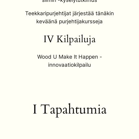
silmin -kyselytutkimus
Teekkaripurjehtijat järjestää tänäkin
keväänä purjehtijakursseja
IV Kilpailuja
Wood U Make It Happen -
innovaatiokilpailu
I Tapahtumia