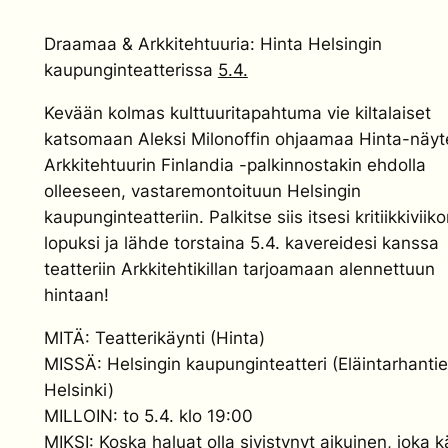
Draamaa & Arkkitehtuuria: Hinta Helsingin
kaupunginteatterissa
5.4.
Kevään kolmas kulttuuritapahtuma vie kiltalaiset
katsomaan Aleksi Milonoffin ohjaamaa Hinta-näy
Arkkitehtuurin Finlandia -palkinnostakin ehdolla
olleeseen, vastaremontoituun Helsingin
kaupunginteatteriin. Palkitse siis itsesi kritiikkiviik
lopuksi ja lähde torstaina 5.4. kavereidesi kanssa
teatteriin Arkkitehtikillan tarjoamaan alennettuun
hintaan!
MITÄ: Teatterikäynti (Hinta)
MISSÄ: Helsingin kaupunginteatteri (Eläintarhantie
Helsinki)
MILLOIN: to 5.4. klo 19:00
MIKSI: Koska haluat olla sivistynyt aikuinen, joka k