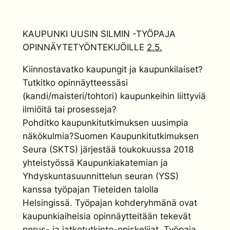
KAUPUNKI UUSIN SILMIN -TYÖPAJA
OPINNÄYTETYÖNTEKIJÖILLE
2.5.
Kiinnostavatko kaupungit ja kaupunkilaiset?
Tutkitko opinnäytteessäsi
(kandi/maisteri/tohtori) kaupunkeihin liittyviä
ilmiöitä tai prosesseja?
Pohditko kaupunkitutkimuksen uusimpia
näkökulmia?Suomen Kaupunkitutkimuksen
Seura (SKTS) järjestää toukokuussa 2018
yhteistyössä Kaupunkiakatemian ja
Yhdyskuntasuunnittelun seuran (YSS)
kanssa työpajan Tieteiden talolla
Helsingissä. Työpajan kohderyhmänä ovat
kaupunkiaiheisia opinnäytteitään tekevät
perus- ja jatkotutkinto-opiskelijat. Työpaja