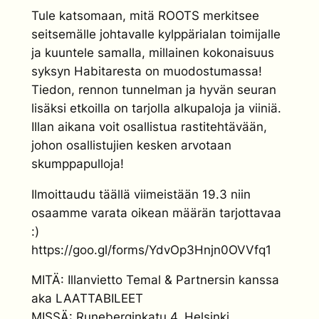
Tule katsomaan, mitä ROOTS merkitsee
seitsemälle johtavalle kylppärialan toimijalle
ja kuuntele samalla, millainen kokonaisuus
syksyn Habitaresta on muodostumassa!
Tiedon, rennon tunnelman ja hyvän seuran
lisäksi etkoilla on tarjolla alkupaloja ja viiniä.
Illan aikana voit osallistua rastitehtävään,
johon osallistujien kesken arvotaan
skumppapulloja!
Ilmoittaudu täällä viimeistään 19.3 niin
osaamme varata oikean määrän tarjottavaa
:)
https://goo.gl/forms/YdvOp3Hnjn0OVVfq1
MITÄ: Illanvietto Temal & Partnersin kanssa
aka LAATTABILEET
MISSÄ: Runeberginkatu 4, Helsinki