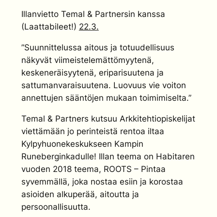
Illanvietto Temal & Partnersin kanssa
(Laattabileet!)
22.3.
”Suunnittelussa aitous ja totuudellisuus
näkyvät viimeistelemättömyytenä,
keskeneräisyytenä, eriparisuutena ja
sattumanvaraisuutena. Luovuus vie voiton
annettujen sääntöjen mukaan toimimiselta.”
Temal & Partners kutsuu Arkkitehtiopiskelijat
viettämään jo perinteistä rentoa iltaa
Kylpyhuonekeskukseen Kampin
Runeberginkadulle! Illan teema on Habitaren
vuoden 2018 teema, ROOTS – Pintaa
syvemmällä, joka nostaa esiin ja korostaa
asioiden alkuperää, aitoutta ja
persoonallisuutta.