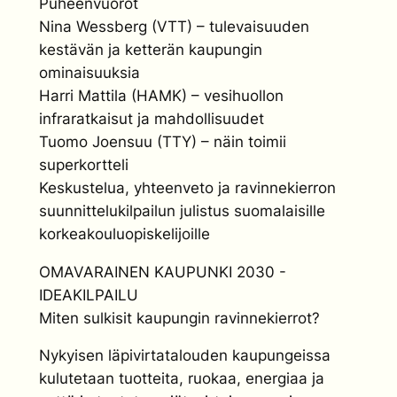
Puheenvuorot
Nina Wessberg (VTT) – tulevaisuuden
kestävän ja ketterän kaupungin
ominaisuuksia
Harri Mattila (HAMK) – vesihuollon
infraratkaisut ja mahdollisuudet
Tuomo Joensuu (TTY) – näin toimii
superkortteli
Keskustelua, yhteenveto ja ravinnekierron
suunnittelukilpailun julistus suomalaisille
korkeakouluopiskelijoille
OMAVARAINEN KAUPUNKI 2030 -
IDEAKILPAILU
Miten sulkisit kaupungin ravinnekierrot?
Nykyisen läpivirtatalouden kaupungeissa
kulutetaan tuotteita, ruokaa, energiaa ja