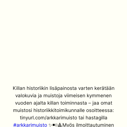
Killan historiikin lisäpainosta varten kerätään
valokuvia ja muistoja viimeisen kymmenen
vuoden ajalta killan toiminnasta – jaa omat
muistosi historiikkitoimikunnalle osoitteessa:
tinyurl.com/arkkarimuisto tai hastagilla
#arkkarimuisto
✨◾️◽️🔺Myös ilmoittautuminen