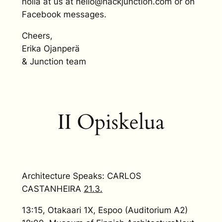
holla at us at hello@hackjunction.com or on
Facebook messages.
Cheers,
Erika Ojanperä
& Junction team
II Opiskelua
Architecture Speaks: CARLOS
CASTANHEIRA
21.3.
13:15, Otakaari 1X, Espoo (Auditorium A2)