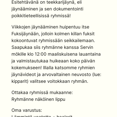
Esitehtävänä on teekkarijäynä, eli
jäynääminen ja sen dokumentointi
poikkitieteellisissä ryhmissä!
Viikkojen jäynääminen huipentuu itse
Fuksijäynään, jolloin kolmen killan fuksit
kokoontuvat ryhmissään seikkailemaan.
Saapukaa siis ryhmänne kanssa Servin
mökille klo 12:00 maaliskuisena lauantaina
ja valmistautukaa huikeaan koko päivän
kokemukseen! Illalla katsomme ryhmien
jäynävideot ja arvovaltainen neuvosto (lue:
kipparit) valitsee voitokkaan ryhmän.
Ottakaa ryhmissä mukaanne:
Ryhmänne näköinen lippu
Oma varustus: