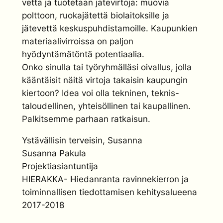
vettä ja tuotetaan jätevirtoja: muovia
polttoon, ruokajätettä biolaitoksille ja
jätevettä keskuspuhdistamoille. Kaupunkien
materiaalivirroissa on paljon
hyödyntämätöntä potentiaalia.
Onko sinulla tai työryhmälläsi oivallus, jolla
kääntäisit näitä virtoja takaisin kaupungin
kiertoon? Idea voi olla tekninen, teknis-
taloudellinen, yhteisöllinen tai kaupallinen.
Palkitsemme parhaan ratkaisun.
Ystävällisin terveisin, Susanna
Susanna Pakula
Projektiasiantuntija
HIERAKKA- Hiedanranta ravinnekierron ja
toiminnallisen tiedottamisen kehitysalueena
2017-2018