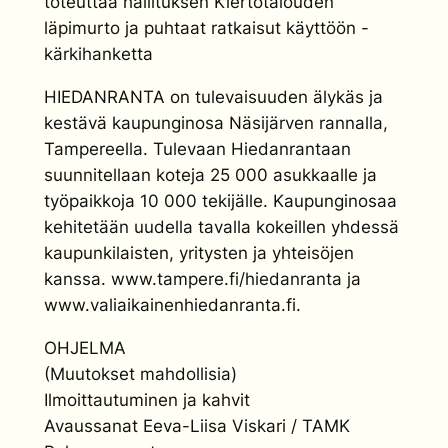
toteuttaa hallituksen Kiertotalouden
läpimurto ja puhtaat ratkaisut käyttöön -
kärkihanketta
HIEDANRANTA on tulevaisuuden älykäs ja
kestävä kaupunginosa Näsijärven rannalla,
Tampereella. Tulevaan Hiedanrantaan
suunnitellaan koteja 25 000 asukkaalle ja
työpaikkoja 10 000 tekijälle. Kaupunginosaa
kehitetään uudella tavalla kokeillen yhdessä
kaupunkilaisten, yritysten ja yhteisöjen
kanssa. www.tampere.fi/hiedanranta ja
www.valiaikainenhiedanranta.fi.
OHJELMA
(Muutokset mahdollisia)
Ilmoittautuminen ja kahvit
Avaussanat Eeva-Liisa Viskari / TAMK