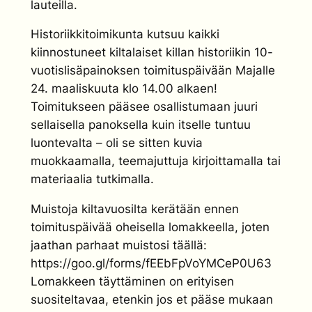
lauteilla.
Historiikkitoimikunta kutsuu kaikki
kiinnostuneet kiltalaiset killan historiikin 10-
vuotislisäpainoksen toimituspäivään Majalle
24. maaliskuuta klo 14.00 alkaen!
Toimitukseen pääsee osallistumaan juuri
sellaisella panoksella kuin itselle tuntuu
luontevalta – oli se sitten kuvia
muokkaamalla, teemajuttuja kirjoittamalla tai
materiaalia tutkimalla.
Muistoja kiltavuosilta kerätään ennen
toimituspäivää oheisella lomakkeella, joten
jaathan parhaat muistosi täällä:
https://goo.gl/forms/fEEbFpVoYMCeP0U63
Lomakkeen täyttäminen on erityisen
suositeltavaa, etenkin jos et pääse mukaan