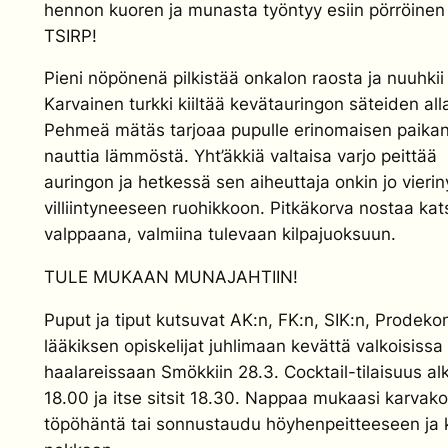
hennon kuoren ja munasta työntyy esiin pörröinen
TSIRP!
Pieni nöpönenä pilkistää onkalon raosta ja nuuhkii
Karvainen turkki kiiltää kevätauringon säteiden all
Pehmeä mätäs tarjoaa pupulle erinomaisen paika
nauttia lämmöstä. Yht’äkkiä valtaisa varjo peittää
auringon ja hetkessä sen aiheuttaja onkin jo vierin
villiintyneeseen ruohikkoon. Pitkäkorva nostaa ka
valppaana, valmiina tulevaan kilpajuoksuun.
TULE MUKAAN MUNAJAHTIIN!
Puput ja tiput kutsuvat AK:n, FK:n, SIK:n, Prodekon
lääkiksen opiskelijat juhlimaan kevättä valkoisissa
haalareissaan Smökkiin 28.3. Cocktail-tilaisuus al
18.00 ja itse sitsit 18.30. Nappaa mukaasi karvako
töpöhäntä tai sonnustaudu höyhenpeitteeseen ja