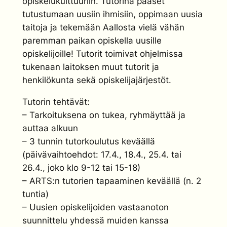
opiskelukulttuuriin. Tutorina pääset
tutustumaan uusiin ihmisiin, oppimaan uusia
taitoja ja tekemään Aallosta vielä vähän
paremman paikan opiskella uusille
opiskelijoille! Tutorit toimivat ohjelmissa
tukenaan laitoksen muut tutorit ja
henkilökunta sekä opiskelijajärjestöt.
Tutorin tehtävät:
– Tarkoituksena on tukea, ryhmäyttää ja
auttaa alkuun
– 3 tunnin tutorkoulutus keväällä
(päivävaihtoehdot: 17.4., 18.4., 25.4. tai
26.4., joko klo 9-12 tai 15-18)
– ARTS:n tutorien tapaaminen keväällä (n. 2
tuntia)
– Uusien opiskelijoiden vastaanoton
suunnittelu yhdessä muiden kanssa