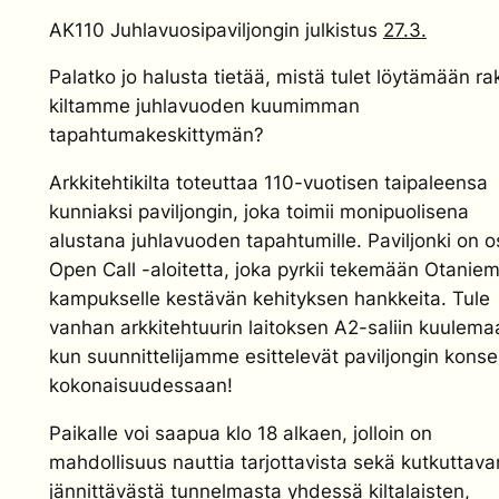
AK110 Juhlavuosipaviljongin julkistus
27.3.
Palatko jo halusta tietää, mistä tulet löytämään r
kiltamme juhlavuoden kuumimman
tapahtumakeskittymän?
Arkkitehtikilta toteuttaa 110-vuotisen taipaleensa
kunniaksi paviljongin, joka toimii monipuolisena
alustana juhlavuoden tapahtumille. Paviljonki on o
Open Call -aloitetta, joka pyrkii tekemään Otanie
kampukselle kestävän kehityksen hankkeita. Tule
vanhan arkkitehtuurin laitoksen A2-saliin kuulema
kun suunnittelijamme esittelevät paviljongin konse
kokonaisuudessaan!
Paikalle voi saapua klo 18 alkaen, jolloin on
mahdollisuus nauttia tarjottavista sekä kutkuttava
jännittävästä tunnelmasta yhdessä kiltalaisten,