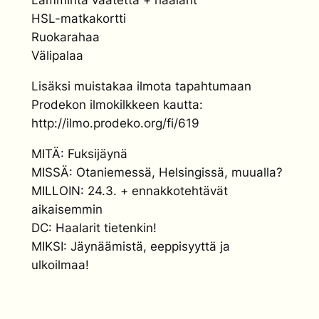
Lämmintä vaatetta + haalarit
HSL-matkakortti
Ruokarahaa
Välipalaa
Lisäksi muistakaa ilmota tapahtumaan
Prodekon ilmokilkkeen kautta:
http://ilmo.prodeko.org/fi/619
MITÄ: Fuksijäynä
MISSÄ: Otaniemessä, Helsingissä, muualla?
MILLOIN: 24.3. + ennakkotehtävät
aikaisemmin
DC: Haalarit tietenkin!
MIKSI: Jäynäämistä, eeppisyyttä ja
ulkoilmaa!