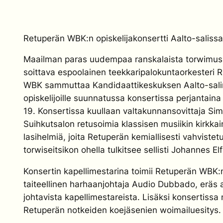
Retuperän WBK:n opiskelijakonsertti Aalto-salissa
Maailman paras uudempaa ranskalaista torwimusi
soittava espoolainen teekkaripalokuntaorkesteri 
WBK sammuttaa Kandidaattikeskuksen Aalto-sali
opiskelijoille suunnatussa konsertissa perjantaina 
19. Konsertissa kuullaan valtakunnansovittaja Si
Suihkutsalon retusoimia klassisen musiikin kirkka
lasihelmiä, joita Retuperän kemiallisesti vahvistet
torwiseitsikon ohella tulkitsee sellisti Johannes Elf
Konsertin kapellimestarina toimii Retuperän WBK:
taiteellinen harhaanjohtaja Audio Dubbado, eräs
johtavista kapellimestareista. Lisäksi konsertiss
Retuperän notkeiden koejäsenien woimailuesitys.