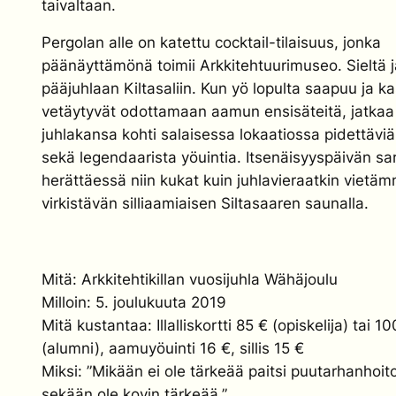
taivaltaan.
Pergolan alle on katettu cocktail-tilaisuus, jonka
päänäyttämönä toimii Arkkitehtuurimuseo. Sieltä
pääjuhlaan Kiltasaliin. Kun yö lopulta saapuu ja ka
vetäytyvät odottamaan aamun ensisäteitä, jatkaa
juhlakansa kohti salaisessa lokaatiossa pidettäviä
sekä legendaarista yöuintia. Itsenäisyyspäivän s
herättäessä niin kukat kuin juhlavieraatkin vietä
virkistävän silliaamiaisen Siltasaaren saunalla.
Mitä: Arkkitehtikillan vuosijuhla Wähäjoulu
Milloin: 5. joulukuuta 2019
Mitä kustantaa: Illalliskortti 85 € (opiskelija) tai 10
(alumni), aamuyöuinti 16 €, sillis 15 €
Miksi: ”Mikään ei ole tärkeää paitsi puutarhanhoito
sekään ole kovin tärkeää.”