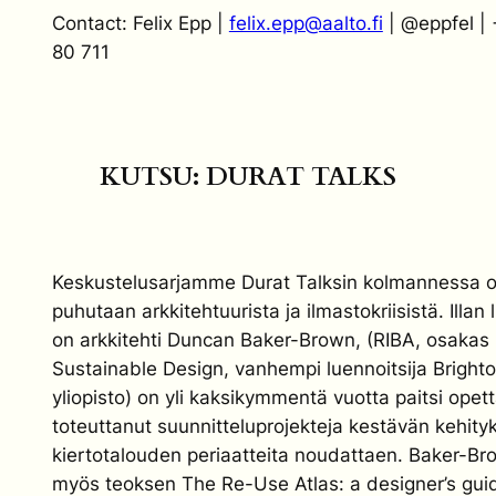
Contact: Felix Epp |
felix.epp@aalto.fi
| @eppfel |
80 711
KUTSU: DURAT TALKS
Keskustelusarjamme Durat Talksin kolmannessa 
puhutaan arkkitehtuurista ja ilmastokriisistä. Illan
on arkkitehti Duncan Baker-Brown, (RIBA, osaka
Sustainable Design, vanhempi luennoitsija Brighto
yliopisto) on yli kaksikymmentä vuotta paitsi ope
toteuttanut suunnitteluprojekteja kestävän kehity
kiertotalouden periaatteita noudattaen. Baker-Br
myös teoksen The Re-Use Atlas: a designer’s gui