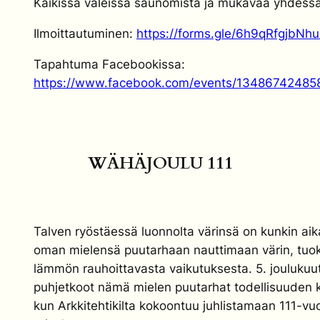
Kaikissa väleissä saunomista ja mukavaa yhdessä
Ilmoittautuminen:
https://forms.gle/6h9qRfgjbNh
Tapahtuma Facebookissa:
https://www.facebook.com/events/13486742485
WÄHÄJOULU 111
Talven ryöstäessä luonnolta värinsä on kunkin aik
oman mielensä puutarhaan nauttimaan värin, tuok
lämmön rauhoittavasta vaikutuksesta. 5. joulukuu
puhjetkoot nämä mielen puutarhat todellisuuden 
kun Arkkitehtikilta kokoontuu juhlistamaan 111-vuo