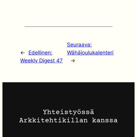
Seuraava:
←
Edellinen:
Wähäjoulukalenteri
Weekly Digest 47
→
Yhteistyössä
Arkkitehtikillan kanssa