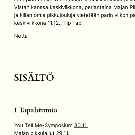
Vistan kanssa keskiviikkona, perjantaina Majan Pik
ja killan omia pikkujouluja vietetään parin viikon p
keskiviikkona 11.12., Tip Tap!
Netta
SISÄLTÖ
I Tapahtumia
You Tell Me-Symposium
30.11.
Majan pikkujallut
29.11.