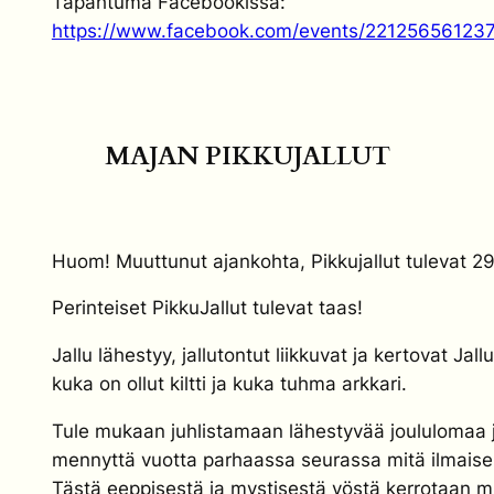
Tapahtuma Facebookissa:
https://www.facebook.com/events/22125656123
MAJAN PIKKUJALLUT
Huom! Muuttunut ajankohta, Pikkujallut tulevat 29.
Perinteiset PikkuJallut tulevat taas!
Jallu lähestyy, jallutontut liikkuvat ja kertovat Jallu
kuka on ollut kiltti ja kuka tuhma arkkari.
Tule mukaan juhlistamaan lähestyvää joululomaa 
mennyttä vuotta parhaassa seurassa mitä ilmaise
Tästä eeppisestä ja mystisestä yöstä kerrotaan m