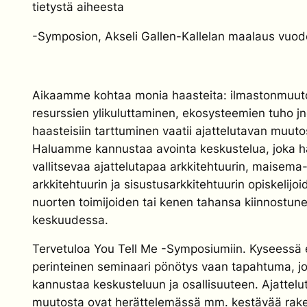
tietystä aiheesta
-Symposion, Akseli Gallen-Kallelan maalaus vuod
Aikaamme kohtaa monia haasteita: ilmastonmuut
resurssien ylikuluttaminen, ekosysteemien tuho j
haasteisiin tarttuminen vaatii ajattelutavan muuto
Haluamme kannustaa avointa keskustelua, joka 
vallitsevaa ajattelutapaa arkkitehtuurin, maisema
arkkitehtuurin ja sisustusarkkitehtuurin opiskelijoi
nuorten toimijoiden tai kenen tahansa kiinnostun
keskuudessa.
Tervetuloa You Tell Me -Symposiumiin. Kyseessä e
perinteinen seminaari pönötys vaan tapahtuma, j
kannustaa keskusteluun ja osallisuuteen. Ajattelu
muutosta ovat herättelemässä mm. kestävää rak