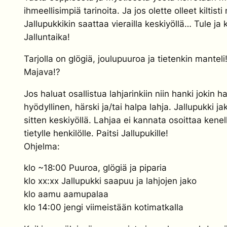
ihmeellisimpiä tarinoita. Ja jos olette olleet kiltisti 
Jallupukkikin saattaa vierailla keskiyöllä… Tule ja 
Jalluntaika!
Tarjolla on glögiä, joulupuuroa ja tietenkin manteli
Majava!?
Jos haluat osallistua lahjarinkiin niin hanki jokin h
hyödyllinen, härski ja/tai halpa lahja. Jallupukki j
sitten keskiyöllä. Lahjaa ei kannata osoittaa kene
tietylle henkilölle. Paitsi Jallupukille!
Ohjelma:
klo ~18:00 Puuroa, glögiä ja piparia
klo xx:xx Jallupukki saapuu ja lahjojen jako
klo aamu aamupalaa
klo 14:00 jengi viimeistään kotimatkalla