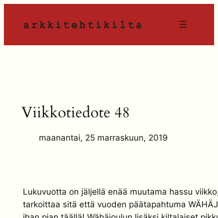
Siirry
sisältöön
Viikkotiedote 48
maanantai, 25 marraskuun, 2019
Lukuvuotta on jäljellä enää muutama hassu viikko,
tarkoittaa sitä että vuoden päätapahtuma WÄH
ihan pian täällä! Wähäjoulun lisäksi kiltalaiset pikk