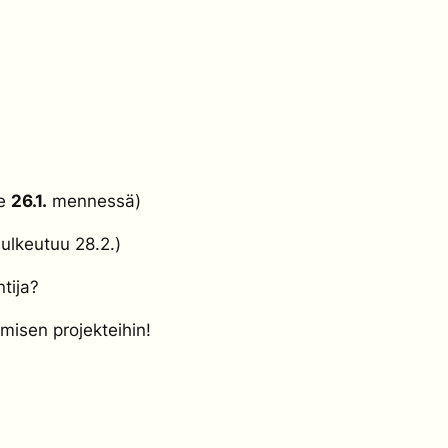
i
ae
26.1.
mennessä)
sulkeutuu 28.2.)
tija?
misen projekteihin!