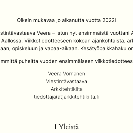
Oikein mukavaa jo alkanutta vuotta 2022!
viestintävastaava Veera – istun nyt ensimmäistä vuottani A
Aallossa. Viikkotiedotteeseen kokoan ajankohtaista, arkk
mintaan, opiskeluun ja vapaa-aikaan. Kesätyöpaikkahaku o
emmittä puheitta vuoden ensimmäiseen viikkotiedottees
Veera Vornanen
Viestintävastaava
Arkkitehtikilta
tiedottaja(ät)arkkitehtikilta.fi
I Yleistä