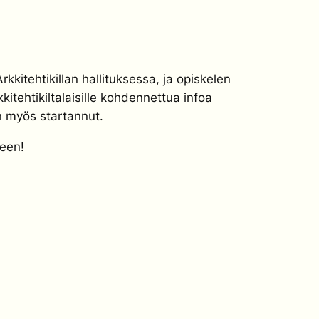
rkkitehtikillan hallituksessa, ja opiskelen
itehtikiltalaisille kohdennettua infoa
n myös startannut.
een!