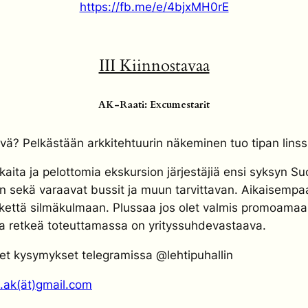
https://fb.me/e/4bjxMH0rE
III Kiinnostavaa
AK-Raati: Excumestarit
ä? Pelkästään arkkitehtuurin näkeminen tuo tipan linssi
aita ja pelottomia ekskursion järjestäjiä ensi syksyn Su
en sekä varaavat bussit ja muun tarvittavan. Aikaisempa
ilkettä silmäkulmaan. Plussaa jos olet valmis promoama
na retkeä toteuttamassa on yrityssuhdevastaava.
et kysymykset telegramissa
@lehtipuhallin
t.ak(ät)gmail.com