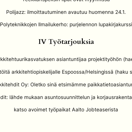
Polijazz: ilmoittautuminen avautuu huomenna 24.1.
Polyteknikkojen Ilmailukerho: purjelennon lupakirjakurss
IV Työtarjouksia
kkitehtuurikasvatuksen asiantuntijaa projektityöhön (h
itä arkkitehtiopiskelijalle Espoossa/Helsingissä (haku 
kkitehdit Oy: Oletko sinä etsimämme paikkatietoasiantun
it: lähde mukaan asuntosuunnittelun ja korjausrakenta
katso avoimet työpaikat Aalto Jobteaserista