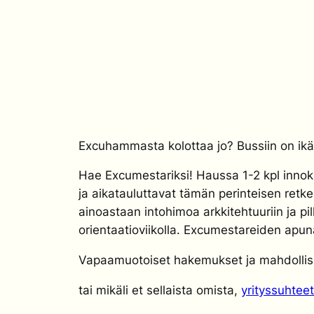
Excuhammasta kolottaa jo? Bussiin on ikäv
Hae Excumestariksi! Haussa 1-2 kpl innokk
ja aikatauluttavat tämän perinteisen retk
ainoastaan intohimoa arkkitehtuuriin ja p
orientaatioviikolla. Excumestareiden apu
Vapaamuotoiset hakemukset ja mahdollis
tai mikäli et sellaista omista,
yrityssuhtee