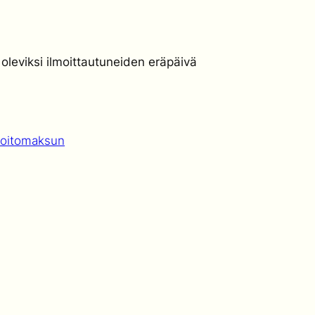
leviksi ilmoittautuneiden eräpäivä
hoitomaksun