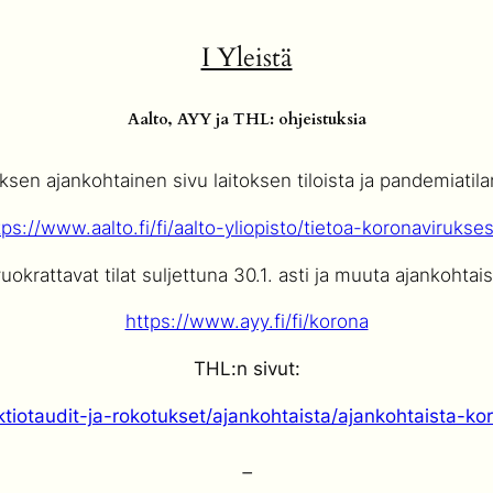
I Yleistä
Aalto, AYY ja THL: ohjeistuksia
sen ajankohtainen sivu laitoksen tiloista ja pandemiatila
tps://www.aalto.fi/fi/aalto-yliopisto/tietoa-koronavirukse
okrattavat tilat suljettuna 30.1. asti ja muuta ajankohtaist
https://www.ayy.fi/fi/korona
THL:n sivut:
nfektiotaudit-ja-rokotukset/ajankohtaista/ajankohtaista-k
–