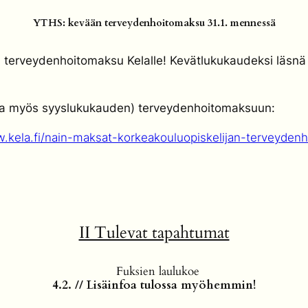
YTHS: kevään terveydenhoitomaksu
31.1.
mennessä
terveydenhoitomaksu Kelalle! Kevätlukukaudeksi läsnä o
(ja myös syyslukukauden) terveydenhoitomaksuun:
w.kela.fi/nain-maksat-korkeakouluopiskelijan-terveyden
II Tulevat tapahtumat
Fuksien laulukoe
4.2. // Lisäinfoa tulossa myöhemmin!