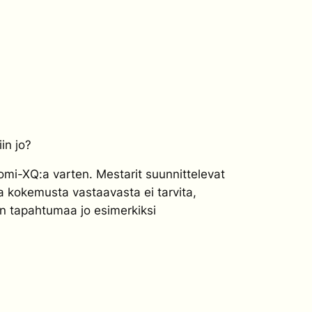
in jo?
omi-XQ:a varten. Mestarit suunnittelevat
a kokemusta vastaavasta ei tarvita,
an tapahtumaa jo esimerkiksi