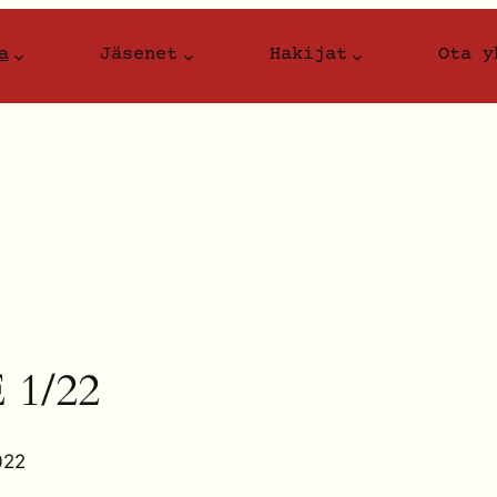
a
Jäsenet
Hakijat
Ota y
1/22
022