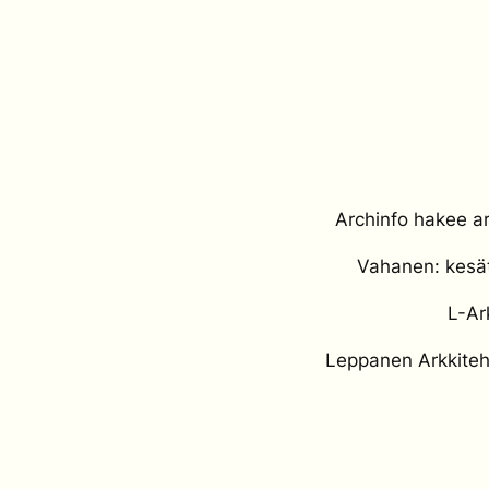
Archinfo hakee ar
Vahanen: kesätö
L-Ar
Leppanen Arkkitehd