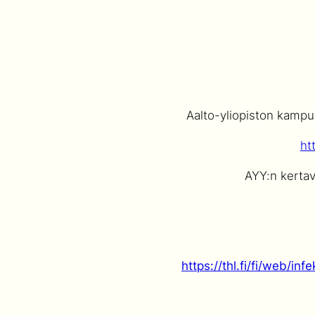
Aalto-yliopiston kampuk
ht
AYY:n kertavu
https://thl.fi/fi/web/i