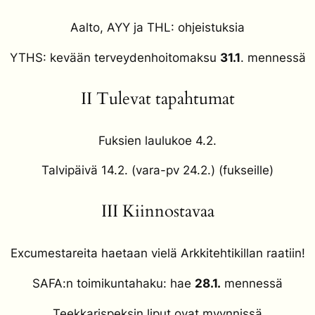
Aalto, AYY ja THL: ohjeistuksia
YTHS: kevään terveydenhoitomaksu
31.1
. mennessä
II Tulevat tapahtumat
Fuksien laulukoe 4.2.
Talvipäivä 14.2. (vara-pv 24.2.) (fukseille)
III Kiinnostavaa
Excumestareita haetaan vielä Arkkitehtikillan raatiin!
SAFA:n toimikuntahaku: hae
28.1.
mennessä
Teekkarispeksin liput ovat myynnissä