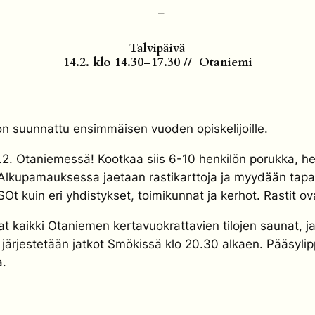
–
Talvipäivä
14.2. klo 14.30–17.30 // Otaniemi
a on suunnattu ensimmäisen vuoden opiskelijoille.
. Otaniemessä! Kootkaa siis 6-10 henkilön porukka, hei
Alkupamauksessa jaetaan rastikarttoja ja myydään tapa
ISOt kuin eri yhdistykset, toimikunnat ja kerhot. Rastit o
at kaikki Otaniemen kertavuokrattavien tilojen saunat, ja n
i järjestetään jatkot Smökissä klo 20.30 alkaen. Pääsylip
a.