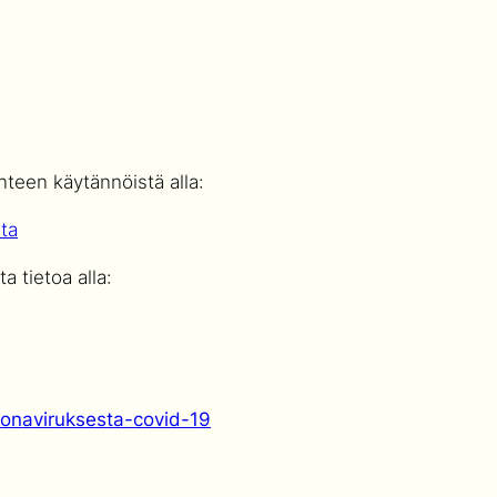
nteen käytännöistä alla:
sta
a tietoa alla:
oronaviruksesta-covid-19