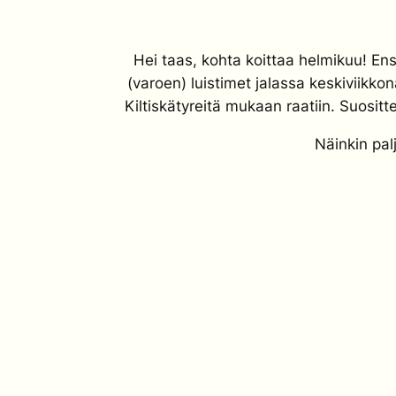
Hei taas, kohta koittaa helmikuu! Ensi
(varoen) luistimet jalassa keskiviikko
Kiltiskätyreitä mukaan raatiin. Suosit
Näinkin pal