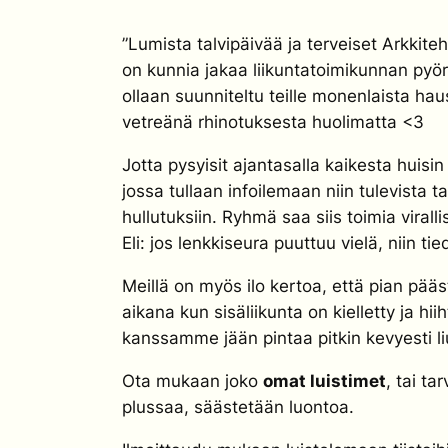
”Lumista talvipäivää ja terveiset Arkkite
on kunnia jakaa liikuntatoimikunnan pyö
ollaan suunniteltu teille monenlaista ha
vetreänä rhinotuksesta huolimatta <3
Jotta pysyisit ajantasalla kaikesta huisi
jossa tullaan infoilemaan niin tulevis
hullutuksiin. Ryhmä saa siis toimia vir
Eli: jos lenkkiseura puuttuu vielä, niin ti
Meillä on myös ilo kertoa, että pian pääs
aikana kun sisäliikunta on kielletty ja h
kanssamme jään pintaa pitkin kevyesti liu
Ota mukaan joko
omat luistimet
, tai ta
plussaa, säästetään luontoa.