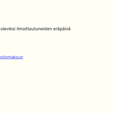
leviksi ilmoittautuneiden eräpäivä
hoitomaksun