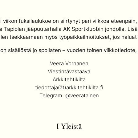
 viikon fuksilaulukoe on siirtynyt pari viikkoa eteenpäin, 
na Tapiolan jääpuutarhalla AK Sportklubbin johdolla. Li
telen tsekkaamaan myös työpaikkailmoitukset, jos haluat 
jon sisällöstä jo spoilaten – vuoden toinen viikkotiedote,
Veera Vornanen
Viestintävastaava
Arkkitehtikilta
tiedottaja(ät)arkkitehtikilta.fi
Telegram: @veeratainen
I Yleistä