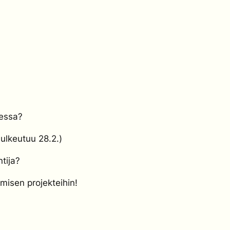
hessa?
sulkeutuu 28.2.)
tija?
misen projekteihin!