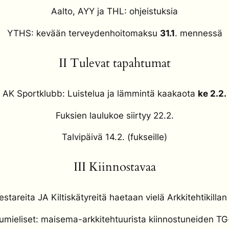
Aalto, AYY ja THL: ohjeistuksia
YTHS: kevään terveydenhoitomaksu
31.1
. mennessä
II Tulevat tapahtumat
AK Sportklubb: Luistelua ja lämmintä kaakaota
ke 2.2.
Fuksien laulukoe siirtyy 22.2.
Talvipäivä 14.2. (fukseille)
III Kiinnostavaa
tareita JA Kiltiskätyreitä haetaan vielä Arkkitehtikillan 
umieliset: maisema-arkkitehtuurista kiinnostuneiden TG