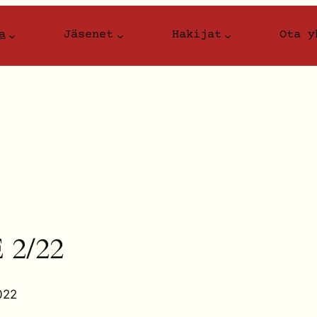
a
Jäsenet
Hakijat
Ota y
2/22
022