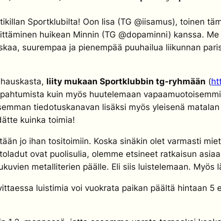
htikillan Sportklubilta! Oon Iisa (TG @iisamus), toinen t
rittäminen huikean Minnin (TG
@dopaminni)
kanssa. Me 
uskaa, suurempaa ja pienempää puuhailua liikunnan parissa
n hauskasta,
liity mukaan Sportklubbin tg-ryhmään
(
ht
ta tapahtumista kuin myös huutelemaan vapaamuotoisemm
allisemman tiedotuskanavan lisäksi myös yleisenä matal
edätte kuinka toimia!
tään jo ihan tositoimiin. Koska sinäkin olet varmasti mie
iihtoladut ovat puolisulia, olemme etsineet ratkaisun asia
kuvien metalliterien päälle. Eli siis luistelemaan. Myös
rvittaessa luistimia voi vuokrata paikan päältä hintaan 5 