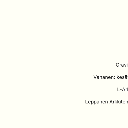
Gravi
Vahanen: kesätö
L-Ar
Leppanen Arkkitehd