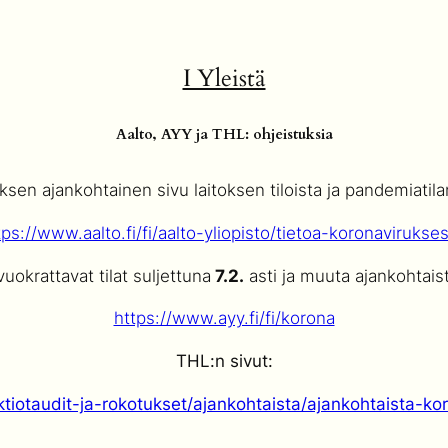
I Yleistä
Aalto, AYY ja THL: ohjeistuksia
sen ajankohtainen sivu laitoksen tiloista ja pandemiatila
tps://www.aalto.fi/fi/aalto-yliopisto/tietoa-koronavirukse
uokrattavat tilat suljettuna
7.2.
asti ja muuta ajankohtaista
https://www.ayy.fi/fi/korona
THL:n sivut:
nfektiotaudit-ja-rokotukset/ajankohtaista/ajankohtaista-k