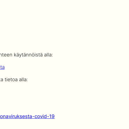
nteen käytännöistä alla:
sta
 tietoa alla:
oronaviruksesta-covid-19