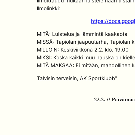
Ilmoittaudu mukaan luistelemaan tiistai
Ilmolinkki:
https://docs.goo
MITÄ: Luistelua ja lämmintä kaakaota
MISSÄ: Tapiolan jääpuutarha, Tapiolan k
MILLOIN: Keskiviikkona 2.2. klo. 19.00
MIKSI: Koska kaikki muu hauska on kielle
MITÄ MAKSAA: Ei mitään, mahdollinen lu
Talvisin terveisin, AK Sportklubb”
22.2. // Päivämä