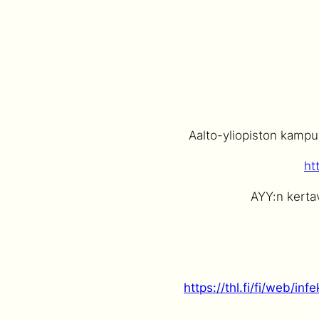
Aalto-yliopiston kampuk
ht
AYY:n kertav
https://thl.fi/fi/web/i