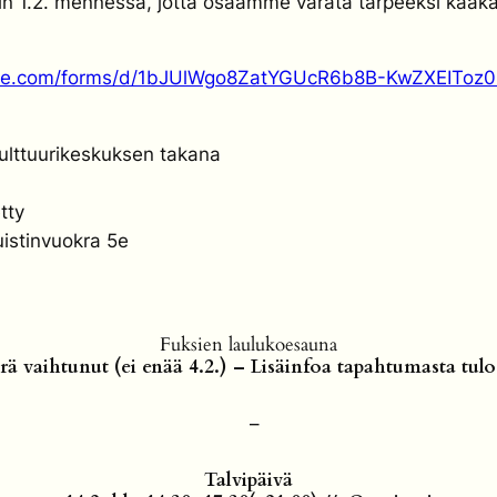
hin 1.2. mennessä, jotta osaamme varata tarpeeksi kaak
gle.com/forms/d/1bJUlWgo8ZatYGUcR6b8B-KwZXEIToz0
ulttuurikeskuksen takana
tty
istinvuokra 5e
Fuksien laulukoesauna
ärä vaihtunut (ei enää 4.2.) – Lisäinfoa tapahtumasta t
–
Talvipäivä