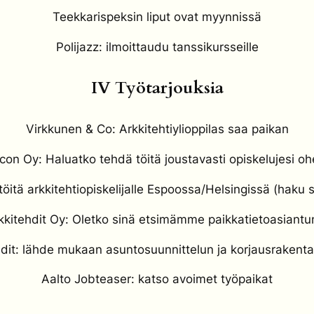
Teekkarispeksin liput ovat myynnissä
Polijazz: ilmoittaudu tanssikursseille
IV Työtarjouksia
Virkkunen & Co: Arkkitehtiylioppilas saa paikan
con Oy: Haluatko tehdä töitä joustavasti opiskelujesi o
itä arkkitehtiopiskelijalle Espoossa/Helsingissä (haku 
kkitehdit Oy: Oletko sinä etsimämme paikkatietoasiantun
it: lähde mukaan asuntosuunnittelun ja korjausrakenta
Aalto Jobteaser: katso avoimet työpaikat