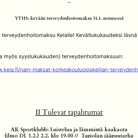
–
YTHS: kevään terveydenhoitomaksu
31.1.
mennessä
terveydenhoitomaksu Kelalle! Kevätlukukaudeksi läsnä o
(ja myös syyslukukauden) terveydenhoitomaksuun:
w.kela.fi/nain-maksat-korkeakouluopiskelijan-terveyden
II Tulevat tapahtumat
AK Sportklubb: Luistelua ja lämmintä kaakaota
(ilmo DL 1.2.) 2.2. klo 19.00 // Tapiolan jääpuutarha