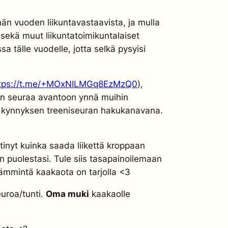
ämän vuoden liikuntavastaavista, ja mulla
sekä muut liikuntatoimikuntalaiset
 tälle vuodelle, jotta selkä pysyisi
tps://t.me/+MOxNILMGq8EzMzQ0
),
in seuraa avantoon ynnä muihin
an kynnyksen treeniseuran hakukanavana.
ttinyt kuinka saada liikettä kroppaan
an puolestasi. Tule siis tasapainoilemaan
 lämmintä kaakaota on tarjolla <3
euroa/tunti.
Oma muki
kaakaolle