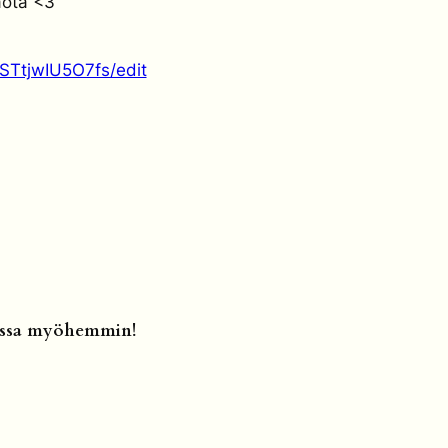
aota <3
STtjwIU5O7fs/edit
ulossa myöhemmin!