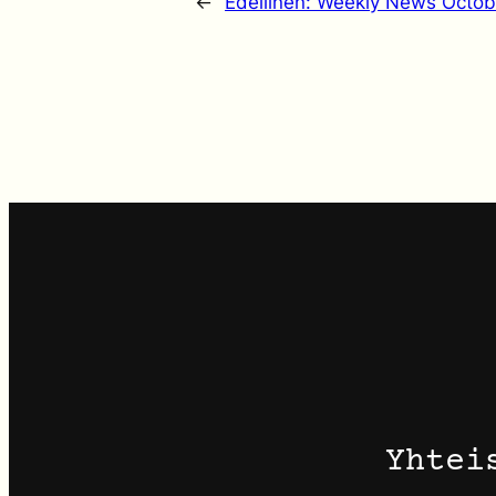
←
Edellinen:
Weekly News Octob
Yhtei