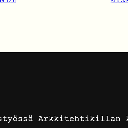
er 12th
Seuraa
styössä Arkkitehtikillan 