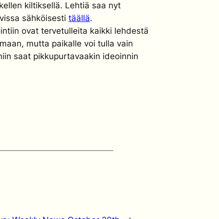
llen kiltiksellä. Lehtiä saa nyt
avissa sähköisesti
täällä
.
ntiin ovat tervetulleita kaikki lehdestä
aan, mutta paikalle voi tulla vain
 niin saat pikkupurtavaakin ideoinnin