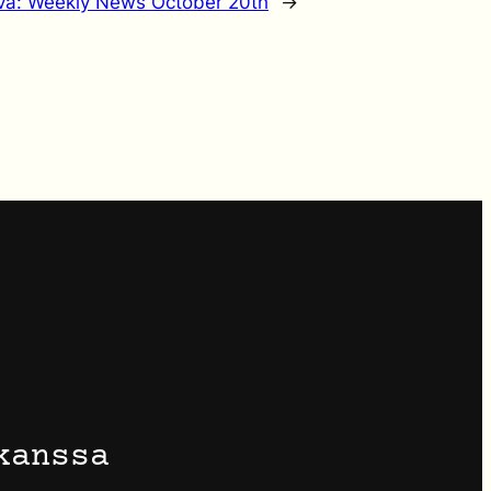
va:
Weekly News October 20th
→
kanssa