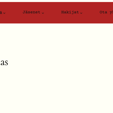
a
Jäsenet
Hakijat
Ota y
as