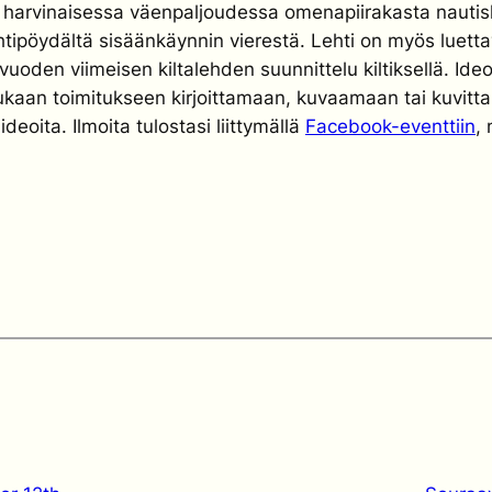
n harvinaisessa väenpaljoudessa omenapiirakasta nautiske
ehtipöydältä sisäänkäynnin vierestä. Lehti on myös luett
vuoden viimeisen kiltalehden suunnittelu kiltiksellä. Ideoi
ukaan toimitukseen kirjoittamaan, kuvaamaan tai kuvittam
eoita. Ilmoita tulostasi liittymällä
Facebook-eventtiin
,