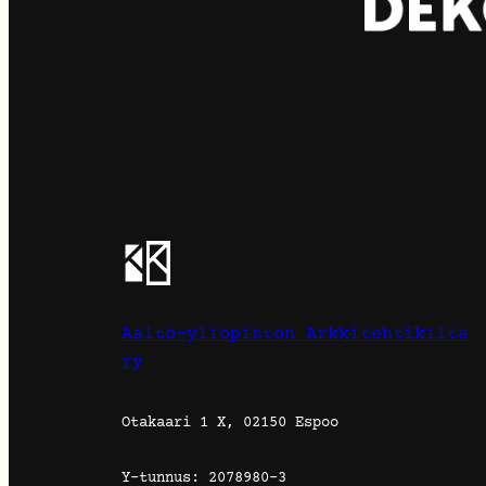
Aalto-yliopiston Arkkitehtikilta
ry
Otakaari 1 X, 02150 Espoo
Y-tunnus: 2078980-3