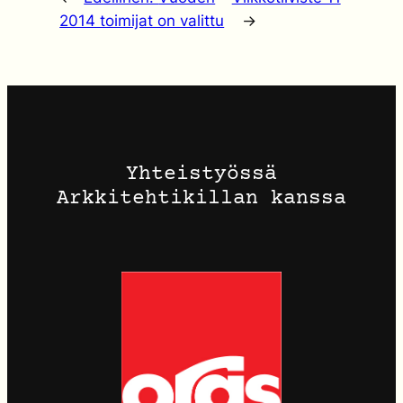
2014 toimijat on valittu
→
Yhteistyössä
Arkkitehtikillan kanssa