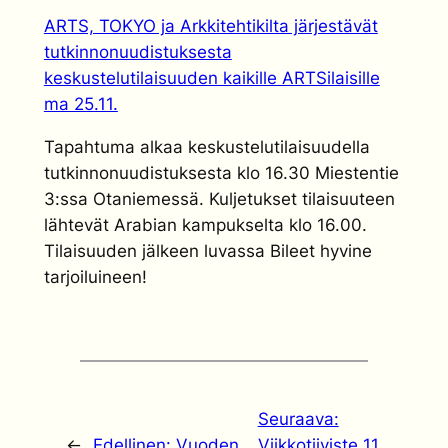
ARTS, TOKYO ja Arkkitehtikilta järjestävät
tutkinnonuudistuksesta
keskustelutilaisuuden kaikille ARTSilaisille
ma 25.11.
Tapahtuma alkaa keskustelutilaisuudella
tutkinnonuudistuksesta klo 16.30 Miestentie
3:ssa Otaniemessä. Kuljetukset tilaisuuteen
lähtevät Arabian kampukselta klo 16.00.
Tilaisuuden jälkeen luvassa Bileet hyvine
tarjoiluineen!
Seuraava:
←
Edellinen:
Vuoden
Viikkotiiviste 11