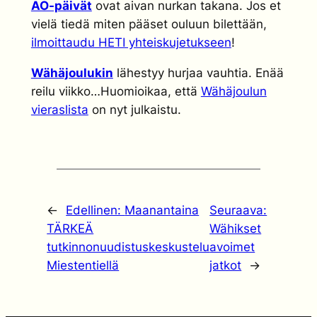
AO-päivät
ovat aivan nurkan takana. Jos et
vielä tiedä miten pääset ouluun bilettään,
ilmoittaudu HETI yhteiskujetukseen
!
Wähäjoulukin
lähestyy hurjaa vauhtia. Enää
reilu viikko…Huomioikaa, että
Wähäjoulun
vieraslista
on nyt julkaistu.
←
Edellinen:
Maanantaina
Seuraava:
TÄRKEÄ
Wähikset
tutkinnonuudistuskeskustelu
avoimet
Miestentiellä
jatkot
→