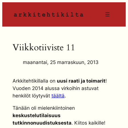
Siirry
sisältöön
Viikkotiiviste 11
maanantai, 25 marraskuun, 2013
Arkkitehtikillalla on
uusi raati ja toimarit
!
Vuoden 2014 alussa virkoihin astuvat
henkilöt löytyvät
täältä
.
Tänään oli mielenkiintoinen
keskustelutilaisuus
tutkinnonuudistuksesta
. Kiitos kaikille!