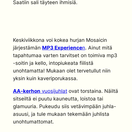
Saatiin sali täyteen ihmisiä.
Keskiviikkona voi kokea hurjan Mosaicin
järjestämän
MP3 Experience
n
. Ainut mitä
tapahtumaa varten tarvitset on toimiva mp3
-soitin ja kello, intopiukeata fiilistä
unohtamatta! Mukaan olet tervetullut niin
yksin kuin kaveriporukassa.
AA-kerhon
vuosijuhlat
ovat torstaina. Näiltä
sitseiltä ei puutu kauneutta, loistoa tai
glamuuria. Pukeudu siis vetävimpään juhla-
asuusi, ja tule mukaan tekemään juhlista
unohtumattomat.