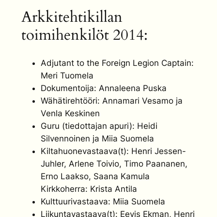
Arkkitehtikillan
toimihenkilöt 2014:
Adjutant to the Foreign Legion Captain:
Meri Tuomela
Dokumentoija: Annaleena Puska
Wähätirehtööri: Annamari Vesamo ja
Venla Keskinen
Guru (tiedottajan apuri): Heidi
Silvennoinen ja Miia Suomela
Kiltahuonevastaava(t): Henri Jessen-
Juhler, Arlene Toivio, Timo Paananen,
Erno Laakso, Saana Kamula
Kirkkoherra: Krista Antila
Kulttuurivastaava: Miia Suomela
Liikuntavastaava(t): Eevis Ekman, Henri