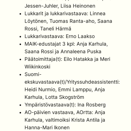
Jessen-Juhler, Liisa Heinonen
Lukkarit ja lukkarivastaava: Linnea
Löytönen, Tuomas Ranta-aho, Saana
Rossi, Taneli Härmä
Lukkarivastaava: Erno Laakso
MAIK-edustajat 3 kpl: Anja Karhula,
Saana Rossi ja Annaleena Puska
Päätoimittaja(t): Eilo Hatakka ja Meri
Wiikinkoski
Suomi-
ekskuvastaava(t)/Yrityssuhdeassistentti:
Heidi Nurmio, Emmi Lamppu, Anja
Karhula, Lotta Skogström
Ympäristövastaava(t): Ina Rosberg
AO-päivien vastaava, AOrtta: Anja
Karhula, valtimoiksi Krista Antila ja
Hanna-Mari Ikonen