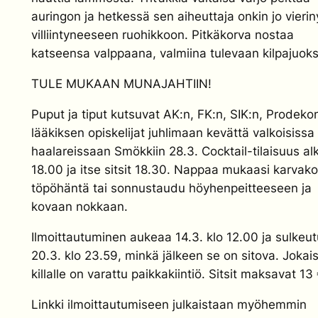
auringon ja hetkessä sen aiheuttaja onkin jo vierin
villiintyneeseen ruohikkoon. Pitkäkorva nostaa
katseensa valppaana, valmiina tulevaan kilpajuok
TULE MUKAAN MUNAJAHTIIN!
Puput ja tiput kutsuvat AK:n, FK:n, SIK:n, Prodekon
lääkiksen opiskelijat juhlimaan kevättä valkoisissa
haalareissaan Smökkiin 28.3. Cocktail-tilaisuus al
18.00 ja itse sitsit 18.30. Nappaa mukaasi karvako
töpöhäntä tai sonnustaudu höyhenpeitteeseen ja
kovaan nokkaan.
Ilmoittautuminen aukeaa 14.3. klo 12.00 ja sulkeu
20.3. klo 23.59, minkä jälkeen se on sitova. Jokais
killalle on varattu paikkakiintiö. Sitsit maksavat 13 
Linkki ilmoittautumiseen julkaistaan myöhemmin