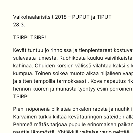
Valkohaalarisitsit 2018 – PUPUT ja TIPUT
28.3.
TSIRP! TSIRP!
Kevät tuntuu jo rinnoissa ja tienpientareet kostuva
sulavasta lumesta. Ruohikosta kuuluu vaivihkaista
kahinaa. Ohuiden korsien välissä vilahtaa kaksi si
kumpua. Toinen soikea muoto alkaa hiljalleen va
ja sitten tempoilla tarmokkaasti. Kova napautus ri
hennon kuoren ja munasta työntyy esiin pörröinen
TSIRP!
Pieni nöpönenä pilkistää onkalon raosta ja nuuhkii
Karvainen turkki kiiltää kevätauringon säteiden all
Pehmeä mätäs tarjoaa pupulle erinomaisen paika
nauttia lämmöstä. Yht’äkkiä valtaisa varjo peittää