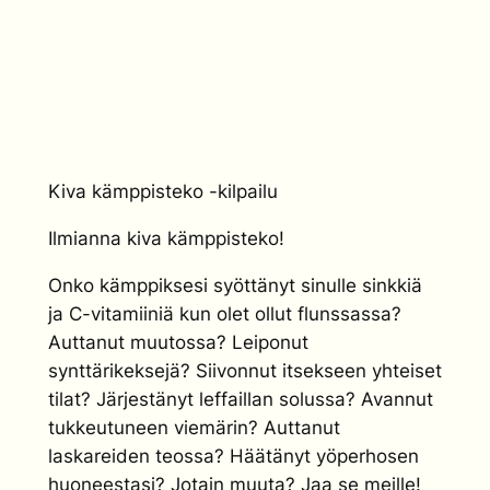
Kiva kämppisteko -kilpailu
Ilmianna kiva kämppisteko!
Onko kämppiksesi syöttänyt sinulle sinkkiä
ja C-vitamiiniä kun olet ollut flunssassa?
Auttanut muutossa? Leiponut
synttärikeksejä? Siivonnut itsekseen yhteiset
tilat? Järjestänyt leffaillan solussa? Avannut
tukkeutuneen viemärin? Auttanut
laskareiden teossa? Häätänyt yöperhosen
huoneestasi? Jotain muuta? Jaa se meille!