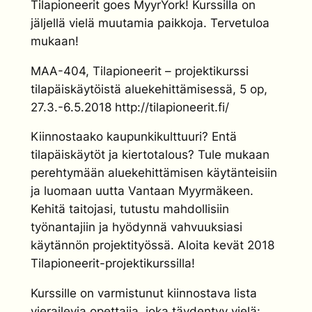
Tilapioneerit goes MyyrYork! Kurssilla on
jäljellä vielä muutamia paikkoja. Tervetuloa
mukaan!
MAA-404, Tilapioneerit – projektikurssi
tilapäiskäytöistä aluekehittämisessä, 5 op,
27.3.-6.5.2018 http://tilapioneerit.fi/
Kiinnostaako kaupunkikulttuuri? Entä
tilapäiskäytöt ja kiertotalous? Tule mukaan
perehtymään aluekehittämisen käytänteisiin
ja luomaan uutta Vantaan Myyrmäkeen.
Kehitä taitojasi, tutustu mahdollisiin
työnantajiin ja hyödynnä vahvuuksiasi
käytännön projektityössä. Aloita kevät 2018
Tilapioneerit-projektikurssilla!
Kurssille on varmistunut kiinnostava lista
vierailevia opettajia, joka täydentyy vielä: