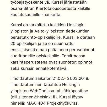
työpajatyöskentelyä. Kurssi järjestetään
osana Sitran Kiertotalousopetusta kaikille
koulutusasteille -hanketta.
Kurssi on tarkoitettu kaikkien Helsingin
yliopiston ja Aalto-yliopiston tiedekuntien
perustutkinto-opiskelijoille. Kurssille otetaan
20 opiskelijaa ja se on suunnattu
ensisijaisesti oman pääaineen perusopinnot
suorittaneille opiskelijoille. Tarvittaessa
karsintaperusteena ovat suoritetut opinnot
sekä kurssin ennakkotehtävä.
Ilmoittautumisaika on 21.02.- 21.03.2018.
Ilmoittautuminen tapahtuu Helsingin
yliopiston WebOodissa tai sähköpostitse
(olli.siitonen@helsinki.fi). Kurssi löytyy
nimellä: MAA-404 Projektityökurssi.