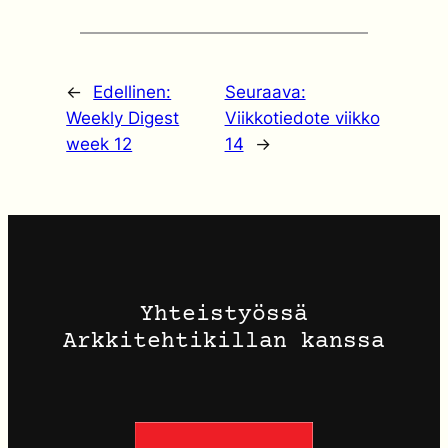
←
Edellinen:
Seuraava:
Weekly Digest
Viikkotiedote viikko
week 12
14
→
Yhteistyössä
Arkkitehtikillan kanssa