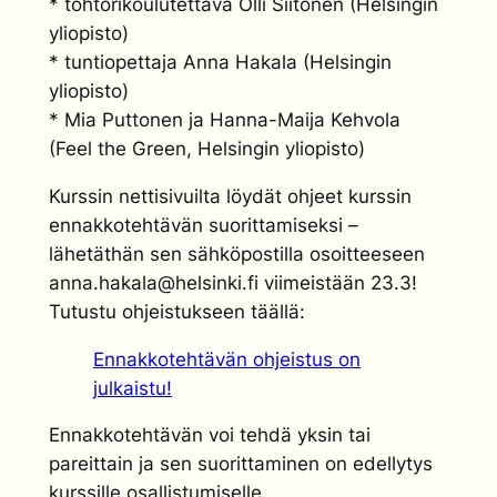
* tohtorikoulutettava Olli Siitonen (Helsingin
yliopisto)
* tuntiopettaja Anna Hakala (Helsingin
yliopisto)
* Mia Puttonen ja Hanna-Maija Kehvola
(Feel the Green, Helsingin yliopisto)
Kurssin nettisivuilta löydät ohjeet kurssin
ennakkotehtävän suorittamiseksi –
lähetäthän sen sähköpostilla osoitteeseen
anna.hakala@helsinki.fi viimeistään 23.3!
Tutustu ohjeistukseen täällä:
Ennakkotehtävän ohjeistus on
julkaistu!
Ennakkotehtävän voi tehdä yksin tai
pareittain ja sen suorittaminen on edellytys
kurssille osallistumiselle.