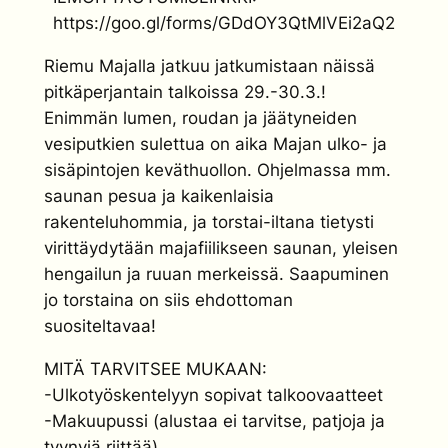
https://goo.gl/forms/GDdOY3QtMlVEi2aQ2
Riemu Majalla jatkuu jatkumistaan näissä
pitkäperjantain talkoissa 29.-30.3.!
Enimmän lumen, roudan ja jäätyneiden
vesiputkien sulettua on aika Majan ulko- ja
sisäpintojen keväthuollon. Ohjelmassa mm.
saunan pesua ja kaikenlaisia
rakenteluhommia, ja torstai-iltana tietysti
virittäydytään majafiilikseen saunan, yleisen
hengailun ja ruuan merkeissä. Saapuminen
jo torstaina on siis ehdottoman
suositeltavaa!
MITÄ TARVITSEE MUKAAN:
-Ulkotyöskentelyyn sopivat talkoovaatteet
-Makuupussi (alustaa ei tarvitse, patjoja ja
tyynyjä riittää)