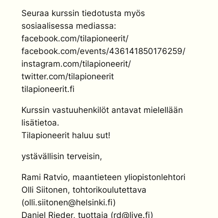
Seuraa kurssin tiedotusta myös
sosiaalisessa mediassa:
facebook.com/tilapioneerit/
facebook.com/events/436141850176259/
instagram.com/tilapioneerit/
twitter.com/tilapioneerit
tilapioneerit.fi
Kurssin vastuuhenkilöt antavat mielellään
lisätietoa.
Tilapioneerit haluu sut!
ystävällisin terveisin,
Rami Ratvio, maantieteen yliopistonlehtori
Olli Siitonen, tohtorikoulutettava
(olli.siitonen@helsinki.fi)
Daniel Rieder, tuottaja (rd@live.fi)