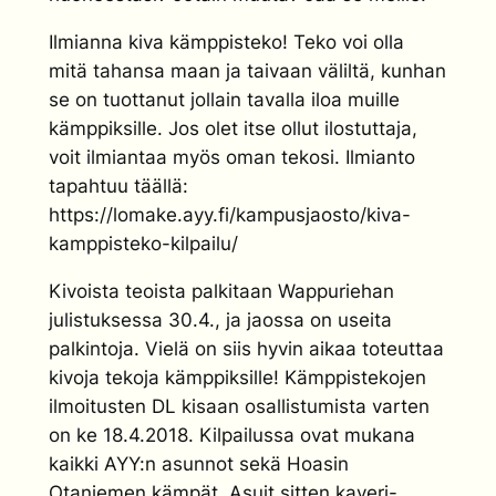
Ilmianna kiva kämppisteko! Teko voi olla
mitä tahansa maan ja taivaan väliltä, kunhan
se on tuottanut jollain tavalla iloa muille
kämppiksille. Jos olet itse ollut ilostuttaja,
voit ilmiantaa myös oman tekosi. Ilmianto
tapahtuu täällä:
https://lomake.ayy.fi/kampusjaosto/kiva-
kamppisteko-kilpailu/
Kivoista teoista palkitaan Wappuriehan
julistuksessa 30.4., ja jaossa on useita
palkintoja. Vielä on siis hyvin aikaa toteuttaa
kivoja tekoja kämppiksille! Kämppistekojen
ilmoitusten DL kisaan osallistumista varten
on ke 18.4.2018. Kilpailussa ovat mukana
kaikki AYY:n asunnot sekä Hoasin
Otaniemen kämpät. Asuit sitten kaveri-,