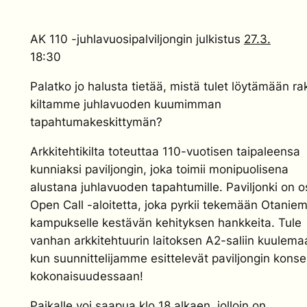
AK 110 -juhlavuosipalviljongin julkistus
27.3.
18:30
Palatko jo halusta tietää, mistä tulet löytämään r
kiltamme juhlavuoden kuumimman
tapahtumakeskittymän?
Arkkitehtikilta toteuttaa 110-vuotisen taipaleensa
kunniaksi paviljongin, joka toimii monipuolisena
alustana juhlavuoden tapahtumille. Paviljonki on o
Open Call -aloitetta, joka pyrkii tekemään Otanie
kampukselle kestävän kehityksen hankkeita. Tule
vanhan arkkitehtuurin laitoksen A2-saliin kuulema
kun suunnittelijamme esittelevät paviljongin konse
kokonaisuudessaan!
Paikalle voi saapua klo 18 alkaen, jolloin on