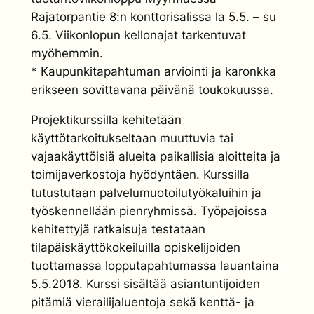
Rajatorpantie 8:n konttorisalissa la 5.5. – su
6.5. Viikonlopun kellonajat tarkentuvat
myöhemmin.
* Kaupunkitapahtuman arviointi ja karonkka
erikseen sovittavana päivänä toukokuussa.
Projektikurssilla kehitetään
käyttötarkoitukseltaan muuttuvia tai
vajaakäyttöisiä alueita paikallisia aloitteita ja
toimijaverkostoja hyödyntäen. Kurssilla
tutustutaan palvelumuotoilutyökaluihin ja
työskennellään pienryhmissä. Työpajoissa
kehitettyjä ratkaisuja testataan
tilapäiskäyttökokeiluilla opiskelijoiden
tuottamassa lopputapahtumassa lauantaina
5.5.2018. Kurssi sisältää asiantuntijoiden
pitämiä vierailijaluentoja sekä kenttä- ja