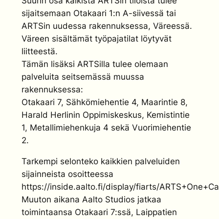
Suurin osa kaikista ARTSin tiloista tulee
sijaitsemaan Otakaari 1:n A-siivessä tai
ARTSin uudessa rakennuksessa, Väreessä.
Väreen sisältämät työpajatilat löytyvät
liitteestä.
Tämän lisäksi ARTSilla tulee olemaan
palveluita seitsemässä muussa
rakennuksessa:
Otakaari 7, Sähkömiehentie 4, Maarintie 8,
Harald Herlinin Oppimiskeskus, Kemistintie
1, Metallimiehenkuja 4 sekä Vuorimiehentie
2.
Tarkempi selonteko kaikkien palveluiden
sijainneista osoitteessa
https://inside.aalto.fi/display/fiarts/ARTS+One+
Muuton aikana Aalto Studios jatkaa
toimintaansa Otakaari 7:ssä, Laippatien