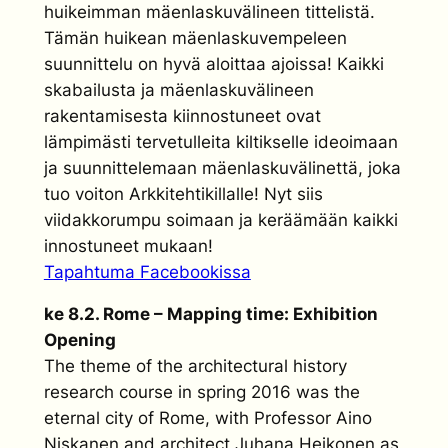
huikeimman mäenlaskuvälineen tittelistä.
Tämän huikean mäenlaskuvempeleen
suunnittelu on hyvä aloittaa ajoissa! Kaikki
skabailusta ja mäenlaskuvälineen
rakentamisesta kiinnostuneet ovat
lämpimästi tervetulleita kiltikselle ideoimaan
ja suunnittelemaan mäenlaskuvälinettä, joka
tuo voiton Arkkitehtikillalle! Nyt siis
viidakkorumpu soimaan ja keräämään kaikki
innostuneet mukaan!
Tapahtuma Facebookissa
ke 8.2. Rome – Mapping time: Exhibition
Opening
The theme of the architectural history
research course in spring 2016 was the
eternal city of Rome, with Professor Aino
Niskanen and architect Juhana Heikonen as