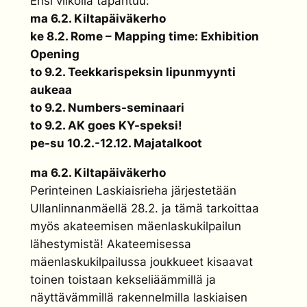
Ensi viikolla tapahtuu:
ma 6.2. Kiltapäiväkerho
ke 8.2. Rome – Mapping time: Exhibition
Opening
to 9.2. Teekkarispeksin lipunmyynti
aukeaa
to 9.2. Numbers-seminaari
to 9.2. AK goes KY-speksi!
pe-su 10.2.-12.12. Majatalkoot
ma 6.2. Kiltapäiväkerho
Perinteinen Laskiaisrieha järjestetään
Ullanlinnanmäellä 28.2. ja tämä tarkoittaa
myös akateemisen mäenlaskukilpailun
lähestymistä! Akateemisessa
mäenlaskukilpailussa joukkueet kisaavat
toinen toistaan kekseliäämmillä ja
näyttävämmillä rakennelmilla laskiaisen