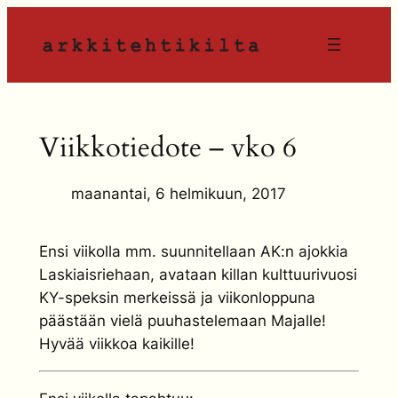
Siirry
sisältöön
Viikkotiedote – vko 6
maanantai, 6 helmikuun, 2017
Ensi viikolla mm. suunnitellaan AK:n ajokkia
Laskiaisriehaan, avataan killan kulttuurivuosi
KY-speksin merkeissä ja viikonloppuna
päästään vielä puuhastelemaan Majalle!
Hyvää viikkoa kaikille!