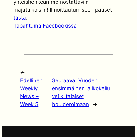
yhteishenkeämme nostattaviin
majatalkoisiin! Ilmoittautumiseen pääset
tästä
.
Tapahtuma Facebookissa
←
Edellinen:
Seuraava:
Vuoden
Weekly
ensimmäinen lajikokeilu
News –
vei kiltalaiset
Week 5
boulderoimaan
→