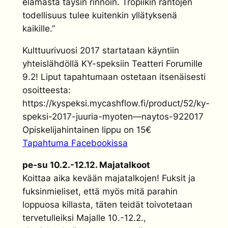
elämästä täysin rinnoin. Tropiikin rantojen
todellisuus tulee kuitenkin yllätyksenä
kaikille.”
Kulttuurivuosi 2017 startataan käyntiin
yhteislähdöllä KY-speksiin Teatteri Forumille
9.2! Liput tapahtumaan ostetaan itsenäisesti
osoitteesta:
https://kyspeksi.mycashflow.fi/product/52/ky-
speksi-2017-juuria-myoten—naytos-922017
Opiskelijahintainen lippu on 15€
Tapahtuma Facebookissa
pe-su 10.2.-12.12. Majatalkoot
Koittaa aika kevään majatalkojen! Fuksit ja
fuksinmieliset, että myös mitä parahin
loppuosa killasta, täten teidät toivotetaan
tervetulleiksi Majalle 10.-12.2.,