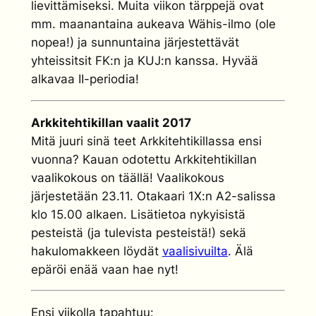
lievittämiseksi. Muita viikon tärppejä ovat
mm. maanantaina aukeava Wähis-ilmo (ole
nopea!) ja sunnuntaina järjestettävät
yhteissitsit FK:n ja KUJ:n kanssa. Hyvää
alkavaa II-periodia!
Arkkitehtikillan vaalit 2017
Mitä juuri sinä teet Arkkitehtikillassa ensi
vuonna? Kauan odotettu Arkkitehtikillan
vaalikokous on täällä! Vaalikokous
järjestetään 23.11. Otakaari 1X:n A2-salissa
klo 15.00 alkaen. Lisätietoa nykyisistä
pesteistä (ja tulevista pesteistä!) sekä
hakulomakkeen löydät
vaalisivuilta
. Älä
epäröi enää vaan hae nyt!
Ensi viikolla tapahtuu: