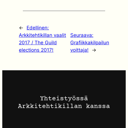
←
Edellinen:
Arkkitehtikillan vaalit
Seuraava:
2017 / The Guild
Grafiikkakilpailun
elections 2017!
voittaja!
→
Yhteistyössä
Arkkitehtikillan kanssa