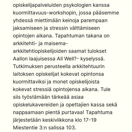
opiskelijapalveluiden psykologien kanssa
kuormittavuus-workshopin, jossa pääsemme
yhdessä miettimään keinoja parempaan
jaksamiseen ja stressin välttämiseen
opintojen aikana. Tapahtuman takana on
arkkitehti- ja maisema-
arkkitehtiopiskelijoiden saamat tulokset
Aallon laajuisessa All Well?- kyselyssä.
Tutkimuksen perusteella arkkitehtuurin
laitoksen opiskelijat kokevat opintonsa
kuormittaviksi ja monet opiskelijoista
kokevat stressiä opintojensa aikana. Tule
siis työstämään tärkeää asiaa
opiskelukavereiden ja opettajien kassa sekä
nappaamaan pientä purtavaa! Tapahtuma
järjestetään keskiviikkona klo 17-19
Miestentie 3:n salissa 103.