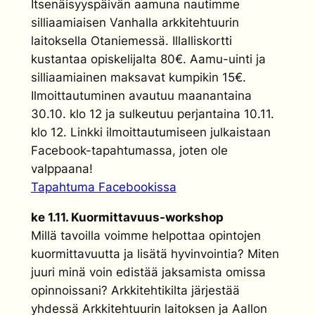
Itsenäisyyspäivän aamuna nautimme
silliaamiaisen Vanhalla arkkitehtuurin
laitoksella Otaniemessä. Illalliskortti
kustantaa opiskelijalta 80€. Aamu-uinti ja
silliaamiainen maksavat kumpikin 15€.
Ilmoittautuminen avautuu maanantaina
30.10. klo 12 ja sulkeutuu perjantaina 10.11.
klo 12. Linkki ilmoittautumiseen julkaistaan
Facebook-tapahtumassa, joten ole
valppaana!
Tapahtuma Facebookissa
ke 1.11. Kuormittavuus-workshop
Millä tavoilla voimme helpottaa opintojen
kuormittavuutta ja lisätä hyvinvointia? Miten
juuri minä voin edistää jaksamista omissa
opinnoissani? Arkkitehtikilta järjestää
yhdessä Arkkitehtuurin laitoksen ja Aallon