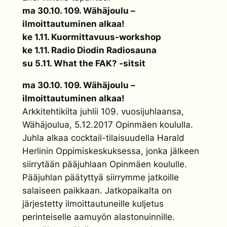
ma 30.10. 109. Wähäjoulu –
ilmoittautuminen alkaa!
ke 1.11. Kuormittavuus-workshop
ke 1.11. Radio Diodin Radiosauna
su 5.11. What the FAK? -sitsit
ma 30.10. 109. Wähäjoulu –
ilmoittautuminen alkaa!
Arkkitehtikilta juhlii 109. vuosijuhlaansa,
Wähäjoulua, 5.12.2017 Opinmäen koululla.
Juhla alkaa cocktail-tilaisuudella Harald
Herlinin Oppimiskeskuksessa, jonka jälkeen
siirrytään pääjuhlaan Opinmäen koululle.
Pääjuhlan päätyttyä siirrymme jatkoille
salaiseen paikkaan. Jatkopaikalta on
järjestetty ilmoittautuneille kuljetus
perinteiselle aamuyön alastonuinnille.