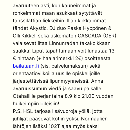
avaruuteen asti, kun kauneimmat ja
rohkeimmat maan asukkaat sytyttävät
tanssilattian liekkeihin. Illan kirkkaimmat
tähdet Akystic, DJ duo Paska Hyppönen &
Olli Kikkeli sekä uskomaton CASCADA (GER)
valaisevat iltaa Linnunradan takakolkkaan
saakka! Liput tapahtumaan voit lunastaa 13
€ hintaan (+ haalarimerkki 2€) osoitteesta
bailataan.fi
(sis. palvelumaksun) sekä
orientaatioviikoilla uusille opiskelijoille
järjestettävissä lipunmyynneissä. Anna
avaruussumun viedä ja saavu paikalle
Otahallille perjantaina 8.9 klo 21.00 vuoden
huikeimpiin bileisiin!
P.S. HSL tarjoaa lisävuoroja yöllä, jotta
juhlijat pääsevät kotiin yöksi. Normaalien
lähtöjen lisäksi 102T ajaa myös kaksi