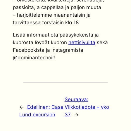
passioita, a cappellaa ja paljon muuta
– harjoittelemme maanantaisin ja
tarvittaessa torstaisin klo 18
Lisää informaatiota pääsykokeista ja
kuorosta löydät kuoron
nettisivuilta
sekä
Facebookista ja Instagramista
@dominantechoir!
Seuraava:
←
Edellinen:
Case
Viikkotiedote – vko
Lund excursion
37
→