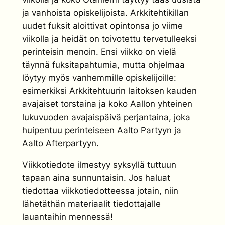
ja vanhoista opiskelijoista. Arkkitehtikillan
uudet fuksit aloittivat opintonsa jo viime
viikolla ja heidät on toivotettu tervetulleeksi
perinteisin menoin. Ensi viikko on vielä
täynnä fuksitapahtumia, mutta ohjelmaa
löytyy myös vanhemmille opiskelijoille:
esimerkiksi Arkkitehtuurin laitoksen kauden
avajaiset torstaina ja koko Aallon yhteinen
lukuvuoden avajaispäivä perjantaina, joka
huipentuu perinteiseen Aalto Partyyn ja
Aalto Afterpartyyn.
Viikkotiedote ilmestyy syksyllä tuttuun
tapaan aina sunnuntaisin. Jos haluat
tiedottaa viikkotiedotteessa jotain, niin
lähetäthän materiaalit tiedottajalle
lauantaihin mennessä!