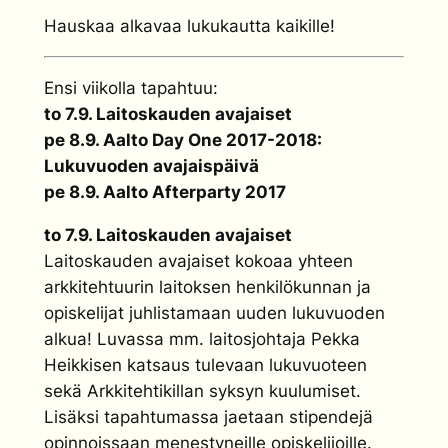
Hauskaa alkavaa lukukautta kaikille!
Ensi viikolla tapahtuu:
to 7.9. Laitoskauden avajaiset
pe 8.9. Aalto Day One 2017-2018:
Lukuvuoden avajaispäivä
pe 8.9. Aalto Afterparty 2017
to 7.9. Laitoskauden avajaiset
Laitoskauden avajaiset kokoaa yhteen
arkkitehtuurin laitoksen henkilökunnan ja
opiskelijat juhlistamaan uuden lukuvuoden
alkua! Luvassa mm. laitosjohtaja Pekka
Heikkisen katsaus tulevaan lukuvuoteen
sekä Arkkitehtikillan syksyn kuulumiset.
Lisäksi tapahtumassa jaetaan stipendejä
opinnoissaan menestyneille opiskelijoille.