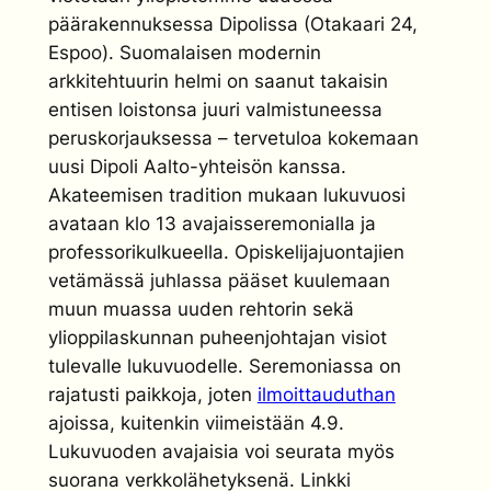
päärakennuksessa Dipolissa (Otakaari 24,
Espoo). Suomalaisen modernin
arkkitehtuurin helmi on saanut takaisin
entisen loistonsa juuri valmistuneessa
peruskorjauksessa – tervetuloa kokemaan
uusi Dipoli Aalto-yhteisön kanssa.
Akateemisen tradition mukaan lukuvuosi
avataan klo 13 avajaisseremonialla ja
professorikulkueella. Opiskelijajuontajien
vetämässä juhlassa pääset kuulemaan
muun muassa uuden rehtorin sekä
ylioppilaskunnan puheenjohtajan visiot
tulevalle lukuvuodelle. Seremoniassa on
rajatusti paikkoja, joten
ilmoittauduthan
ajoissa, kuitenkin viimeistään 4.9.
Lukuvuoden avajaisia voi seurata myös
suorana verkkolähetyksenä. Linkki