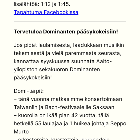
lisälähtöä: 1:12 ja 1:45.
Tapahtuma Facebookissa
Tervetuloa Dominanten pääsykokeisiin!
Jos pidät laulamisesta, laadukkaan musiikin
tekemisestä ja vielä paremmasta seurasta,
kannattaa syyskuussa suunnata Aalto-
yliopiston sekakuoron Dominanten
pääsykokeisiin!
Domi-tärpit:
– tänä vuonna matkasimme konsertoimaan
Taiwaniin ja Bach-festivaaleille Saksaan
– kuorolla on ikää pian 42 vuotta, tällä
hetkellä 55 laulajaa ja 1 huikea johtaja Seppo
Murto
– orkestereita, kvartetteja, serenadeja,