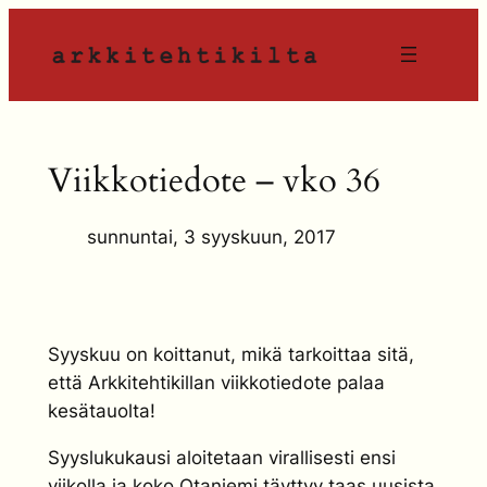
Siirry
sisältöön
Viikkotiedote – vko 36
sunnuntai, 3 syyskuun, 2017
Syyskuu on koittanut, mikä tarkoittaa sitä,
että Arkkitehtikillan viikkotiedote palaa
kesätauolta!
Syyslukukausi aloitetaan virallisesti ensi
viikolla ja koko Otaniemi täyttyy taas uusista