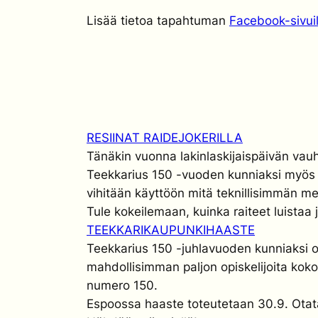
Lisää tietoa tapahtuman
Facebook-sivui
RESIINAT RAIDEJOKERILLA
Tänäkin vuonna lakinlaskijaispäivän vauhd
Teekkarius 150 -vuoden kunniaksi myös k
vihitään käyttöön mitä teknillisimmän men
Tule kokeilemaan, kuinka raiteet luistaa
TEEKKARIKAUPUNKIHAASTE
Teekkarius 150 -juhlavuoden kunniaksi o
mahdollisimman paljon opiskelijoita kok
numero 150.
Espoossa haaste toteutetaan 30.9. Otatar