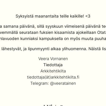
Syksyistä maanantaita teille kaikille! <3
 samana päivänä, sillä syyskuun viimeisenä päivänä tee
vemmällä seurataan fuksien kisaamista ajokeillaan Otata
uhlavuoden kunniaksi kampuksella on myös muuta puuha
lähestyvät, ja lipunmyynti alkaa ylihuomenna. Näistä li
Veera Vornanen
Tiedottaja
Arkkitehtikilta
tiedottaja(ät)arkkitehtikilta.fi
Telegram: @veeratainen