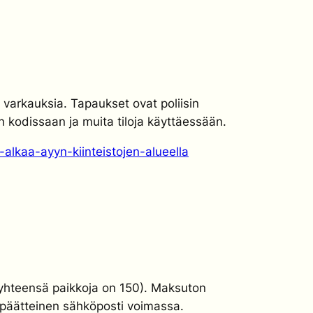
y varkauksia. Tapaukset ovat poliisin
 kodissaan ja muita tiloja käyttäessään.
-alkaa-ayyn-kiinteistojen-alueella
 (yhteensä paikkoja on 150). M
aksuton
päätteinen sähköposti voimassa.