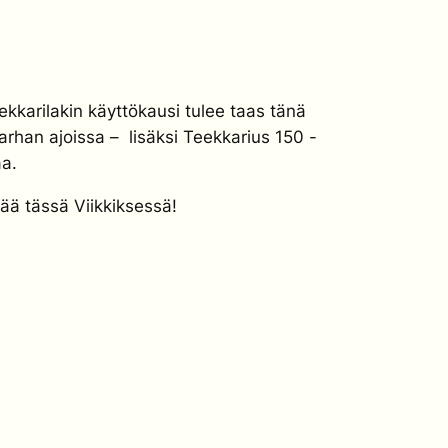
kkarilakin käyttökausi tulee taas tänä
rhan ajoissa – lisäksi Teekkarius 150 -
a.
sää tässä Viikkiksessä!