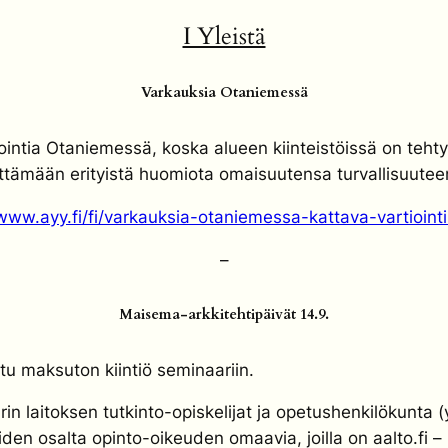
I Yleistä
Varkauksia Otaniemessä
tiointia Otaniemessä, koska alueen kiinteistöissä on teht
ttämään erityistä huomiota omaisuutensa turvallisuuteen
/www.ayy.fi/fi/varkauksia-otaniemessa-kattava-vartiointi
–
Maisema-arkkitehtipäivät 14.9.
ttu maksuton kiintiö seminaariin
.
urin laitoksen tutkinto-opiskelijat ja opetushenkilökunta
oiden osalta opinto-oikeuden omaavia, joilla on
aalto.fi
– 