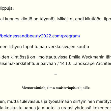
slippuja.
ai kunnes kiintiö on täynnä).
Mikäli et ehdi kiintiöön, li
//boldnessandbeauty2022.com/program/
een liittyen tapahtuman verkkosivujen kautta
oiden kiintiössä on ilmoittautuvissa Emilia Weckmanin 
Maisema-arkkitehtuuripäivään / 14.10. Landscape Archite
–
Mentorointiohjelma maisteriopiskelijoille
nen, mutta tulevaisuus ja työelämään siirtyminen mietity
da keskusteluapua ja muotoilla uraasi yhdessä koken