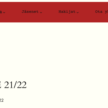
a
Jäsenet
Hakijat
Ota y
21/22
22