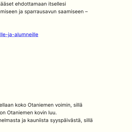
Pääset ehdottamaan itsellesi
ttämiseen ja sparrausavun saamiseen –
lle-ja-alumneille
tellaan koko Otaniemen voimin, sillä
a on Otaniemen kovin luu.
elmasta ja kauniista syyspäivästä, sillä