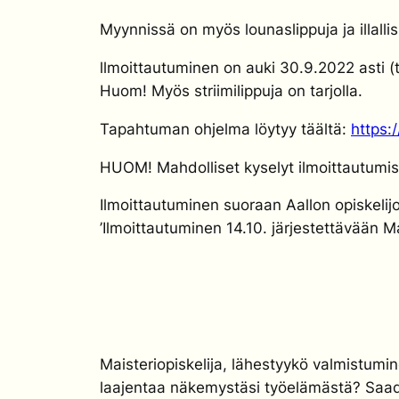
Myynnissä on
myös
lounaslippuja ja illalli
llmoittautuminen on auki 30.9.2022 asti
(t
Huom! Myös striimilippuja on tarjolla.
Tapahtuman ohjelma
löytyy täältä
:
https:
HUOM! Mahdolliset kyselyt ilmoittautumis
Ilmoittautuminen suoraan Aallon opiskelij
’Ilmoittautuminen 14.10. järjestettävään 
Maisteriopiskelija, lähestyykö valmistumi
laajentaa näkemystäsi työelämästä? Saa