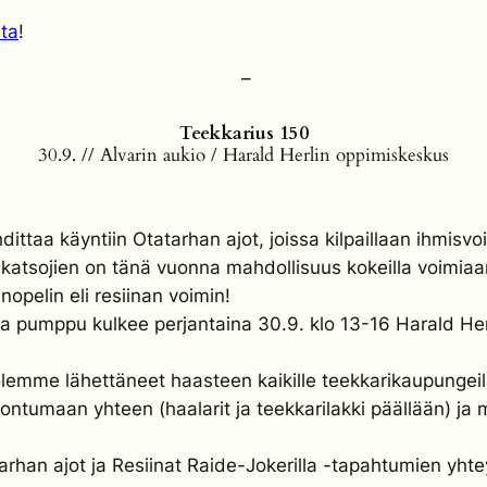
lta
!
–
Teekkarius 150
30.9. // Alvarin aukio / Harald Herlin oppimiskeskus
ittaa käyntiin Otatarhan ajot, joissa kilpaillaan ihmisvo
atsojien on tänä vuonna mahdollisuus kokeilla voimiaa
opelin eli resiinan voimin!
 ja pumppu kulkee perjantaina 30.9. klo 13-16 Harald Her
lemme lähettäneet haasteen kaikille teekkarikaupungei
oontumaan yhteen (haalarit ja teekkarilakki päällään) 
han ajot ja Resiinat Raide-Jokerilla -tapahtumien yhtey