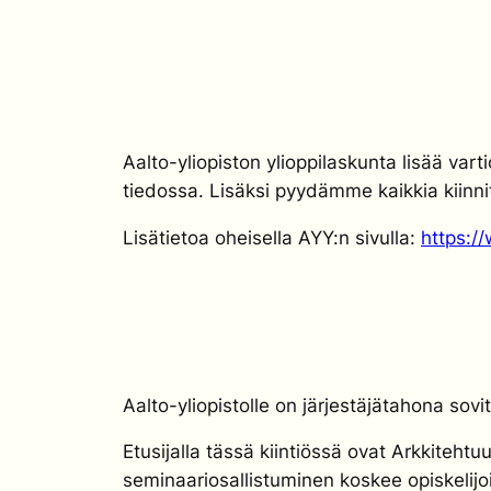
Aalto-yliopiston ylioppilaskunta lisää var
tiedossa. Lisäksi pyydämme kaikkia kiinni
Lisätietoa oheisella AYY:n sivulla:
https:/
Aalto-yliopistolle on järjestäjätahona sovi
Etusijalla tässä kiintiössä ovat Arkkitehtu
seminaariosallistuminen koskee
opiskelij