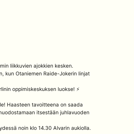
imin liikkuvien ajokkien kesken.
n, kun Otaniemen Raide-Jokerin linjat
linin oppimiskeskuksen luokse! ⚡️
lle! Haasteen tavoitteena on saada
ja muodostamaan itsestään juhlavuoden
dessä noin klo 14.30 Alvarin aukiolla.