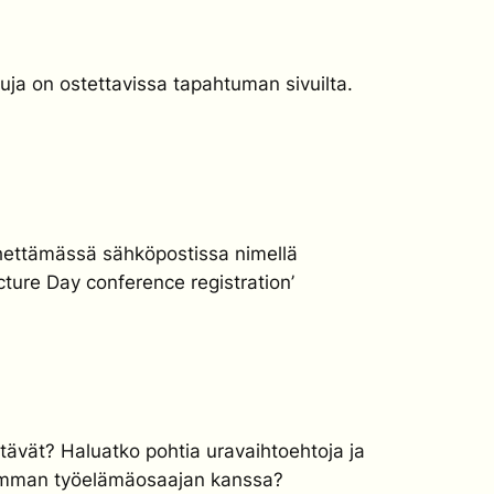
ppuja on ostettavissa tapahtuman sivuilta.
lähettämässä sähköpostissa nimellä
cture Day conference registration’
ttävät? Haluatko pohtia uravaihtoehtoja ja
eemman työelämäosaajan kanssa?