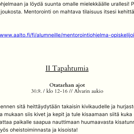
jelmaan ja löydä suunta omalle mielekkäälle urallesi! 
joukosta. Mentorointi on mahtava tilaisuus itsesi kehi
/www.aalto.fi/fi/alumneille/mentorointiohjelma-opiskelijoi
II Tapahtumia
Otatarhan ajot
30.9. / klo 12-16 // Alvarin aukio
ennen sitä heittäydytään takaisin kivikaudelle ja hurjas
a mukaan siis kivet ja kepit ja tule kisaamaan siitä kuk
annattaa paikalle saapua nauttimaan huumaavasta kisatunn
myös oheistoiminnasta ja kisoista!