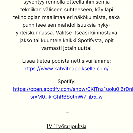
syventyy rennolla otteella ihmisen ja
tekniikan väliseen suhteeseen, käy läpi
teknologian maailmaa eri näkökulmista, sekä
punnitsee sen mahdollisuuksia nyky-
yhteiskunnassa. Valitse itseäsi kiinnostava
jakso tai kuuntele kaikki Spotifysta, opit
varmasti jotain uutta!
Lisää tietoa podista nettisivuillamme:
https://www.kahvitnappikselle.com/
.
Spotify:
https://open.spotify.com/show/0KjTnz1uoiu0i6rD
si=M0_ikrGhRBSotmW7-jb5_w
–
IV
Työtarjouksia