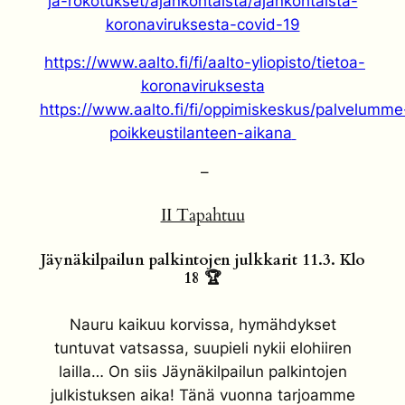
ja-rokotukset/ajankohtaista/ajankohtaista-
koronaviruksesta-covid-19
https://www.aalto.fi/fi/aalto-yliopisto/tietoa-
koronaviruksesta
https://www.aalto.fi/fi/oppimiskeskus/palvelumme
poikkeustilanteen-aikana
–
II Tapahtuu
Jäynäkilpailun palkintojen julkkarit 11.3. Klo
18 🏆
Nauru kaikuu korvissa, hymähdykset
tuntuvat vatsassa, suupieli nykii elohiiren
lailla… On siis Jäynäkilpailun palkintojen
julkistuksen aika! Tänä vuonna tarjoamme