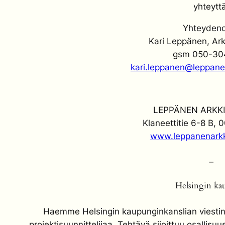
yhteytt
Yhteydeno
Kari Leppänen, Ark
gsm 050-30
kari.leppanen@leppane
LEPPÄNEN ARKKI
Klaneettitie 6-8 B, 
www.leppanenarkk
–
Helsingin ka
Haemme Helsingin kaupunginkanslian viestin
projektisuunnittelijaa. Tehtävä sijoittuu osallis