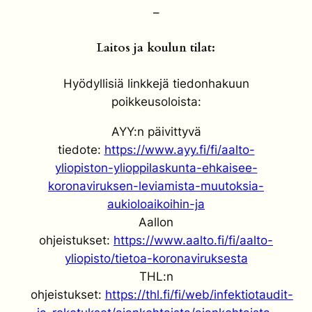
–
Laitos ja koulun tilat:
Hyödyllisiä linkkejä tiedonhakuun
poikkeusoloista:
AYY:n päivittyvä
tiedote:
https://www.ayy.fi/fi/aalto-
yliopiston-ylioppilaskunta-ehkaisee-
koronaviruksen-leviamista-muutoksia-
aukioloaikoihin-ja
Aallon
ohjeistukset:
https://www.aalto.fi/fi/aalto-
yliopisto/tietoa-koronaviruksesta
THL:n
ohjeistukset:
https://thl.fi/fi/web/infektiotaudit-