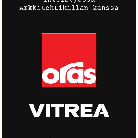
Yhteistyössä
Arkkitehtikillan kanssa