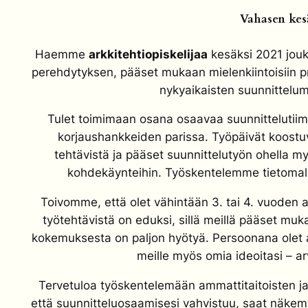
Vahasen kes
Haemme
arkkitehtiopiskelijaa
kesäksi 2021 jou
perehdytyksen, pääset mukaan mielenkiintoisiin pr
nykyaikaisten suunnittelu
Tulet toimimaan osana osaavaa suunnittelutiim
korjaushankkeiden parissa. Työpäivät koostuv
tehtävistä ja pääset suunnittelutyön ohella my
kohdekäynteihin. Työskentelemme tietomall
Toivomme, että olet vähintään 3. tai 4. vuoden 
työtehtävistä on eduksi, sillä meillä pääset muk
kokemuksesta on paljon hyötyä. Persoonana olet ak
meille myös omia ideoitasi – a
Tervetuloa työskentelemään ammattitaitoisten ja
että suunnitteluosaamisesi vahvistuu, saat näkem