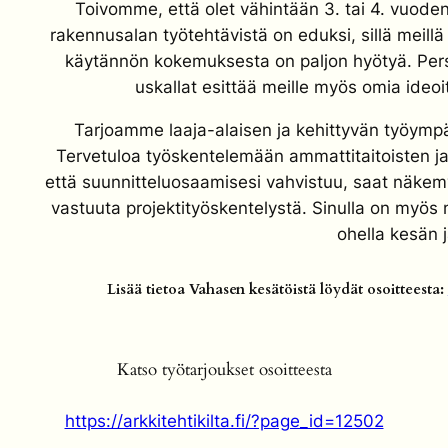
Toivomme, että olet vähintään 3. tai 4. vuode
rakennusalan työtehtävistä on eduksi, sillä meill
käytännön kokemuksesta on paljon hyötyä. Perso
uskallat esittää meille myös omia ideoi
Tarjoamme laaja-alaisen ja kehittyvän työympä
Tervetuloa työskentelemään ammattitaitoisten ja
että suunnitteluosaamisesi vahvistuu, saat näkem
vastuuta projektityöskentelystä. Sinulla on myös 
ohella kesän 
Lisää tietoa Vahasen kesätöistä löydät osoitteesta:
Katso työtarjoukset osoitteesta
https://arkkitehtikilta.fi/?page_id=12502