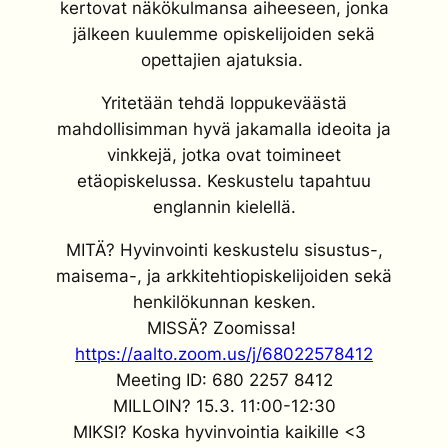
kertovat näkökulmansa aiheeseen, jonka
jälkeen kuulemme opiskelijoiden sekä
opettajien ajatuksia.
Yritetään tehdä loppukeväästä
mahdollisimman hyvä jakamalla ideoita ja
vinkkejä, jotka ovat toimineet
etäopiskelussa. Keskustelu tapahtuu
englannin kielellä.
MITÄ? Hyvinvointi keskustelu sisustus-,
maisema-, ja arkkitehtiopiskelijoiden sekä
henkilökunnan kesken.
MISSÄ? Zoomissa!
https://aalto.zoom.us/j/68022578412
Meeting ID: 680 2257 8412
MILLOIN? 15.3. 11:00-12:30
MIKSI? Koska hyvinvointia kaikille <3