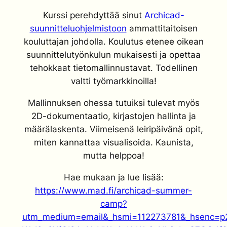
Kurssi perehdyttää sinut
Archicad-
suunnitteluohjelmistoon
ammattitaitoisen
kouluttajan johdolla. Koulutus etenee oikean
suunnittelutyönkulun mukaisesti ja opettaa
tehokkaat tietomallinnustavat. Todellinen
valtti työmarkkinoilla!
Mallinnuksen ohessa tutuiksi tulevat myös
2D-dokumentaatio, kirjastojen hallinta ja
määrälaskenta. Viimeisenä leiripäivänä opit,
miten kannattaa visualisoida. Kaunista,
mutta helppoa!
Hae mukaan ja lue lisää:
https://www.mad.fi/archicad-summer-
camp?
utm_medium=email&_hsmi=112273781&_hsenc=p