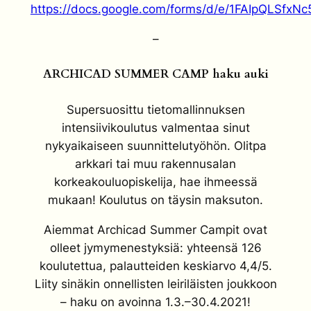
https://docs.google.com/forms/d/e/1FAIpQLS
–
ARCHICAD SUMMER CAMP haku auki
Supersuosittu tietomallinnuksen
intensiivikoulutus valmentaa sinut
nykyaikaiseen suunnittelutyöhön. Olitpa
arkkari tai muu rakennusalan
korkeakouluopiskelija, hae ihmeessä
mukaan! Koulutus on täysin maksuton.
Aiemmat Archicad Summer Campit ovat
olleet jymymenestyksiä: yhteensä 126
koulutettua, palautteiden keskiarvo 4,4/5.
Liity sinäkin onnellisten leiriläisten joukkoon
– haku on avoinna 1.3.–30.4.2021!