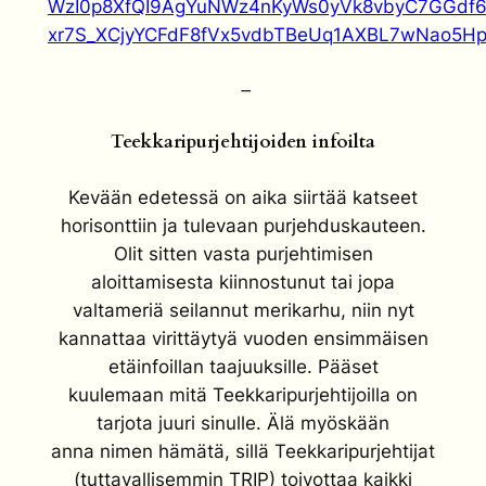
WzI0p8XfQI9AgYuNWz4nKyWs0yVk8vbyC7GGdf6
xr7S_XCjyYCFdF8fVx5vdbTBeUq1AXBL7wNao5Hpi
–
Teekkaripurjehtijoiden infoilta
Kevään edetessä on aika siirtää katseet
horisonttiin ja tulevaan
purjehduskauteen.
Olit sitten vasta purjehtimisen
aloittamisesta
kiinnostunut tai jopa
valtameriä seilannut merikarhu, niin nyt
kannattaa
virittäytyä vuoden ensimmäisen
etäinfoillan taajuuksille. Pääset
kuulemaan
mitä Teekkaripurjehtijoilla on
tarjota juuri sinulle. Älä myöskään
anna
nimen hämätä, sillä Teekkaripurjehtijat
(tuttavallisemmin TRIP) toivottaa
kaikki