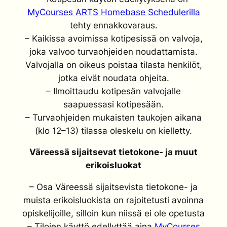
MyCourses ARTS Homebase Schedulerilla
tehty ennakkovaraus.
– Kaikissa avoimissa kotipesissä on valvoja,
joka valvoo turvaohjeiden noudattamista.
Valvojalla on oikeus poistaa tilasta henkilöt,
jotka eivät noudata ohjeita.
– Ilmoittaudu kotipesän valvojalle
saapuessasi kotipesään.
– Turvaohjeiden mukaisten taukojen aikana
(klo 12–13) tilassa oleskelu on kielletty.
Väreessä sijaitsevat tietokone- ja muut
erikoisluokat
– Osa Väreessä sijaitsevista tietokone- ja
muista erikoisluokista on rajoitetusti avoinna
opiskelijoille, silloin kun niissä ei ole opetusta
– Tilojen käyttö edellyttää aina
MyCourses