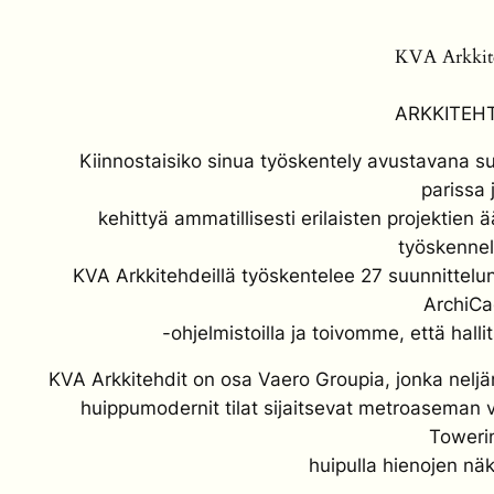
KVA Arkkit
ARKKITEHT
Kiinnostaisiko sinua työskentely avustavana su
parissa 
kehittyä ammatillisesti erilaisten projektien 
työskennel
KVA Arkkitehdeillä työskentelee 27 suunnittelu
ArchiC
-ohjelmistoilla ja toivomme, että halli
KVA Arkkitehdit on osa Vaero Groupia, jonka neljän
huippumodernit tilat sijaitsevat metroaseman
Toweri
huipulla hienojen nä