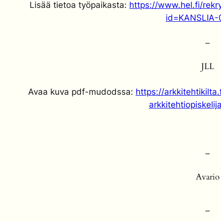
Lisää tietoa työpaikasta:
https://www.hel.fi/rekr
id=KANSLIA-
–
JLL
Avaa kuva pdf-mudodssa:
https://arkkitehtikil
arkkitehtiopiskeli
–
Avario
–