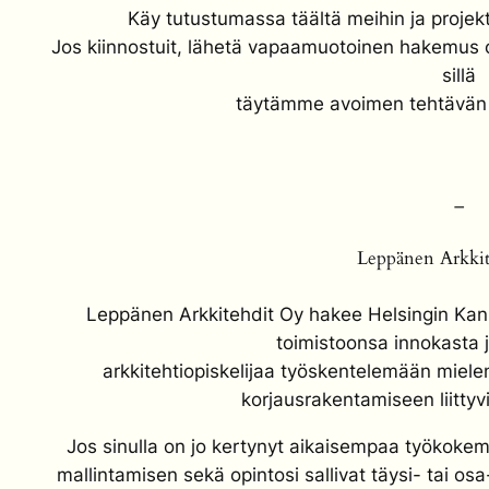
Käy tutustumassa täältä meihin ja proje
Jos kiinnostuit, lähetä vapaamuotoinen hakemus 
sillä
täytämme avoimen tehtävän 
–
Leppänen Arkki
Leppänen Arkkitehdit Oy hakee Helsingin Ka
toimistoonsa innokasta 
arkkitehtiopiskelijaa työskentelemään mielen
korjausrakentamiseen liittyv
Jos sinulla on jo kertynyt aikaisempaa työkokemu
mallintamisen sekä opintosi sallivat täysi- tai os