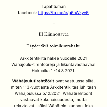
Tapahtuman
facebook:
https://fb.me/e/g6nWkyv5i
–
III
Kiinnostavaa
Täydentävä toimikuntahaku
Arkkitehtikilta hakee vuodelle 2021
Wähäjoulu-tirehtöörejä ja liikuntavastaavaa!
Hakuaika 1.-14.3.2021.
Wähäjoulutirehtöörit
ovat vastuussa siitä,
miten 113-vuotiasta Arkkitehtikiltaa juhlitaan
Wähäjoulussa 5.12.2021. Wähätirehtöörit
vastaavat kokonaisuudesta, mutta
rekrytoivat lisäksi Wähätoimikunnan, joka