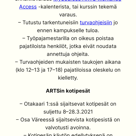
Access
-kalenterista, tai kurssin tekemä
varaus.
– Tutustu tarkentuneisiin
turvaohjeisiin
jo
ennen kampukselle tuloa.
– Työpajamestarilla on oikeus poistaa
pajatiloista henkilöt, jotka eivät noudata
annettuja ohjeita.
– Turvaohjeiden mukaisten taukojen aikana
(klo 12–13 ja 17–18) pajatiloissa oleskelu on
kielletty.
ARTSin kotipesät
– Otakaari 1:ssä sijaitsevat kotipesät on
suljettu 8–28.3.2021
– Osa Väreessä sijaitsevista kotipesistä on
valvotusti avoinna.
– Kotipesän käytön edellytyksenä on