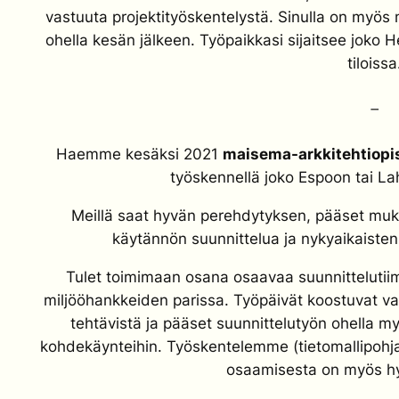
vastuuta projektityöskentelystä. Sinulla on myös 
ohella kesän jälkeen. Työpaikkasi sijaitsee joko 
tiloissa
–
Haemme kesäksi 2021
maisema-arkkitehtiopis
työskennellä joko Espoon tai L
Meillä saat hyvän perehdytyksen, pääset mukaa
käytännön suunnittelua ja nykyaikaiste
Tulet toimimaan osana osaavaa suunnittelutiim
miljööhankkeiden parissa. Työpäivät koostuvat v
tehtävistä ja pääset suunnittelutyön ohella my
kohdekäynteihin. Työskentelemme (tietomallipohj
osaamisesta on myös hy