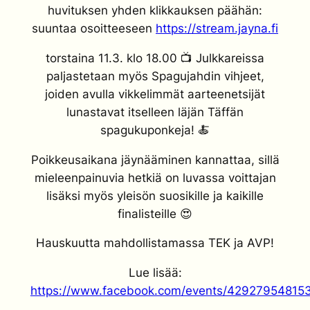
huvituksen yhden klikkauksen päähän:
suuntaa osoitteeseen
https://stream.jayna.fi
torstaina 11.3. klo 18.00 📺 Julkkareissa
paljastetaan myös Spagujahdin vihjeet,
joiden avulla vikkelimmät aarteenetsijät
lunastavat itselleen läjän Täffän
spagukuponkeja! 🍝
Poikkeusaikana jäynääminen kannattaa, sillä
mieleenpainuvia hetkiä on luvassa voittajan
lisäksi myös yleisön suosikille ja kaikille
finalisteille 😍
Hauskuutta mahdollistamassa TEK ja AVP!
Lue lisää:
https://www.facebook.com/events/42927954815