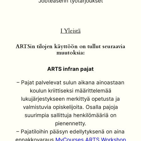
Jobteaserin työtarjoukset
I Yleistä
ARTSin tilojen käyttöön on tullut seuraavia
muutoksia:
ARTS infran pajat
– Pajat palvelevat sulun aikana ainoastaan
koulun kriittiseksi määrittelemää
lukujärjestykseen merkittyä opetusta ja
valmistuvia opiskelijoita. Osalla pajoja
suurimpia sallittuja henkilömääriä on
pienennetty.
– Pajatiloihin pääsyn edellytyksenä on aina
ennakkovaraus
MyCourses ARTS Workshop