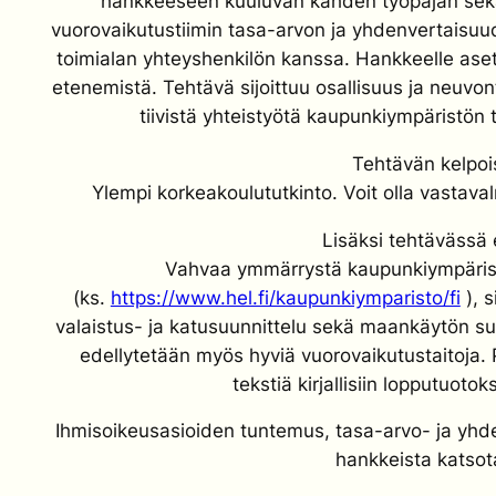
hankkeeseen kuuluvan kahden työpajan sekä
vuorovaikutustiimin tasa-arvon ja yhdenvertaisuu
toimialan yhteyshenkilön kanssa. Hankkeelle as
etenemistä. Tehtävä sijoittuu osallisuus ja neuvon
tiivistä yhteistyötä kaupunkiympäristön 
Tehtävän kelpoi
Ylempi korkeakoulututkinto. Voit olla vastava
Lisäksi tehtävässä 
Vahvaa ymmärrystä kaupunkiympärist
(ks.
https://www.hel.fi/kaupunkiymparisto/fi
), s
valaistus- ja katusuunnittelu sekä maankäytön suu
edellytetään myös hyviä vuorovaikutustaitoja.
tekstiä kirjallisiin lopputuotoks
Ihmisoikeusasioiden tuntemus, tasa-arvo- ja y
hankkeista katsot