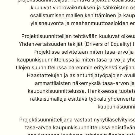
kuuluvat vuorovaikutuksen ja sähköisten os
osallistumisen mallien kehittäminen ja kau
yleisneuvonta ja maahanmuuttoasioiden eri
Projektisuunnittelijan tehtävään kuuluvat oik
Yhdenvertaisuuden tekijät (Drivers of Equality) H
Projektissa selvitetään miten tasa-arvo j
kaupunkisuunnittelussa ja miten tasa-arvo ja yh
tilojen suunnittelussa paremmin erityisesti syrji
Haastattelujen ja asiantuntijatyöpajojen avu
ammattilaisten näkemyksiä tasa-arvon j
kaupunkisuunnittelussa. Hankkeessa tuotetaa
ratkaisumalleja esittävä työkalu yhdenvert
kaupunkisuunni
Projektisuunnittelijana vastaat nykytilaselvityk
tasa-arvoa kaupunkisuunnittelussa edistävän