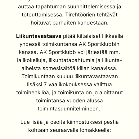
auttaa tapahtuman suunnittelemisessa ja
toteuttamisessa. Tirehtöörien tehtävät
hoituvat parhaiten kahdestaan.
Liikuntavastaava
pitää kiltalaiset liikkeellä
yhdessä toimikuntansa AK Sportklubbin
kanssa. AK Sportklubb voi järjestää mm.
lajikokeiluja, liikuntatapahtumia ja liikunta-
aiheista somesisältöä killan kanavissa.
Toimikuntaan kuuluu liikuntavastaavan
lisäksi 7 vaalikokouksessa valittua
toimihenkilöä, ja toimikunta on jo aloittanut
toimintansa vuoden alussa
toimintasuunnitelmineen.
Lue lisää ja osoita
kiinnostuksesi pestiä
kohtaan seuraavalla lomakkeella: