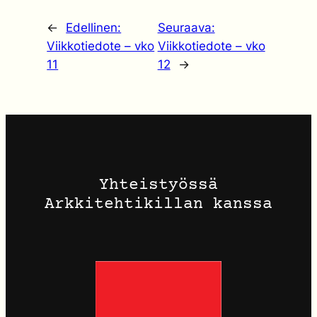
←
Edellinen:
Seuraava:
Viikkotiedote – vko
Viikkotiedote – vko
11
12
→
Yhteistyössä
Arkkitehtikillan kanssa