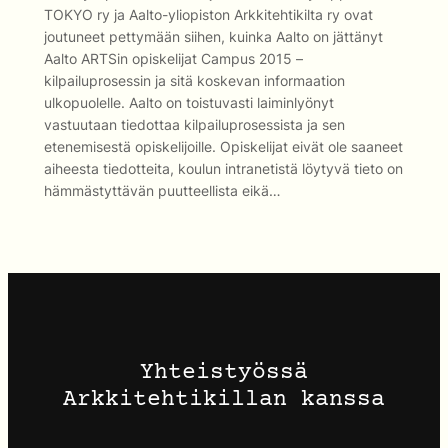
TOKYO ry ja Aalto-yliopiston Arkkitehtikilta ry ovat
joutuneet pettymään siihen, kuinka Aalto on jättänyt
Aalto ARTSin opiskelijat Campus 2015 –
kilpailuprosessin ja sitä koskevan informaation
ulkopuolelle. Aalto on toistuvasti laiminlyönyt
vastuutaan tiedottaa kilpailuprosessista ja sen
etenemisestä opiskelijoille. Opiskelijat eivät ole saaneet
aiheesta tiedotteita, koulun intranetistä löytyvä tieto on
hämmästyttävän puutteellista eikä…
Yhteistyössä
Arkkitehtikillan kanssa