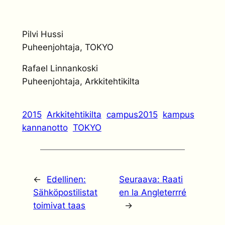
Pilvi Hussi
Puheenjohtaja, TOKYO
Rafael Linnankoski
Puheenjohtaja, Arkkitehtikilta
2015
Arkkitehtikilta
campus2015
kampus
kannanotto
TOKYO
←
Edellinen:
Seuraava:
Raati
Sähköpostilistat
en la Angleterrré
toimivat taas
→