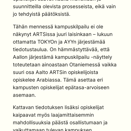
suunnitteilla olevista prosesseista, eikä vain
jo tehdyistä päätöksistä.
Tähän mennessä kampuskilpailu ei ole
näkynyt ARTSissa juuri laisinkaan – lukuun
ottamatta TOKYOn ja AYYn järjestämää
tiedotustaulua. On hämmästyttävää, että
Aallon järjestämä kampuskilpailu -näyttely
toteutetaan ainoastaan Otaniemessä vaikka
suuri osa Aalto ARTSin opiskelijoista
opiskelee Arabiassa. Tämä asettaa eri
kampusten opiskelijat epätasa-arvoiseen
asemaan.
Kattavan tiedotuksen lisäksi opiskelijat
kaipaavat myös laajamittaisemmin
mahdollisuuksia päästä osallistumaan ja
vaikuttamaan tulevan kampuksen