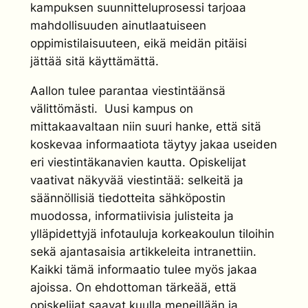
kampuksen suunnitteluprosessi tarjoaa
mahdollisuuden ainutlaatuiseen
oppimistilaisuuteen, eikä meidän pitäisi
jättää sitä käyttämättä.
Aallon tulee parantaa viestintäänsä
välittömästi. Uusi kampus on
mittakaavaltaan niin suuri hanke, että sitä
koskevaa informaatiota täytyy jakaa useiden
eri viestintäkanavien kautta. Opiskelijat
vaativat näkyvää viestintää: selkeitä ja
säännöllisiä tiedotteita sähköpostin
muodossa, informatiivisia julisteita ja
ylläpidettyjä infotauluja korkeakoulun tiloihin
sekä ajantasaisia artikkeleita intranettiin.
Kaikki tämä informaatio tulee myös jakaa
ajoissa. On ehdottoman tärkeää, että
opiskelijat saavat kuulla meneillään ja