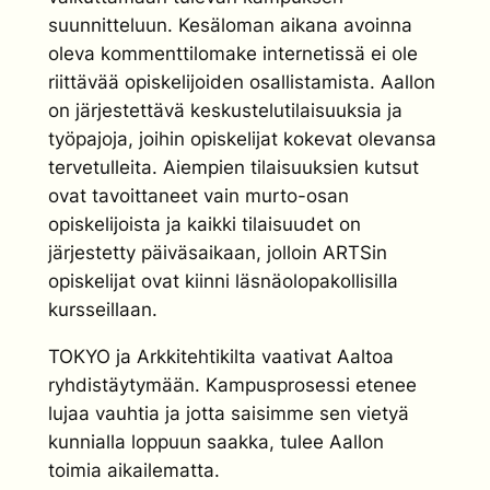
suunnitteluun. Kesäloman aikana avoinna
oleva kommenttilomake internetissä ei ole
riittävää opiskelijoiden osallistamista. Aallon
on järjestettävä keskustelutilaisuuksia ja
työpajoja, joihin opiskelijat kokevat olevansa
tervetulleita. Aiempien tilaisuuksien kutsut
ovat tavoittaneet vain murto-osan
opiskelijoista ja kaikki tilaisuudet on
järjestetty päiväsaikaan, jolloin ARTSin
opiskelijat ovat kiinni läsnäolopakollisilla
kursseillaan.
TOKYO ja Arkkitehtikilta vaativat Aaltoa
ryhdistäytymään. Kampusprosessi etenee
lujaa vauhtia ja jotta saisimme sen vietyä
kunnialla loppuun saakka, tulee Aallon
toimia aikailematta.