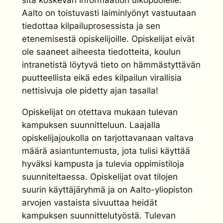
sitä koskevan informaation ulkopuolelle.
Aalto on toistuvasti laiminlyönyt vastuutaan
tiedottaa kilpailuprosessista ja sen
etenemisestä opiskelijoille. Opiskelijat eivät
ole saaneet aiheesta tiedotteita, koulun
intranetistä löytyvä tieto on hämmästyttävän
puutteellista eikä edes kilpailun virallisia
nettisivuja ole pidetty ajan tasalla!
Opiskelijat on otettava mukaan tulevan
kampuksen suunnitteluun. Laajalla
opiskelijajoukolla on tarjottavanaan valtava
määrä asiantuntemusta, jota tulisi käyttää
hyväksi kampusta ja tulevia oppimistiloja
suunniteltaessa. Opiskelijat ovat tilojen
suurin käyttäjäryhmä ja on Aalto-yliopiston
arvojen vastaista sivuuttaa heidät
kampuksen suunnittelutyöstä. Tulevan