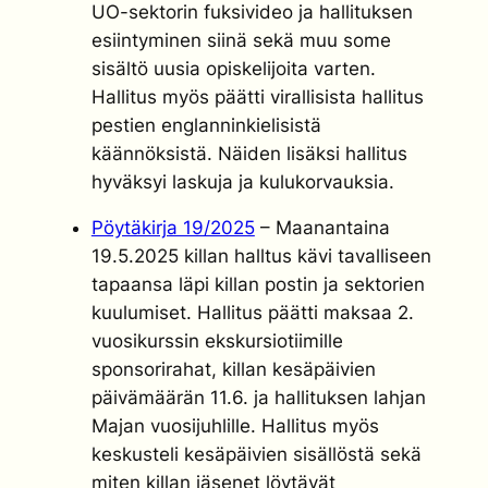
UO-sektorin fuksivideo ja hallituksen
esiintyminen siinä sekä muu some
sisältö uusia opiskelijoita varten.
Hallitus myös päätti virallisista hallitus
pestien englanninkielisistä
käännöksistä. Näiden lisäksi hallitus
hyväksyi laskuja ja kulukorvauksia.
Pöytäkirja 19/2025
– Maanantaina
19.5.2025 killan halltus kävi tavalliseen
tapaansa läpi killan postin ja sektorien
kuulumiset. Hallitus päätti maksaa 2.
vuosikurssin ekskursiotiimille
sponsorirahat, killan kesäpäivien
päivämäärän 11.6. ja hallituksen lahjan
Majan vuosijuhlille. Hallitus myös
keskusteli kesäpäivien sisällöstä sekä
miten killan jäsenet löytävät