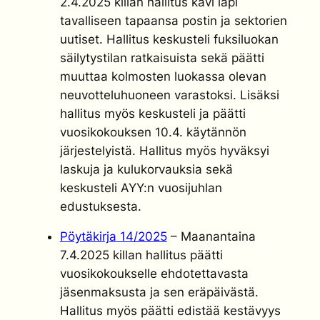
2.4.2025 killan hallitus kävi läpi
tavalliseen tapaansa postin ja sektorien
uutiset. Hallitus keskusteli fuksiluokan
säilytystilan ratkaisuista sekä päätti
muuttaa kolmosten luokassa olevan
neuvotteluhuoneen varastoksi. Lisäksi
hallitus myös keskusteli ja päätti
vuosikokouksen 10.4. käytännön
järjestelyistä. Hallitus myös hyväksyi
laskuja ja kulukorvauksia sekä
keskusteli AYY:n vuosijuhlan
edustuksesta.
Pöytäkirja 14/2025
– Maanantaina
7.4.2025 killan hallitus päätti
vuosikokoukselle ehdotettavasta
jäsenmaksusta ja sen eräpäivästä.
Hallitus myös päätti edistää kestävyys