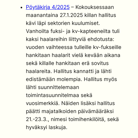
Pöytäkirja 4/2025
– Kokouksessaan
maanantaina 27.1.2025 killan hallitus
kävi läpi sektorien kuulumiset.
Vanhoilta fuksi- ja kv-kapteeneilta tuli
kaksi haalareihin liittyviä ehdotusta:
vuoden vaihteessa tulleille kv-fukseille
hankitaan haalarit vielä kevään aikana
sekä killalle hankitaan erä sovitus
haalareita. Hallitus kannatti ja lähti
edistämään molempia. Hallitus myös
lähti suunnittelemaan
toimintasuunnitelmaa sekä
vuosimerkkiä. Näiden lisäksi hallitus
päätti majatalkoiden päivämääräksi
21.-23.3., nimesi toimihenkilöitä, sekä
hyväksyi laskuja.