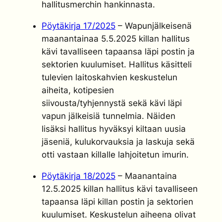
hallitusmerchin hankinnasta.
Pöytäkirja 17/2025
– Wapunjälkeisenä
maanantainaa 5.5.2025 killan hallitus
kävi tavalliseen tapaansa läpi postin ja
sektorien kuulumiset. Hallitus käsitteli
tulevien laitoskahvien keskustelun
aiheita, kotipesien
siivousta/tyhjennystä sekä kävi läpi
vapun jälkeisiä tunnelmia. Näiden
lisäksi hallitus hyväksyi kiltaan uusia
jäseniä, kulukorvauksia ja laskuja sekä
otti vastaan killalle lahjoitetun imurin.
Pöytäkirja 18/2025
– Maanantaina
12.5.2025 killan hallitus kävi tavalliseen
tapaansa läpi killan postin ja sektorien
kuulumiset. Keskustelun aiheena olivat