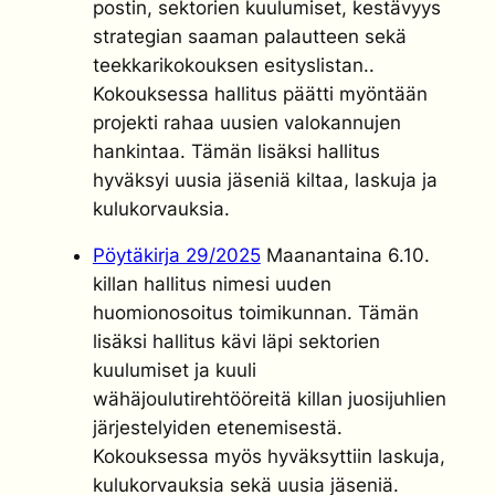
postin, sektorien kuulumiset, kestävyys
strategian saaman palautteen sekä
teekkarikokouksen esityslistan..
Kokouksessa hallitus päätti myöntään
projekti rahaa uusien valokannujen
hankintaa. Tämän lisäksi hallitus
hyväksyi uusia jäseniä kiltaa, laskuja ja
kulukorvauksia.
Pöytäkirja 29/2025
Maanantaina 6.10.
killan hallitus nimesi uuden
huomionosoitus toimikunnan. Tämän
lisäksi hallitus kävi läpi sektorien
kuulumiset ja kuuli
wähäjoulutirehtööreitä killan juosijuhlien
järjestelyiden etenemisestä.
Kokouksessa myös hyväksyttiin laskuja,
kulukorvauksia sekä uusia jäseniä.