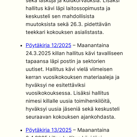
sekä laskuja ja kulukorvauksia. Lisäksi
hallitus kävi läpi laitossopimusta ja
keskusteli sen mahdollisista
muutoksista sekä 26.3. pidettävän
teekkari kokouksen asialistasta.
Pöytäkirja 12/2025
– Maanantaina
24.3.2025 killan hallitus kävi tavalliseen
tapaansa läpi postin ja sektorien
uutiset. Hallitus kävi vielä viimeisen
kerran vuosikokouksen materiaaleja ja
hyväksyi ne esitettäviksi
vuosikokouksessa. Lisäksi hallitus
nimesi killalle uusia toimihenkilöitä,
hyväksyi uusia jäseniä sekä keskusteli
seuraavan kokouksen ajankohdasta.
Pöytäkirja 13/2025
– Maanantaina