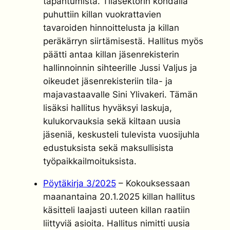
tapahtumista. Tilasektorin kohdalla
puhuttiin killan vuokrattavien
tavaroiden hinnoittelusta ja killan
peräkärryn siirtämisestä. Hallitus myös
päätti antaa killan jäsenrekisterin
hallinnoinnin sihteerille Jussi Valjus ja
oikeudet jäsenrekisteriin tila- ja
majavastaavalle Sini Ylivakeri. Tämän
lisäksi hallitus hyväksyi laskuja,
kulukorvauksia sekä kiltaan uusia
jäseniä, keskusteli tulevista vuosijuhla
edustuksista sekä maksullisista
työpaikkailmoituksista.
Pöytäkirja 3/2025
– Kokouksessaan
maanantaina 20.1.2025 killan hallitus
käsitteli laajasti uuteen killan raatiin
liittyviä asioita. Hallitus nimitti uusia