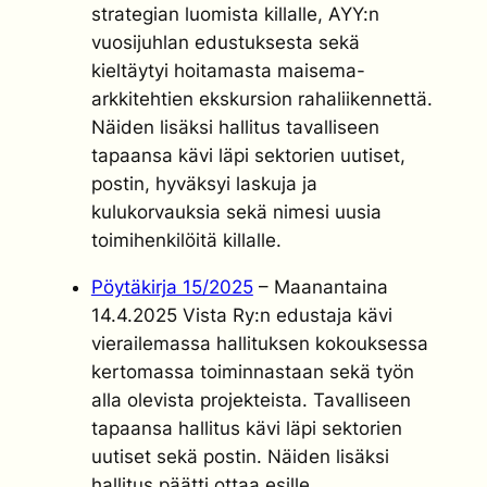
strategian luomista killalle, AYY:n
vuosijuhlan edustuksesta sekä
kieltäytyi hoitamasta maisema-
arkkitehtien ekskursion rahaliikennettä.
Näiden lisäksi hallitus tavalliseen
tapaansa kävi läpi sektorien uutiset,
postin, hyväksyi laskuja ja
kulukorvauksia sekä nimesi uusia
toimihenkilöitä killalle.
Pöytäkirja 15/2025
– Maanantaina
14.4.2025 Vista Ry:n edustaja kävi
vierailemassa hallituksen kokouksessa
kertomassa toiminnastaan sekä työn
alla olevista projekteista. Tavalliseen
tapaansa hallitus kävi läpi sektorien
uutiset sekä postin. Näiden lisäksi
hallitus päätti ottaa esille