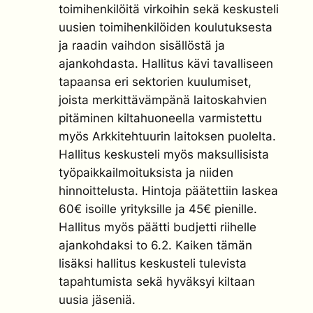
toimihenkilöitä virkoihin sekä keskusteli
uusien toimihenkilöiden koulutuksesta
ja raadin vaihdon sisällöstä ja
ajankohdasta. Hallitus kävi tavalliseen
tapaansa eri sektorien kuulumiset,
joista merkittävämpänä laitoskahvien
pitäminen kiltahuoneella varmistettu
myös Arkkitehtuurin laitoksen puolelta.
Hallitus keskusteli myös maksullisista
työpaikkailmoituksista ja niiden
hinnoittelusta. Hintoja päätettiin laskea
60€ isoille yrityksille ja 45€ pienille.
Hallitus myös päätti budjetti riihelle
ajankohdaksi to 6.2. Kaiken tämän
lisäksi hallitus keskusteli tulevista
tapahtumista sekä hyväksyi kiltaan
uusia jäseniä.