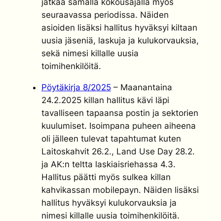
jatkaa samalla kokousajalla myös
seuraavassa periodissa. Näiden
asioiden lisäksi hallitus hyväksyi kiltaan
uusia jäseniä, laskuja ja kulukorvauksia,
sekä nimesi killalle uusia
toimihenkilöitä.
Pöytäkirja 8/2025
– Maanantaina
24.2.2025 killan hallitus kävi läpi
tavalliseen tapaansa postin ja sektorien
kuulumiset. Isoimpana puheen aiheena
oli jälleen tulevat tapahtumat kuten
Laitoskahvit 26.2., Land Use Day 28.2.
ja AK:n teltta laskiaisriehassa 4.3.
Hallitus päätti myös sulkea killan
kahvikassan mobilepayn. Näiden lisäksi
hallitus hyväksyi kulukorvauksia ja
nimesi killalle uusia toimihenkilöitä.