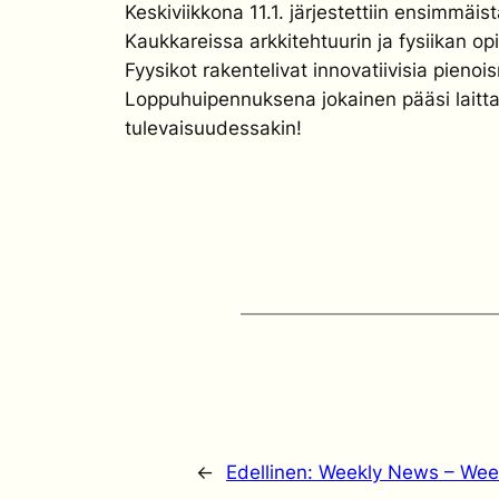
Keskiviikkona 11.1. järjestettiin ensimmäi
Kaukkareissa arkkitehtuurin ja fysiikan opi
Fyysikot rakentelivat innovatiivisia pienoi
Loppuhuipennuksena jokainen pääsi laittam
tulevaisuudessakin!
←
Edellinen:
Weekly News – Wee