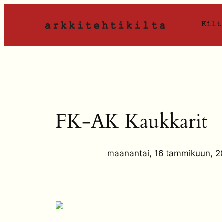
Siirry
sisältöön
Kilt
FK-AK Kaukkarit
maanantai, 16 tammikuun, 2