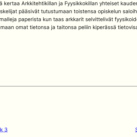
stä kertaa Arkkitehtikillan ja Fyysikkokillan yhteiset ka
skelijat pääsivät tutustumaan toistensa opiskelun saloihin 
smalleja paperista kun taas arkkarit selvittelivät fyysiko
aan omat tietonsa ja taitonsa peliin kiperässä tietovisa
k 3