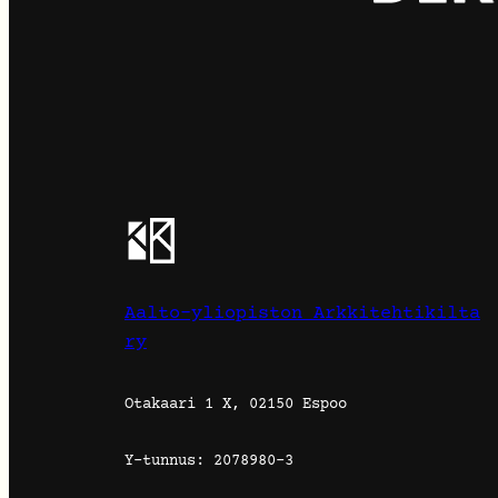
Aalto-yliopiston Arkkitehtikilta
ry
Otakaari 1 X, 02150 Espoo
Y-tunnus: 2078980-3