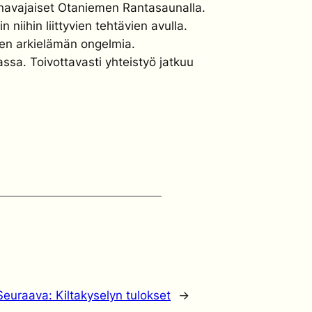
udenavajaiset Otaniemen Rantasaunalla.
niihin liittyvien tehtävien avulla.
iden arkielämän ongelmia.
ssa. Toivottavasti yhteistyö jatkuu
Seuraava:
Kiltakyselyn tulokset
→