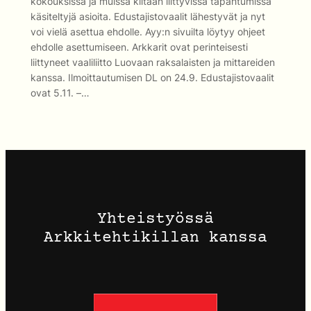
kokouksissa ja muissa kiltaan liittyvissä tapahtumissa
käsiteltyjä asioita. Edustajistovaalit lähestyvät ja nyt
voi vielä asettua ehdolle. Ayy:n sivuilta löytyy ohjeet
ehdolle asettumiseen. Arkkarit ovat perinteisesti
liittyneet vaaliliitto Luovaan raksalaisten ja mittareiden
kanssa. Ilmoittautumisen DL on 24.9. Edustajistovaalit
ovat 5.11. –…
Yhteistyössä
Arkkitehtikillan kanssa