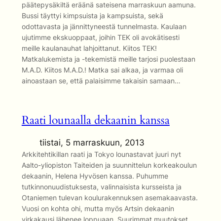
päätepysäkiltä eräänä sateisena marraskuun aamuna.
Bussi täyttyi kimpsuista ja kampsuista, sekä
odottavasta ja jännittyneestä tunnelmasta. Kaulaan
ujutimme ekskuoppaat, joihin TEK oli avokätisesti
meille kaulanauhat lahjoittanut. Kiitos TEK!
Matkalukemista ja -tekemistä meille tarjosi puolestaan
M.A.D. Kiitos M.A.D.! Matka sai alkaa, ja varmaa oli
ainoastaan se, että palaisimme takaisin samaan…
Raati lounaalla dekaanin kanssa
tiistai, 5 marraskuun, 2013
Arkkitehtikillan raati ja Tokyo lounastavat juuri nyt
Aalto-yliopiston Taiteiden ja suunnittelun korkeakoulun
dekaanin, Helena Hyvösen kanssa. Puhumme
tutkinnonuudistuksesta, valinnaisista kursseista ja
Otaniemen tulevan koulurakennuksen asemakaavasta.
Vuosi on kohta ohi, mutta myös Artsin dekaanin
virkakausi lähenee loppuaan. Suurimmat muutokset