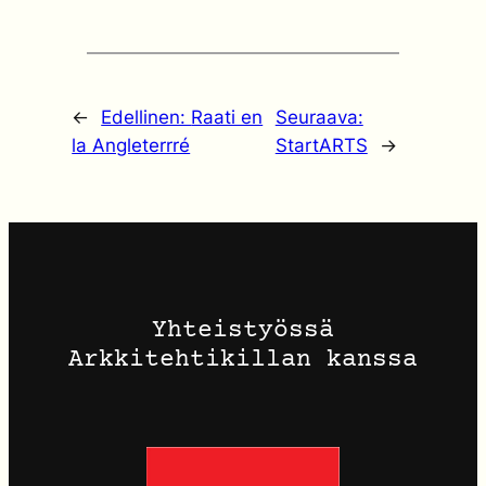
←
Edellinen:
Raati en
Seuraava:
la Angleterrré
StartARTS
→
Yhteistyössä
Arkkitehtikillan kanssa