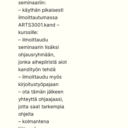
seminaariin:
– käythän pikaisesti
ilmoittautumassa
ARTS3001.kand –
kurssille:
– ilmoittaudu
seminaarin lisäksi
ohjausryhmään,
jonka aihepiiristä aiot
kandityön tehdä
– ilmoittaudu myös
kirjoitustyöpajaan
– ota tämän jälkeen
yhteyttä ohjaajaasi,
jotta saat tarkempia
ohjeita
– kolmantena