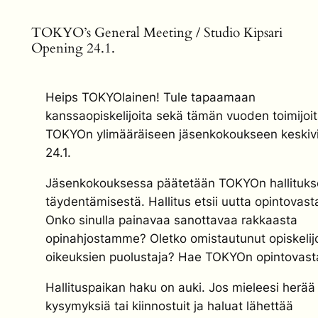
TOKYO’s General Meeting / Studio Kipsari
Opening 24.1.
Heips TOKYOlainen! Tule tapaamaan
kanssaopiskelijoita sekä tämän vuoden toimijoi
TOKYOn ylimääräiseen jäsenkokoukseen keskiv
24.1.
Jäsenkokouksessa päätetään TOKYOn hallituks
täydentämisestä. Hallitus etsii uutta opintovas
Onko sinulla painavaa sanottavaa rakkaasta
opinahjostamme? Oletko omistautunut opiskelij
oikeuksien puolustaja? Hae TOKYOn opintovast
Hallituspaikan haku on auki. Jos mieleesi herää
kysymyksiä tai kiinnostuit ja haluat lähettää