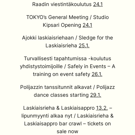
Raadin viestintäkoulutus
24.1
TOKYO’s General Meeting / Studio
Kipsari Opening
24.1
Ajokki laskiaisriehaan / Sledge for the
Laskiaisrieha
25.1.
Turvallisesti tapahtumissa -koulutus
yhdistystoimijoille / Safely in Events – A
training on event safety
26.1.
Polijazzin tanssitunnit alkavat / Polijazz
dance classes starting
29.1.
Laskiaisrieha & Laskiaisappro
13.2.
–
lipunmyynti alkaa nyt / Laskiaisrieha &
Laskiaisappro bar crawl – tickets on
sale now