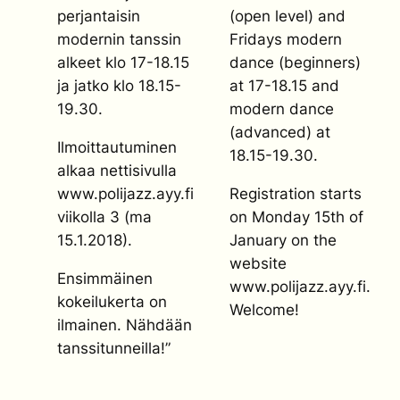
perjantaisin
(open level) and
modernin tanssin
Fridays modern
alkeet klo 17-18.15
dance (beginners)
ja jatko klo 18.15-
at 17-18.15 and
19.30.
modern dance
(advanced) at
Ilmoittautuminen
18.15-19.30.
alkaa nettisivulla
www.polijazz.ayy.fi
Registration starts
viikolla 3 (ma
on Monday 15th of
15.1.2018).
January on the
website
Ensimmäinen
www.polijazz.ayy.fi.
kokeilukerta on
Welcome!
ilmainen. Nähdään
tanssitunneilla!”