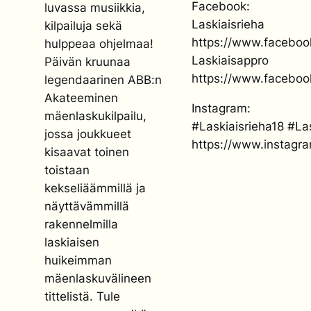
Facebook:
luvassa musiikkia,
Laskiaisrieha
kilpailuja sekä
https://www.facebo
hulppeaa ohjelmaa!
Laskiaisappro
Päivän kruunaa
https://www.facebo
legendaarinen ABB:n
Akateeminen
Instagram:
mäenlaskukilpailu,
#Laskiaisrieha18 #La
jossa joukkueet
https://www.instagra
kisaavat toinen
toistaan
kekseliäämmillä ja
näyttävämmillä
rakennelmilla
laskiaisen
huikeimman
mäenlaskuvälineen
tittelistä. Tule