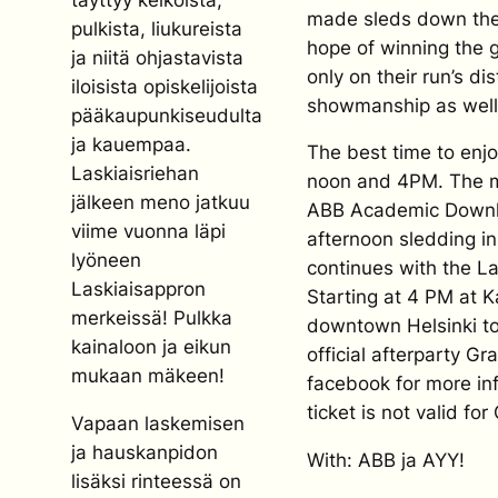
made sleds down the U
pulkista, liukureista
hope of winning the 
ja niitä ohjastavista
only on their run’s di
iloisista opiskelijoista
showmanship as well
pääkaupunkiseudulta
ja kauempaa.
The best time to enj
Laskiaisriehan
noon and 4PM. The 
jälkeen meno jatkuu
ABB Academic Downhi
viime vuonna läpi
afternoon sledding in
lyöneen
continues with the La
Laskiaisappron
Starting at 4 PM at 
merkeissä! Pulkka
downtown Helsinki tou
kainaloon ja eikun
official afterparty G
mukaan mäkeen!
facebook for more in
ticket is not valid for
Vapaan laskemisen
ja hauskanpidon
With: ABB ja AYY!
lisäksi rinteessä on