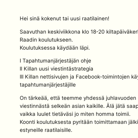
Hei sinä kokenut tai uusi raatilainen!
Saavuthan keskiviikkona klo 18-20 kiltapäiväke
Raadin koulutukseen.
Koulutuksessa käydään läpi.
I Tapahtumanjärjestäjän ohje
II Killan uusi viestintästrategia
III Killan nettisivujen ja Facebook-toimintojen kä
tapahtumanjärjestäjille
On tärkeää, että teemme yhdessä juhlavuoden
viestinnästä selkeän asian kaikille. Älä jätä sa
vaikka luulet tietäväsi jo miten homma toimii.
Koonti koulutuksesta pyritään toimittamaan jälk
estyneille raatilaisille.