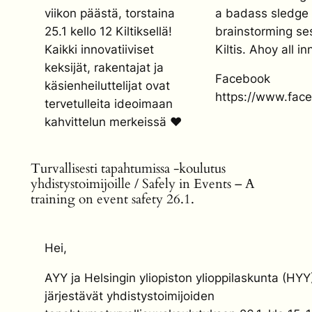
viikon päästä, torstaina
a badass sledge 
25.1 kello 12 Kiltiksellä!
brainstorming se
Kaikki innovatiiviset
Kiltis. Ahoy all 
keksijät, rakentajat ja
Facebook
käsienheiluttelijat ovat
https://www.fac
tervetulleita ideoimaan
kahvittelun merkeissä ♥
Turvallisesti tapahtumissa -koulutus
yhdistystoimijoille / Safely in Events – A
training on event safety 26.1.
Hei,
AYY ja Helsingin yliopiston ylioppilaskunta (HYY
järjestävät yhdistystoimijoiden