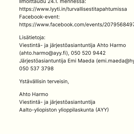
Ilmoittaudu 24.1. mennessä:
https://www.lyyti.in/turvallisestitapahtumissa
Facebook-event:
https://www.facebook.com/events/207956849
Lisätietoja:
Viestintä- ja järjestöasiantuntija Ahto Harmo
(ahto.harmo@ayy.fi), 050 520 9442
Järjestöasiantuntija Emi Maeda (emi.maeda@hyy
050 537 3798
Ystävällisin terveisin,
Ahto Harmo
Viestintä- ja järjestöasiantuntija
Aalto-yliopiston ylioppilaskunta (AYY)