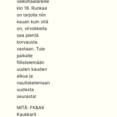
valkohaalareille
klo 18. Ruokaa
on tarjolla niin
kauan kuin sitä
on, virvokkeita
saa pientä
korvausta
vastaan. Tule
paikalle
fiilistelemään
uuden kauden
alkua ja
nautiskelemaan
uudesta
seurasta!
MITÄ: FK&AK
Kaukkarit