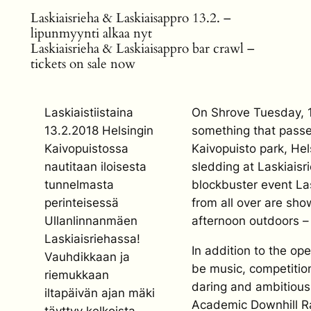
Laskiaisrieha & Laskiaisappro 13.2. –
lipunmyynti alkaa nyt
Laskiaisrieha & Laskiaisappro bar crawl –
tickets on sale now
Laskiaistiistaina
On Shrove Tuesday, 13
13.2.2018 Helsingin
something that passe
Kaivopuistossa
Kaivopuisto park, He
nautitaan iloisesta
sledding at Laskiaisr
tunnelmasta
blockbuster event La
perinteisessä
from all over are sho
Ullanlinnanmäen
afternoon outdoors –
Laskiaisriehassa!
In addition to the op
Vauhdikkaan ja
be music, competition
riemukkaan
daring and ambitious
iltapäivän ajan mäki
Academic Downhill Ra
täyttyy kelkoista,