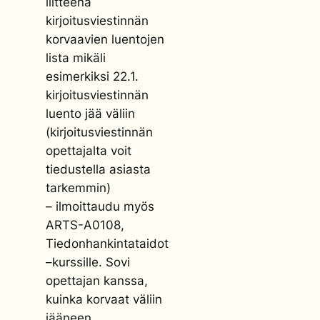
liitteenä
kirjoitusviestinnän
korvaavien luentojen
lista mikäli
esimerkiksi 22.1.
kirjoitusviestinnän
luento jää väliin
(kirjoitusviestinnän
opettajalta voit
tiedustella asiasta
tarkemmin)
– ilmoittaudu myös
ARTS-A0108,
Tiedonhankintataidot
–kurssille. Sovi
opettajan kanssa,
kuinka korvaat väliin
jääneen