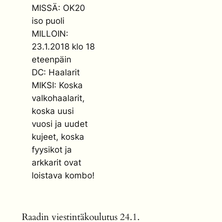
MISSÄ: OK20
iso puoli
MILLOIN:
23.1.2018 klo 18
eteenpäin
DC: Haalarit
MIKSI: Koska
valkohaalarit,
koska uusi
vuosi ja uudet
kujeet, koska
fyysikot ja
arkkarit ovat
loistava kombo!
Raadin viestintäkoulutus 24.1.