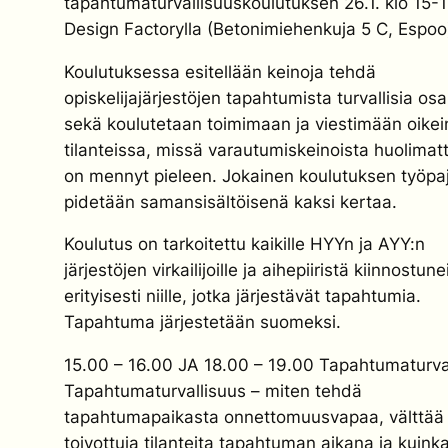
tapahtumaturvallisuuskoulutuksen 26.1. klo 15-
Design Factorylla (Betonimiehenkuja 5 C, Espoo
Koulutuksessa esitellään keinoja tehdä
opiskelijajärjestöjen tapahtumista turvallisia osall
sekä koulutetaan toimimaan ja viestimään oikei
tilanteissa, missä varautumiskeinoista huolimatt
on mennyt pieleen. Jokainen koulutuksen työpa
pidetään samansisältöisenä kaksi kertaa.
Koulutus on tarkoitettu kaikille HYYn ja AYY:n
järjestöjen virkailijoille ja aihepiiristä kiinnostunei
erityisesti niille, jotka järjestävät tapahtumia.
Tapahtuma järjestetään suomeksi.
15.00 – 16.00 JA 18.00 – 19.00 Tapahtumaturva
Tapahtumaturvallisuus – miten tehdä
tapahtumapaikasta onnettomuusvapaa, välttää 
toivottuja tilanteita tapahtuman aikana ja kuink