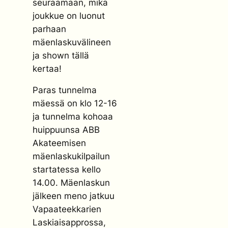
seuraamaan, mikä
joukkue on luonut
parhaan
mäenlaskuvälineen
ja shown tällä
kertaa!
Paras tunnelma
mäessä on klo 12-16
ja tunnelma kohoaa
huippuunsa ABB
Akateemisen
mäenlaskukilpailun
startatessa kello
14.00. Mäenlaskun
jälkeen meno jatkuu
Vapaateekkarien
Laskiaisapprossa,