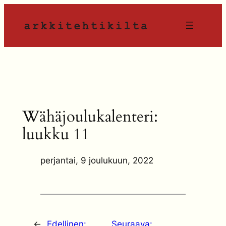
Siirry
sisältöön
Wähäjoulukalenteri:
luukku 11
perjantai, 9 joulukuun, 2022
←
Edellinen:
Seuraava: