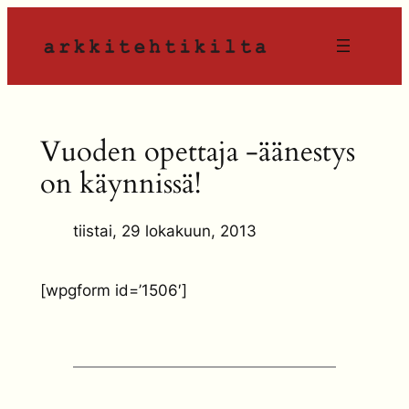
Siirry
sisältöön
Vuoden opettaja -äänestys
on käynnissä!
tiistai, 29 lokakuun, 2013
[wpgform id=’1506′]