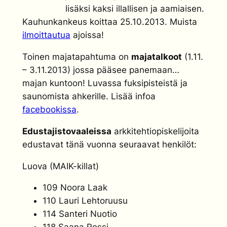
lisäksi kaksi illallisen ja aamiaisen.
Kauhunkankeus koittaa 25.10.2013. Muista
ilmoittautua
ajoissa!
Toinen majatapahtuma on
majatalkoot
(1.11.
– 3.11.2013) jossa pääsee panemaan…
majan kuntoon! Luvassa fuksipisteistä ja
saunomista ahkerille. Lisää infoa
facebookissa
.
Edustajistovaaleissa
arkkitehtiopiskelijoita
edustavat tänä vuonna seuraavat henkilöt:
Luova (MAIK-killat)
109 Noora Laak
110 Lauri Lehtoruusu
114 Santeri Nuotio