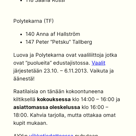
118 Saana Rossi
Polytekarna (TF)
140 Anna af Hallström
147 Peter ”Petsku” Tallberg
Luova ja Polytekarna ovat vaaliliittoja jotka
ovat ”puolueita” edustajistossa.
Vaalit
järjestetään 23.10. – 6.11.2013. Vaikuta ja
äänestä!
Raatilaisia on tänään kokoontuneena
kiltiksellä
kokouksessa
klo 14:00 – 16:00 ja
asiattomassa oleskelussa
klo 16:00 –
18:00. Kahvia tarjolla, mutta ottakaa omat
kupit mukaan.