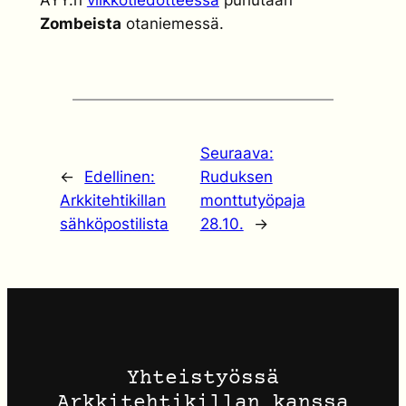
AYY:n
viikkotiedotteessa
puhutaan
Zombeista
otaniemessä.
Seuraava:
←
Edellinen:
Ruduksen
Arkkitehtikillan
monttutyöpaja
sähköpostilista
28.10.
→
Yhteistyössä
Arkkitehtikillan kanssa