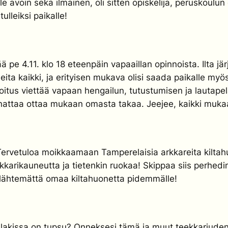
e avoin sekä ilmainen, oli sitten opiskelija, peruskoulun
lleiksi paikalle!
 pe 4.11. klo 18 eteenpäin vapaaillan opinnoista. Ilta j
a kaikki, ja erityisen mukava olisi saada paikalle myös uu
koitus viettää vapaan hengailun, tutustumisen ja lautapel
nattaa ottaa mukaan omasta takaa. Jeejee, kaikki muka
ervetuloa moikkaamaan Tamperelaisia arkkareita kiltahu
arkkarikauneutta ja tietenkin ruokaa! Skippaa siis perhed
u lähtemättä omaa kiltahuonetta pidemmälle!
arilakissa on tupsu? Onneksesi tämä ja muut teekkariud