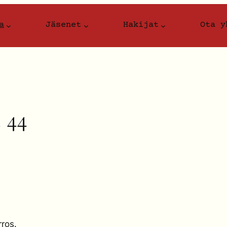
a
Jäsenet
Hakijat
Ota y
 44
rros.