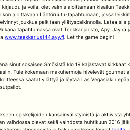
, kirjaudu ja voilá, olet valmis aloittamaan kisailun Tee
iikon aloittavaan Lähtöruutu-tapahtumaan, jossa leikkimi
elvinnyt joukkue palkitaan yllätyspalkinnolla. Lataa siis
 Mukana tapahtumassa ovat Teekkarijaosto, Äpy, Jäynä j
ta
www.teekkarius144.ayy.fi
. Let the game begin!
ä sinut sokaisee Smökistä klo 19 kajastavat kirkkaat kas
asiin. Tule kokemaan makuhermoja hivelevät gourmet a
itteessa saatat yllättyä ja löytää Las Vegasiakin epäai
utpallot.
seen opiskelijoiden kansainvälistymistä ja aktiivista yh
aan vaihdossa olevat sekä vaihdosta huhtikuun 2016 jäl
Lisätietoja stipendeistä ja hakulomakkeen löydät
täältä
.