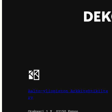
Aalto-yliopiston Arkkitehtikilta
ry
Otakaari 1 X, 02150 Espoo