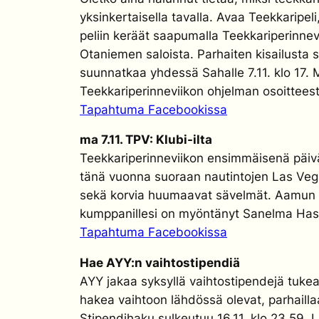
yksinkertaisella tavalla. Avaa Teekkaripeli
peliin keräät saapumalla Teekkariperinnev
Otaniemen saloista. Parhaiten kisailusta s
suunnatkaa yhdessä Sahalle 7.11. klo 17.
Teekkariperinneviikon ohjelman osoittees
Tapahtuma Facebookissa
ma 7.11. TPV: Klubi-ilta
Teekkariperinneviikon ensimmäisenä päivän
tänä vuonna suoraan nautintojen Las Veg
sekä korvia huumaavat sävelmät. Aamun ko
kumppanillesi on myöntänyt Sanelma Hass
Tapahtuma Facebookissa
Hae AYY:n vaihtostipendiä
AYY jakaa syksyllä vaihtostipendejä tukeak
hakea vaihtoon lähdössä olevat, parhaill
Stipendihaku sulkeutuu 16.11. klo 23.59. 