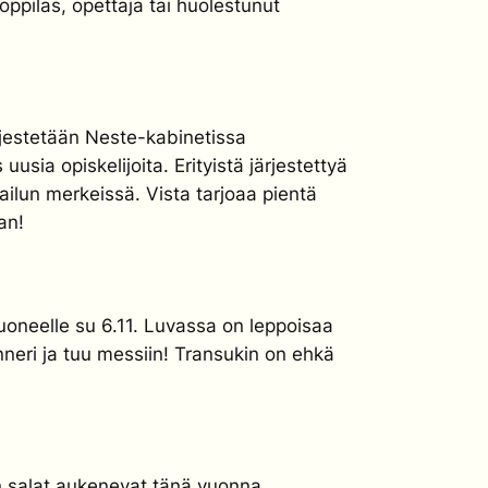
 oppilas, opettaja tai huolestunut
ärjestetään Neste-kabinetissa
sia opiskelijoita. Erityistä järjestettyä
ailun merkeissä. Vista tarjoaa pientä
an!
oneelle su 6.11. Luvassa on leppoisaa
inneri ja tuu messiin! Transukin on ehkä
en salat aukenevat tänä vuonna