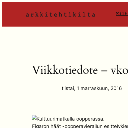
Siirry
sisältöön
Kilt
Viikkotiedote – vko
tiistai, 1 marraskuun, 2016
Figaron häät -oopperavierailun esittelykie