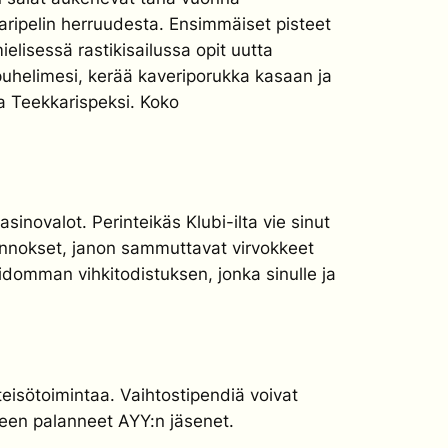
kkaripelin herruudesta. Ensimmäiset pisteet
elisessä rastikisailussa opit uutta
 puhelimesi, kerää kaveriporukka kasaan ja
a Teekkarispeksi. Koko
inovalot. Perinteikäs Klubi-ilta vie sinut
nnokset, janon sammuttavat virvokkeet
domman vihkitodistuksen, jonka sinulle ja
teisötoimintaa. Vaihtostipendiä voivat
keen palanneet AYY:n jäsenet.