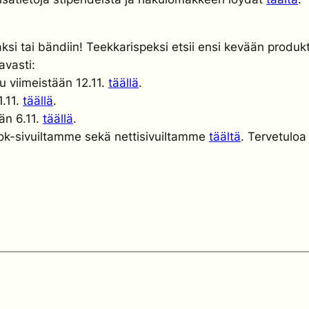
ksi tai bändiin! Teekkarispeksi etsii ensi kevään produkti
avasti:
udu viimeistään 12.11.
täällä
.
1.11.
täällä
.
än 6.11.
täällä
.
ook-sivuiltamme sekä nettisivuiltamme
täältä
. Tervetulo