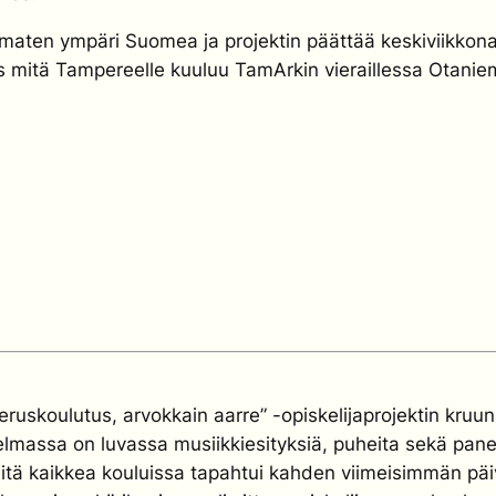
emmaten ympäri Suomea ja projektin päättää keskiviikkona
ös mitä Tampereelle kuuluu TamArkin vieraillessa Otani
uskoulutus, arvokkain aarre” -opiskelijaprojektin kruun
hjelmassa on luvassa musiikkiesityksiä, puheita sekä pan
tä kaikkea kouluissa tapahtui kahden viimeisimmän päi