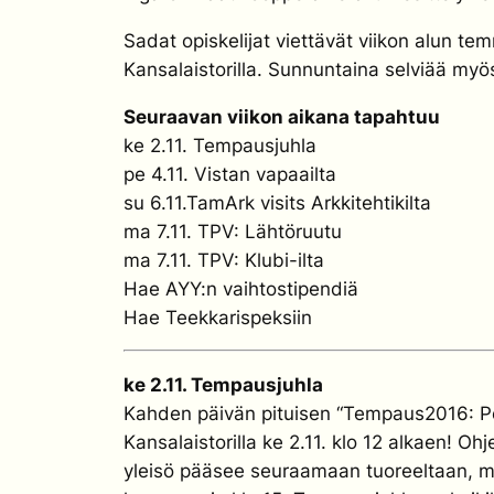
Sadat opiskelijat viettävät viikon alun t
Kansalaistorilla. Sunnuntaina selviää my
Seuraavan viikon aikana tapahtuu
ke 2.11. Tempausjuhla
pe 4.11. Vistan vapaailta
su 6.11.TamArk visits Arkkitehtikilta
ma 7.11. TPV: Lähtöruutu
ma 7.11. TPV: Klubi-ilta
Hae AYY:n vaihtostipendiä
Hae Teekkarispeksiin
ke 2.11. Tempausjuhla
Kahden päivän pituisen “Tempaus2016: Per
Kansalaistorilla ke 2.11. klo 12 alkaen! O
yleisö pääsee seuraamaan tuoreeltaan, mi