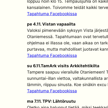
loppuu noin klo 15. Tempausjuhla on kaikill
kansalainen. Toivomme teidät kaikki tervetu
Tapahtuma Facebookissa
pe 4.11. Vistan vapaailta
Valoksi pimenevään syksyyn Vista järjestää
Otaniemessä. Tapahtumaan ovat tervetulleit
ohjelmaa ei illassa ole, vaan aikaa on tar
purtavaa, mutta mahdolliset juotavat kan
Tapahtuma Facebookissa
su 6.11.TamArk visits Arkkitehtikilta
Tampere saapuu vierailulle Otaniemeen! T
sunnuntai-illan viettoa, valtakunnallista 
lämmin, riippuu sinusta. Koe sinäkin exc
Tapahtuma Facebookissa
ma 7.11. TPV: Lähtöruutu
Oletko aina halunnut tietää, miksi teekk