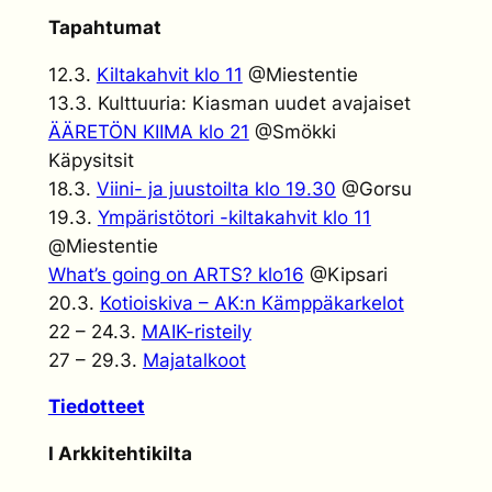
Tapahtumat
12.3.
Kiltakahvit klo 11
@Miestentie
13.3. Kulttuuria: Kiasman uudet avajaiset
ÄÄRETÖN KIIMA klo 21
@Smökki
Käpysitsit
18.3.
Viini- ja juustoilta klo 19.30
@Gorsu
19.3.
Ympäristötori -kiltakahvit klo 11
@Miestentie
What’s going on ARTS? klo16
@Kipsari
20.3.
Kotioiskiva – AK:n Kämppäkarkelot
22 – 24.3.
MAIK-risteily
27 – 29.3.
Majatalkoot
Tiedotteet
I Arkkitehtikilta