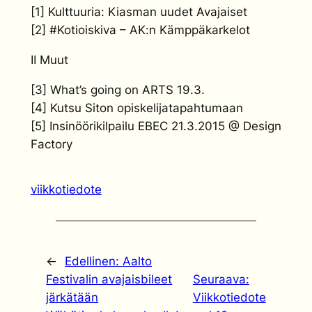
[1] Kulttuuria: Kiasman uudet Avajaiset
[2] #Kotioiskiva – AK:n Kämppäkarkelot
II Muut
[3] What’s going on ARTS 19.3.
[4] Kutsu Siton opiskelijatapahtumaan
[5] Insinöörikilpailu EBEC 21.3.2015 @ Design
Factory
viikkotiedote
←
Edellinen:
Aalto
Festivalin avajaisbileet
Seuraava:
järkätään
Viikkotiedote