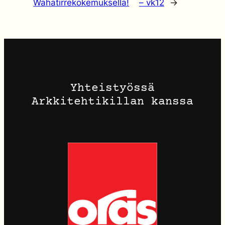
Wähätirrekokemuksella!
– vk12
→
Yhteistyössä
Arkkitehtikillan kanssa