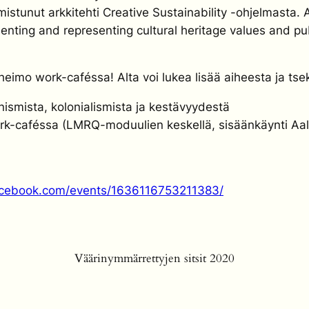
mistunut arkkitehti Creative Sustainability -ohjelmasta. 
nting and representing cultural heritage values and pu
imo work-caféssa! Alta voi lukea lisää aiheesta ja tseka
nismista, kolonialismista ja kestävyydestä
rk-caféssa (LMRQ-moduulien keskellä, sisäänkäynti Aa
acebook.com/events/1636116753211383/
Väärinymmärrettyjen sitsit 2020