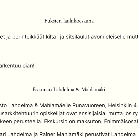
Fuksien laulukoesauna
t ja perinteikkäät kilta- ja sitsilaulut avomieleiselle mutt
arkentuu pian!
Excursio Lahdelma & Mahlamäki
misto Lahdelma & Mahlamäelle Punavuoreen, Helsinkiin 4.
usarkkitehtuurin opiskelijat ovat ensisijaisia, mutta jos 
kkeen perusteella. Ekskursio on maksuton. Enimmäisosal
lmari Lahdelma ja Rainer Mahlamäki perustivat Lahdelm