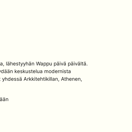
a, lähestyyhän Wappu päivä päivältä.
äydään keskustelua modernista
t yhdessä Arkkitehtikillan, Athenen,
dään