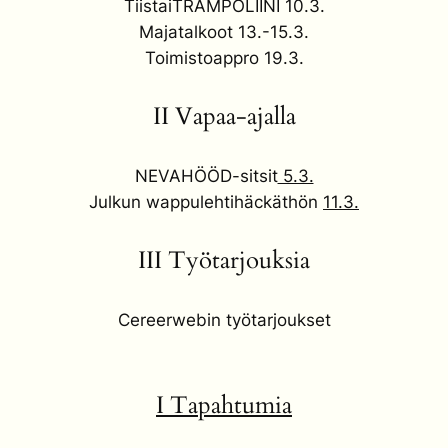
TiistaiTRAMPOLIINI 10.3.
Majatalkoot 13.-15.3.
Toimistoappro 19.3.
II Vapaa-ajalla
NEVAHÖÖD-sitsit
5.3.
Julkun wappulehtihäckäthön
11.3.
I
II
Työtarjouksia
C
ereerwebin työtarjoukset
I Tapahtumia