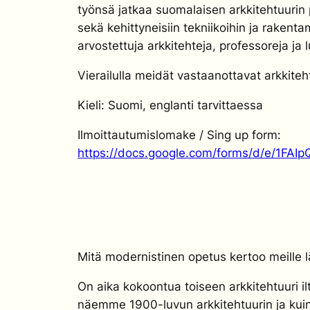
työnsä jatkaa suomalaisen arkkitehtuurin p
sekä kehittyneisiin tekniikoihin ja raken
arvostettuja arkkitehteja, professoreja ja l
Vierailulla meidät vastaanottavat arkkiteh
Kieli: Suomi, englanti tarvittaessa
Ilmoittautumislomake / Sing up form:
https://docs.google.com/forms/d/e/1F
Mitä modernistinen opetus kertoo meill
On aika kokoontua toiseen arkkitehtuuri 
näemme 1900-luvun arkkitehtuurin ja kui