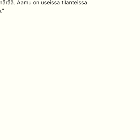
märää. Aamu on useissa tilanteissa
.”