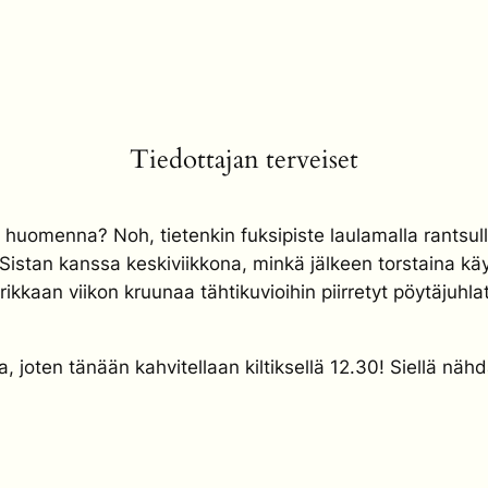
Tiedottajan terveiset
uomenna? Noh, tietenkin fuksipiste laulamalla rantsull
istan kanssa keskiviikkona, minkä jälkeen torstaina k
ikkaan viikon kruunaa tähtikuvioihin piirretyt pöytäjuhla
maa, joten tänään kahvitellaan kiltiksellä 12.30! Siellä näh