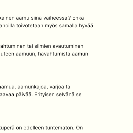
kainen aamu siinä vaiheessa.? Ehkä
sanoilla toivotetaan myös samalla hyvää
vahtuminen
tai
silmien avautuminen
ä uuteen aamuun, havahtumista aamun
amua, aamunkajoa, varjoa tai
avaa päivää. Erityisen selvänä se
kuperä on edelleen tuntematon. On