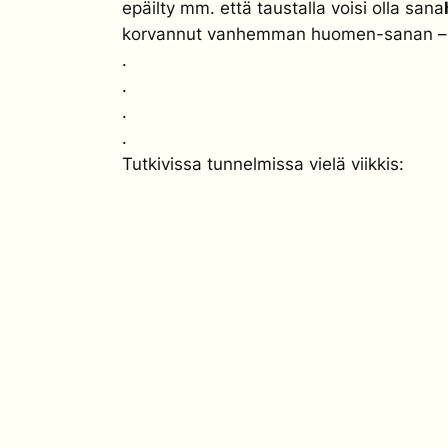
epäilty mm. että taustalla voisi olla sana
korvannut vanhemman huomen-sanan – m
.
.
.
.
Tutkivissa tunnelmissa vielä viikkis: