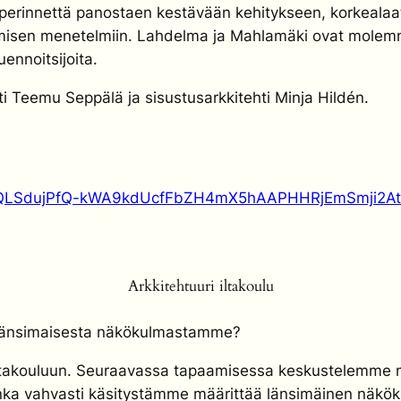
erinnettä panostaen kestävään kehitykseen, korkealaatuis
tamisen menetelmiin. Lahdelma ja Mahlamäki ovat molemm
uennoitsijoita.
ti Teemu Seppälä ja sisustusarkkitehti Minja Hildén.
AIpQLSdujPfQ-kWA9kdUcfFbZH4mX5hAAPHHRjEmSmji2Ati
Arkkitehtuuri iltakoulu
e länsimaisesta näkökulmastamme?
iltakouluun. Seuraavassa tapaamisessa keskustelemme m
nka vahvasti käsitystämme määrittää länsimäinen näkö