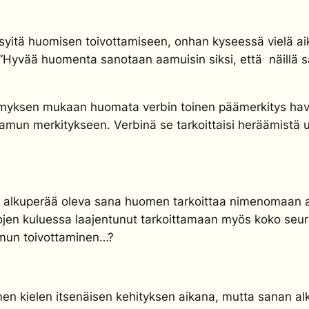
 syitä
huomisen
toivottamiseen, onhan kyseessä vielä ai
e ”Hyvää huomenta sanotaan aamuisin siksi, että näillä 
kemyksen mukaan
huomata
verbin toinen päämerkitys
ha
amun merkitykseen. Verbinä se tarkoittaisi heräämist
aa alkuperää oleva sana
huomen
tarkoittaa nimenomaan a
jen kuluessa laajentunut tarkoittamaan myös koko seura
mun toivottaminen…?
n kielen itsenäisen kehityksen aikana, mutta sanan al