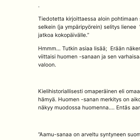
.
Tiedotetta kirjoittaessa aloin pohtimaan
selkein (ja ympäripyörein) selitys liene
jatkoa kokopäivälle.”
Hmmm… Tutkin asiaa lisää; Erään nä
viittaisi
huomen
-sanaan ja sen varhaisa
valoon.
Kielihistoriallisesti omaperäinen eli om
hämyä.
Huomen
-sanan merkitys on aiko
näkyy muodossa
huomenna
…. Entäs aa
”Aamu-sanaa on arveltu syntyneen suome