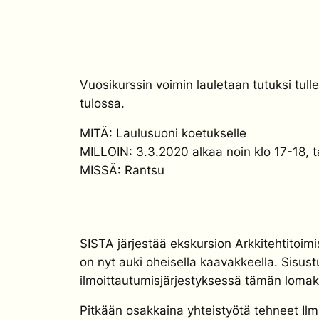
Vuosikurssin voimin lauletaan tutuksi tullee
tulossa.
MITÄ: Laulusuoni koetukselle
MILLOIN: 3.3.2020 alkaa noin klo 17-18, t
MISSÄ: Rantsu
SISTA järjestää ekskursion Arkkitehtitoi
on nyt auki oheisella kaavakkeella. Sisust
ilmoittautumisjärjestyksessä tämän loma
Pitkään osakkaina yhteistyötä tehneet I