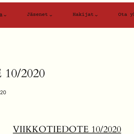
a
Jäsenet
Hakijat
Ota y
10/2020
020
VIIKKOTIEDOTE 10
/2020