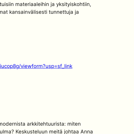
iin materiaaleihin ja yksityiskohtiin­,
at kansainvälisesti tunnettuja ja
ucop8g/viewform?usp=sf_link
odernista arkkitehtuurista: miten
kulma? Keskusteluun meitä johtaa Anna