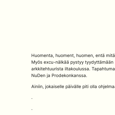
Huomenta, huoment, huomen, entä mitä h
Myös excu-nälkää pystyy tyydyttämään S
arkkitehtuurista iltakoulussa. Tapahtumar
NuDen ja Prodekonkanssa.
Ainiin, jokaiselle päivälle piti olla ohjel
.
.