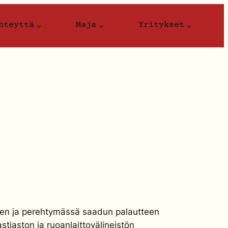
hteyttä
Maja
Yritykset
nteen ja perehtymässä saadun palautteen
tiaston ja ruoanlaittovälineistön