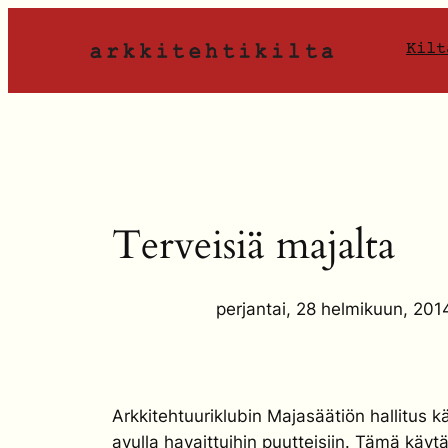
Siirry
sisältöön
Kilt
Terveisiä majalta
perjantai, 28 helmikuun, 201
Arkkitehtuuriklubin Majasäätiön hallitus 
avulla havaittuihin puutteisiin. Tämä käy