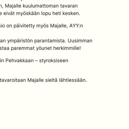
sen, Majalle kuulumattoman tavaran
ke eivät myöskään lopu heti kesken.
sio on päivitetty myös Majalle, AYY:n
Majan ympäristön parantamista. Uusimman
staa paremmat yöunet herkimmille!
anin Pehvakkaan – styroksiseen
 tavaroitaan Majalle sieltä lähtiessään.