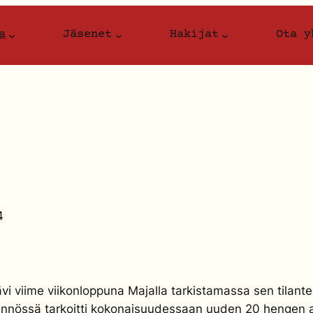
a
Jäsenet
Hakijat
Ota y
4
kävi viime viikonloppuna Majalla tarkistamassa sen tila
tännössä tarkoitti kokonaisuudessaan uuden 20 hengen as