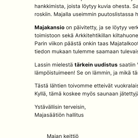
hankkimista, joista löytyy kuvia ohesta. 
roskiin. Majalla useimmin puutoslistassa h
Majakansio
on päivitetty, ja se löytyy v
toimistoon sekä Arkkitehtikillan kiltahuone
Parin viikon päästä onkin taas Majatalko
tiedon mukaan tulemme saamaan tulevaisu
Lassin mielestä
tärkein uudistus
saatiin 
lämpöistuimeen! Se on lämmin, ja mikä tä
Tästä lähtien toivomme etteivät vuokralaise
Kyllä, tämä koskee myös saunaan jätettyjä
Ystävällisin terveisin,
Majasäätiön hallitus
Majan keittiö