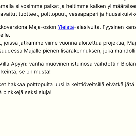
Samalla siivosimme paikat ja heitimme kaiken ylimääräi
avaitut tuotteet, polttopuut, vessapaperi ja huussikuivi
erkkoversiona Maja-osion
Yleistä
-alasivulta. Fyysinen kan
elle.
ot, joissa jatkamme viime vuonna aloitettua projektia, 
udessa Majalle pienen lisärakennuksen, joka mahdolli
Villa Äpyyn: vanha muovinen istuinosa vaihdettiin Biol
rkeintä, se on musta!
t hakkaa polttopuita uusilla keittiöveitsillä eivätkä jätä
 pinkkejä seksileluja!