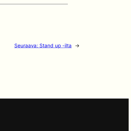
Seuraava:
Stand up -ilta
→