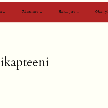
a
Jäsenet
Hakijat
Ota y
sikapteeni