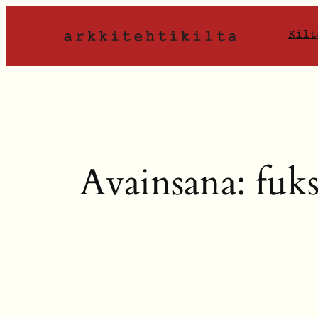
Siirry
sisältöön
Kilt
Avainsana:
fuk