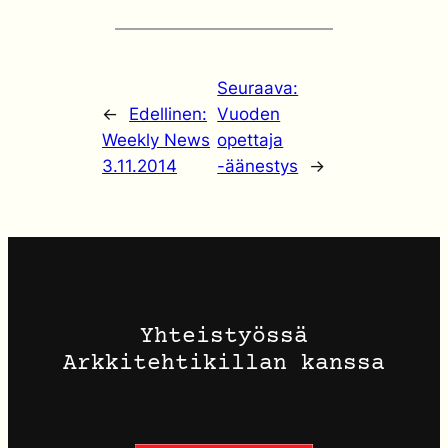
Seuraava:
←
Edellinen:
Vuoden
Weekly News
opettaja
3.11.2014
-äänestys
→
Yhteistyössä
Arkkitehtikillan kanssa