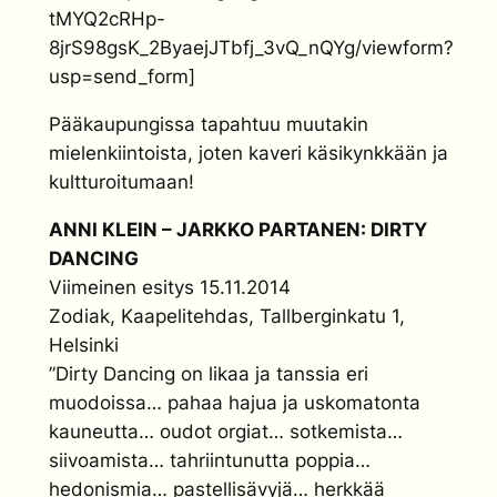
tMYQ2cRHp-
8jrS98gsK_2ByaejJTbfj_3vQ_nQYg/viewform?
usp=send_form]
Pääkaupungissa tapahtuu muutakin
mielenkiintoista, joten kaveri käsikynkkään ja
kultturoitumaan!
ANNI KLEIN – JARKKO PARTANEN: DIRTY
DANCING
Viimeinen esitys 15.11.2014
Zodiak, Kaapelitehdas, Tallberginkatu 1,
Helsinki
”Dirty Dancing on likaa ja tanssia eri
muodoissa… pahaa hajua ja uskomatonta
kauneutta… oudot orgiat… sotkemista…
siivoamista… tahriintunutta poppia…
hedonismia… pastellisävyjä… herkkää