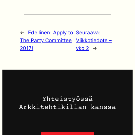
←
Edellinen:
Apply to
Seuraava:
The Party Committee
Viikkotiedote –
2017!
vko 2
→
Yhteistyössä
Arkkitehtikillan kanssa