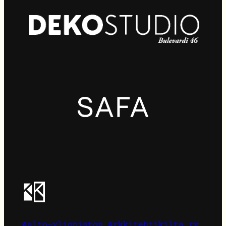
Aalto-yliopiston Arkkitehtikilta ry