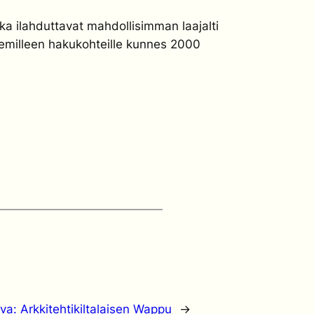
otka ilahduttavat mahdollisimman laajalti
okemilleen hakukohteille kunnes 2000
ava:
Arkkitehtikiltalaisen Wappu
→