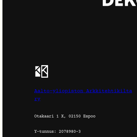
Aalto-yliopiston Arkkitehtikilta
ry
Otakaari 1 X, 02150 Espoo
Y-tunnus: 2078980-3