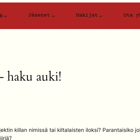
a
Jäsenet
Hakijat
Ota y
– haku auki!
ektin killan nimissä tai kiltalaisten iloksi? Parantaisiko 
iiriä?