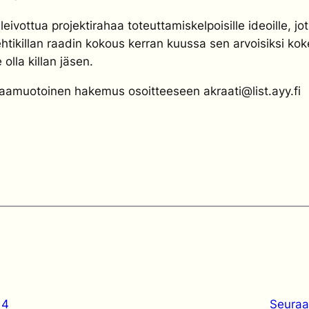
leivottua projektirahaa toteuttamiskelpoisille ideoille, j
ehtikillan raadin kokous kerran kuussa sen arvoisiksi k
olla killan jäsen.
paamuotoinen hakemus osoitteeseen akraati@list.ayy.fi
14
Seura