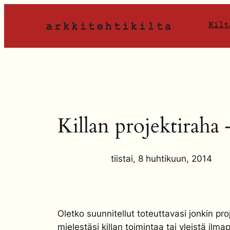
Siirry
sisältöön
Kilt
Killan projektiraha 
tiistai, 8 huhtikuun, 2014
Oletko suunnitellut toteuttavasi jonkin proj
mielestäsi killan toimintaa tai yleistä ilmap