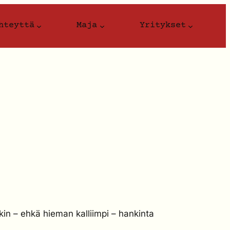
hteyttä
Maja
Yritykset
jokin – ehkä hieman kalliimpi – hankinta