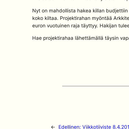
Nyt on mahdollista hakea killan budjettiin 
koko kiltaa. Projektirahan myöntää Arkkit
euron vuotuinen raja täyttyy. Hakijan tulee 
Hae projektirahaa lähettämällä täysin va
←
Edellinen:
Viikkotiiviste 8.4.20