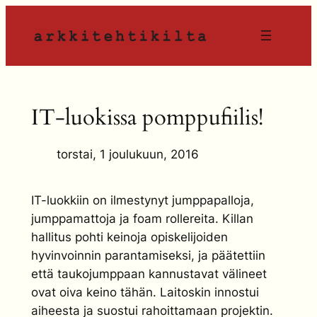
Siirry
sisältöön
IT-luokissa pomppufiilis!
torstai, 1 joulukuun, 2016
IT-luokkiin on ilmestynyt jumppapalloja,
jumppamattoja ja foam rollereita. Killan
hallitus pohti keinoja opiskelijoiden
hyvinvoinnin parantamiseksi, ja päätettiin
että taukojumppaan kannustavat välineet
ovat oiva keino tähän. Laitoskin innostui
aiheesta ja suostui rahoittamaan projektin.