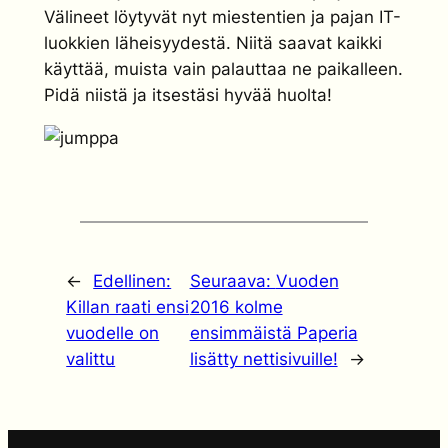
Välineet löytyvät nyt miestentien ja pajan IT-
luokkien läheisyydestä. Niitä saavat kaikki
käyttää, muista vain palauttaa ne paikalleen.
Pidä niistä ja itsestäsi hyvää huolta!
←
Edellinen:
Seuraava:
Vuoden
Killan raati ensi
2016 kolme
vuodelle on
ensimmäistä Paperia
valittu
lisätty nettisivuille!
→