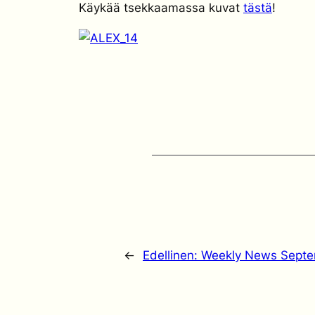
Käykää tsekkaamassa kuvat
tästä
!
←
Edellinen:
Weekly News Septe