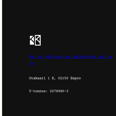
Aalto-yliopiston Arkkitehtikilta
ry
Otakaari 1 X, 02150 Espoo
Y-tunnus: 2078980-3