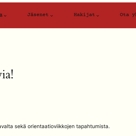
a
Jäsenet
Hakijat
Ota y
ia!
ljavalta sekä orientaatioviikkojen tapahtumista.