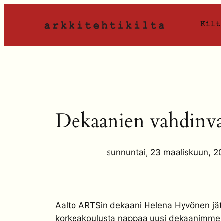
Siirry
sisältöön
Kilt
Dekaanien vahdinva
sunnuntai, 23 maaliskuun, 2
Aalto ARTSin dekaani Helena Hyvönen jättä
korkeakoulusta nappaa uusi dekaanimme pro