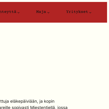
hteyttä
Maja
Yritykset
tuja eläkepäiviään, ja kopin
ille sopivasti Miestentiellä, jossa