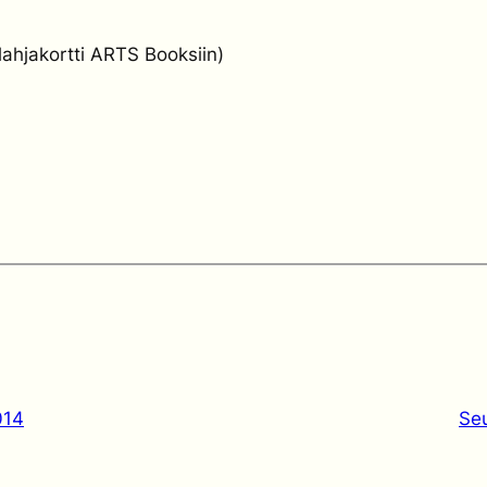
alahjakortti ARTS Booksiin)
014
Se