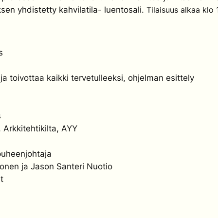
n yhdistetty kahvilatila- luentosali.
Tilaisuus alkaa klo
s
 toivottaa kaikki tervetulleeksi, ohjelman esittely
s
 Arkkitehtikilta, AYY
 puheenjohtaja
onen ja Jason Santeri Nuotio
t