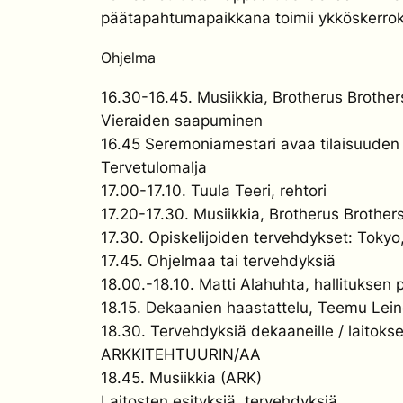
päätapahtumapaikkana toimii ykköskerrokse
Ohjelma
16.30-16.45. Musiikkia, Brotherus Brother
Vieraiden saapuminen
16.45 Seremoniamestari avaa tilaisuuden ja
Tervetulomalja
17.00-17.10. Tuula Teeri, rehtori
17.20-17.30. Musiikkia, Brotherus Brother
17.30. Opiskelijoiden tervehdykset: Tokyo,
17.45. Ohjelmaa tai tervehdyksiä
18.00.-18.10. Matti Alahuhta, hallituksen
18.15. Dekaanien haastattelu, Teemu Lein
18.30. Tervehdyksiä dekaaneille / laitokse
ARKKITEHTUURIN/AA
18.45. Musiikkia (ARK)
Laitosten esityksiä, tervehdyksiä