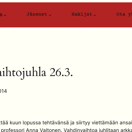
a
Jäsenet
Hakijat
Ota y
ihtojuhla 26.3.
014
ä kuun lopussa tehtävänsä ja siirtyy viettämään ansait
fessori Anna Valtonen. Vahdinvaihtoa juhlitaan arkkare