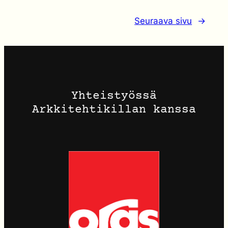
Seuraava sivu
→
Yhteistyössä
Arkkitehtikillan kanssa