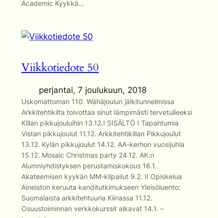
Academic Kyykkä…
Viikkotiedote 50
perjantai, 7 joulukuun, 2018
Uskomattoman 110. Wähäjoulun jälkitunnelmissa
Arkkitehtikilta toivottaa sinut lämpimästi tervetulleeksi
Killan pikkujouluihin 13.12.! SISÄLTÖ I Tapahtumia
Vistan pikkujoulut 11.12. Arkkitehtikillan Pikkujoulut
13.12. Kylän pikkujoulut 14.12. AA-kerhon vuosijuhla
15.12. Mosaic Christmas party 24.12. AK:n
Alumniyhdistyksen perustamiskokous 16.1.
Akateemisen kyykän MM-kilpailut 9.2. II Opiskelua
Aineiston keruuta kanditutkimukseen Yleisöluento:
Suomalaista arkkitehtuuria Kiinassa 11.12.
Osuustoiminnan verkkokurssit alkavat 14.1. –