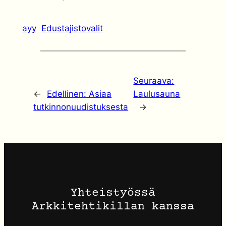
ayy
Edustajistovalit
Seuraava:
←
Edellinen:
Asiaa
Laulusauna
tutkinnonuudistuksesta
→
Yhteistyössä
Arkkitehtikillan kanssa