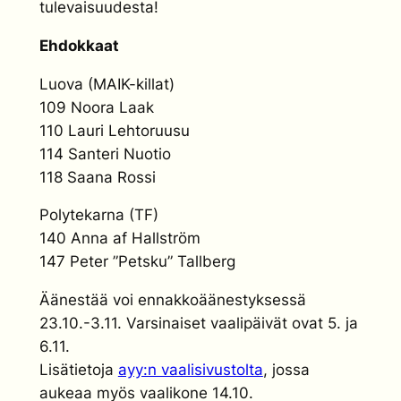
tulevaisuudesta!
Ehdokkaat
Luova (MAIK-killat)
109 Noora Laak
110 Lauri Lehtoruusu
114 Santeri Nuotio
118 Saana Rossi
Polytekarna (TF)
140 Anna af Hallström
147 Peter ”Petsku” Tallberg
Äänestää voi ennakkoäänestyksessä
23.10.-3.11. Varsinaiset vaalipäivät ovat 5. ja
6.11.
Lisätietoja
ayy:n vaalisivustolta
, jossa
aukeaa myös vaalikone 14.10.