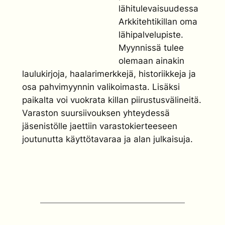
lähitulevaisuudessa
Arkkitehtikillan oma
lähipalvelupiste.
Myynnissä tulee
olemaan ainakin
laulukirjoja, haalarimerkkejä, historiikkeja ja
osa pahvimyynnin valikoimasta. Lisäksi
paikalta voi vuokrata killan piirustusvälineitä.
Varaston suursiivouksen yhteydessä
jäsenistölle jaettiin varastokierteeseen
joutunutta käyttötavaraa ja alan julkaisuja.