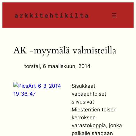
Siirry
sisältöön
AK -myymälä valmisteilla
torstai, 6 maaliskuun, 2014
Sisukkaat
vapaaehtoiset
siivosivat
Miestentien toisen
kerroksen
varastokoppia, jonka
paikalle saadaan