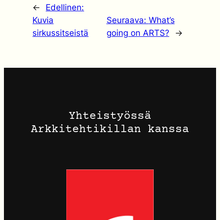
←
Edellinen:
Kuvia
Seuraava:
What’s
sirkussitseistä
going on ARTS?
→
Yhteistyössä
Arkkitehtikillan kanssa