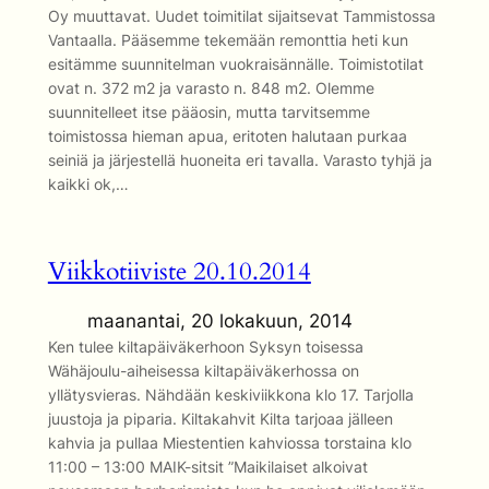
Oy muuttavat. Uudet toimitilat sijaitsevat Tammistossa
Vantaalla. Pääsemme tekemään remonttia heti kun
esitämme suunnitelman vuokraisännälle. Toimistotilat
ovat n. 372 m2 ja varasto n. 848 m2. Olemme
suunnitelleet itse pääosin, mutta tarvitsemme
toimistossa hieman apua, eritoten halutaan purkaa
seiniä ja järjestellä huoneita eri tavalla. Varasto tyhjä ja
kaikki ok,…
Viikkotiiviste 20.10.2014
maanantai, 20 lokakuun, 2014
Ken tulee kiltapäiväkerhoon Syksyn toisessa
Wähäjoulu-aiheisessa kiltapäiväkerhossa on
yllätysvieras. Nähdään keskiviikkona klo 17. Tarjolla
juustoja ja piparia. Kiltakahvit Kilta tarjoaa jälleen
kahvia ja pullaa Miestentien kahviossa torstaina klo
11:00 – 13:00 MAIK-sitsit ”Maikilaiset alkoivat