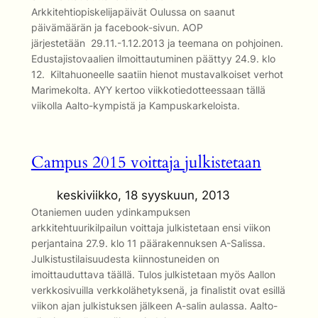
Arkkitehtiopiskelijapäivät Oulussa on saanut
päivämäärän ja facebook-sivun. AOP
järjestetään 29.11.-1.12.2013 ja teemana on pohjoinen.
Edustajistovaalien ilmoittautuminen päättyy 24.9. klo
12. Kiltahuoneelle saatiin hienot mustavalkoiset verhot
Marimekolta. AYY kertoo viikkotiedotteessaan tällä
viikolla Aalto-kympistä ja Kampuskarkeloista.
Campus 2015 voittaja julkistetaan
keskiviikko, 18 syyskuun, 2013
Otaniemen uuden ydinkampuksen
arkkitehtuurikilpailun voittaja julkistetaan ensi viikon
perjantaina 27.9. klo 11 päärakennuksen A-Salissa.
Julkistustilaisuudesta kiinnostuneiden on
imoittauduttava täällä. Tulos julkistetaan myös Aallon
verkkosivuilla verkkolähetyksenä, ja finalistit ovat esillä
viikon ajan julkistuksen jälkeen A-salin aulassa. Aalto-