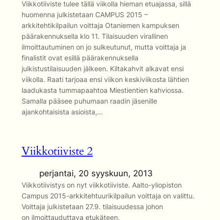
Viikkotiiviste tulee tällä viikolla hieman etuajassa, sillä
huomenna julkistetaan CAMPUS 2015 –
arkkitehtikilpailun voittaja Otaniemen kampuksen
päärakennuksella klo 11. Tilaisuuden virallinen
ilmoittautuminen on jo sulkeutunut, mutta voittaja ja
finalistit ovat esillä päärakennuksella
julkistustilaisuuden jälkeen. Kiltakahvit alkavat ensi
viikolla. Raati tarjoaa ensi viikon keskiviikosta lähtien
laadukasta tummapaahtoa Miestientien kahviossa.
Samalla pääsee puhumaan raadin jäsenille
ajankohtaisista asioista,…
Viikkotiiviste 2
perjantai, 20 syyskuun, 2013
Viikkotiivistys on nyt viikkotiiviste. Aalto-yliopiston
Campus 2015-arkkitehtuurikilpailun voittaja on valittu.
Voittaja julkistetaan 27.9. tilaisuudessa johon
on ilmoittauduttava etukäteen.