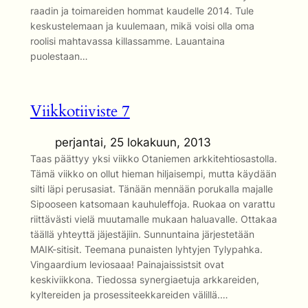
raadin ja toimareiden hommat kaudelle 2014. Tule
keskustelemaan ja kuulemaan, mikä voisi olla oma
roolisi mahtavassa killassamme. Lauantaina
puolestaan…
Viikkotiiviste 7
perjantai, 25 lokakuun, 2013
Taas päättyy yksi viikko Otaniemen arkkitehtiosastolla.
Tämä viikko on ollut hieman hiljaisempi, mutta käydään
silti läpi perusasiat. Tänään mennään porukalla majalle
Sipooseen katsomaan kauhuleffoja. Ruokaa on varattu
riittävästi vielä muutamalle mukaan haluavalle. Ottakaa
täällä yhteyttä jäjestäjiin. Sunnuntaina järjestetään
MAIK-sitisit. Teemana punaisten lyhtyjen Tylypahka.
Vingaardium leviosaaa! Painajaissistsit ovat
keskiviikkona. Tiedossa synergiaetuja arkkareiden,
kyltereiden ja prosessiteekkareiden välillä.…