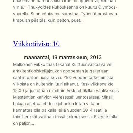
nousemaan barbarismista kun he oppivat viljelemään
viiniä.” -Thukydides Rukouksenne on kuultu Olympos-
vuorella. Sunnuntaiaamu sarastaa. Työnnät orastavan
krapulan päältäsi kuin peiton, puet…
Viikkotiiviste 10
maanantai, 18 marraskuun, 2013
Melkoinen viikko taas takana! Kulttuurivastaava vei
arkkitehtiopiskelijajoukon oopperaan ja galleriaan
saatiin paljon uusia kuvia. Yksi vuoden tärkeimmistä
viikoista on kuitenkin juuri alkanut. Keskiviikkona klo
12:00 järjestetään nimittäin Arkkitehtikillan vaalikokous
Miestentien kahvion vieresessä luentosalissa. Mikäli
haluaa asettua ehdolle johonkin killan virkaan,
kannattaa olla paikalla, sillä vuoden 2014 raati ja
toimihenkilöt valitaan tässä kokouksessa. Esityslistalla
on paljon…