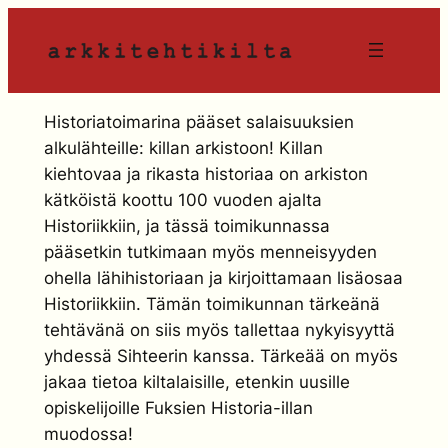
Siirry
sisältöön
Historiatoimarina pääset salaisuuksien
alkulähteille: killan arkistoon! Killan
kiehtovaa ja rikasta historiaa on arkiston
kätköistä koottu 100 vuoden ajalta
Historiikkiin, ja tässä toimikunnassa
pääsetkin tutkimaan myös menneisyyden
ohella lähihistoriaan ja kirjoittamaan lisäosaa
Historiikkiin. Tämän toimikunnan tärkeänä
tehtävänä on siis myös tallettaa nykyisyyttä
yhdessä Sihteerin kanssa. Tärkeää on myös
jakaa tietoa kiltalaisille, etenkin uusille
opiskelijoille Fuksien Historia-illan
muodossa!