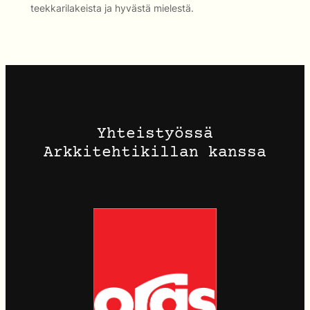
teekkarilakeista ja hyvästä mielestä.
Yhteistyössä
Arkkitehtikillan kanssa